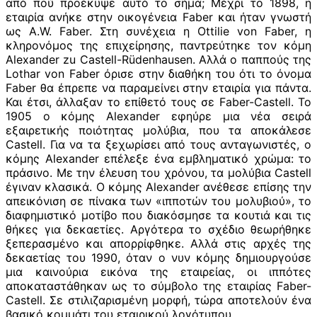
από πού προέκυψε αυτό το σήμα; Μέχρι το 1898, η
εταιρία ανήκε στην οικογένεια Faber και ήταν γνωστή
ως A.W. Faber. Στη συνέχεια η Ottilie von Faber, η
κληρονόμος της επιχείρησης, παντρεύτηκε τον κόμη
Alexander zu Castell-Rüdenhausen. Αλλά ο παππούς της
Lothar von Faber όρισε στην διαθήκη του ότι το όνομα
Faber θα έπρεπε να παραμείνει στην εταιρία για πάντα.
Και έτσι, άλλαξαν το επίθετό τους σε Faber-Castell. Το
1905 ο κόμης Alexander εφηύρε μια νέα σειρά
εξαιρετικής ποιότητας μολύβια, που τα αποκάλεσε
Castell. Για να τα ξεχωρίσει από τους ανταγωνιστές, ο
κόμης Alexander επέλεξε ένα εμβληματικό χρώμα: το
πράσινο. Με την έλευση του χρόνου, τα μολύβια Castell
έγιναν κλασικά. Ο κόμης Alexander ανέθεσε επίσης την
απεικόνιση σε πίνακα των «ιπποτών του μολυβιού», το
διαφημιστικό μοτίβο που διακόσμησε τα κουτιά και τις
θήκες για δεκαετίες. Αργότερα το σχέδιο θεωρήθηκε
ξεπερασμένο και απορρίφθηκε. Αλλά στις αρχές της
δεκαετίας του 1990, όταν ο νυν κόμης δημιουργούσε
μια καινούρια εικόνα της εταιρείας, οι ιππότες
αποκαταστάθηκαν ως το σύμβολο της εταιρίας Faber-
Castell. Σε στιλιζαρισμένη μορφή, τώρα αποτελούν ένα
βασικό κομμάτι του εταιρικού λογότυπου.