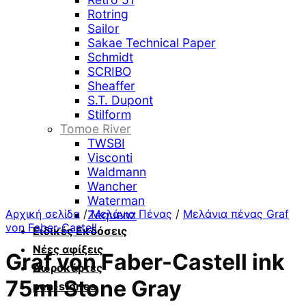
Rotring
Sailor
Sakae Technical Paper
Schmidt
SCRIBO
Sheaffer
S.T. Dupont
Stilform
Tomoe River
TWSBI
Visconti
Waldmann
Wancher
Waterman
Αρχική σελίδα
/
Μελάνια Πένας
/
Μελάνια πένας Graf
Zequenz
von Faber-Castell
Ειδικές Εκδόσεις
Νέες αφίξεις
Graf von Faber-Castell ink
Δωροκάρτες
75ml Stone Gray
pen-stories