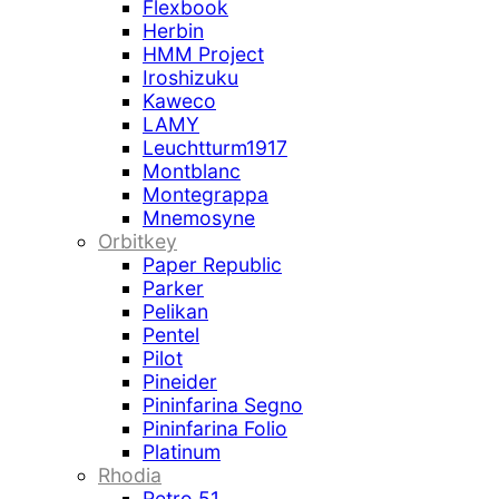
Flexbook
Herbin
HMM Project
Iroshizuku
Kaweco
LAMY
Leuchtturm1917
Montblanc
Montegrappa
Mnemosyne
Orbitkey
Paper Republic
Parker
Pelikan
Pentel
Pilot
Pineider
Pininfarina Segno
Pininfarina Folio
Platinum
Rhodia
Retro 51