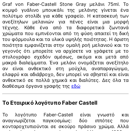
Graf von Faber-Castell Stone Gray μελάνι 75ml. Το
κομψό γυάλινο μπουκάλι της μελάνης γίνεται ένα
πολύτιμο στολίδι για κάθε γραφείο. Η κατασκευή των
ανεξίτηλων μελανιών για πένες είναι μια μορφή
τέχνης. Κάθε ένα από τα διαφορετικά ζωντανά
χρώματα που εμπνέονται από τη φύση απαιτεί τη δική
του φόρμουλα και τα υλικά υψηλής ποιότητας. Η άριστη
ποιότητα εμφανίζεται στην ομαλή ροή μελανιού και το
γεγονός ότι μπορείτε να αρχίσετε να γράφετε με το
στυλογράφο σχεδόν αμέσως, ακόμα και μετά από
μακρά διαλείμματα. Ένα μελάνι ονομάζεται ανεξίτηλο
αν είναι ανθεκτικό στη μούχλα, αναπαραγώγιμο,
ελαφρύ και αδιάβροχο, δεν μπορεί να σβηστεί και είναι
ανθεκτικό σε πολλά χημικά και διαλύτες. Δες όλα τα
διαθέσιμα όργανα γραφής της
εδώ
Το Εταιρικό λογότυπο Faber Castell
Το λογότυπο Faber-Castell είναι γνωστό και
αναγνωρίζεται παγκοσμίως: δύο ιππότες που
κονταροχτυπιούνται σε σκούρο πράσινο χρώμα. Αλλά