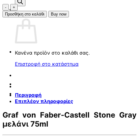
προϊόντων
Graf
von
Προσθήκη στο καλάθι
Buy now
Καλάθι
Faber-
Castell
ink
75ml
Stone
Gray
Κανένα προϊόν στο καλάθι σας.
ποσότητα
Επιστροφή στο κατάστημα
Περιγραφή
Επιπλέον πληροφορίες
Graf von Faber-Castell Stone Gray
μελάνι 75ml