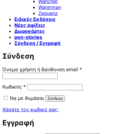
Wancher
Waterman
Zequenz
Ειδικές Εκδόσεις
Νέες αφίξεις
Δωροκάρτες
pen-stories
Σύνδεση / Εγγραφή
Σύνδεση
Απαιτείται
Όνομα χρήστη ή διεύθυνση email
*
Απαιτείται
Κωδικός
*
Να με θυμάσαι
Σύνδεση
Χάσατε τον κωδικό σας;
Εγγραφή