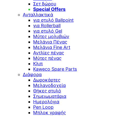
Σετ δώρου
Special Offers
Ανταλλακτικά
για στυλό Ballpoint
για Rollerball
για στυλό Gel
Μύτες μολυβιών
Μελάνια Πένας
Μελάνια Fine Art
Αντλίες πένας
Μύτες πένας
Κλιπ
Kaweco Spare Parts
Διάφορα
Δωροκάρτες
Μελανοδοχεία
Θήκες στυλό
Σημειωματάρια
Ημερολόγια
Pen Loop
Μπλοκ γραφής