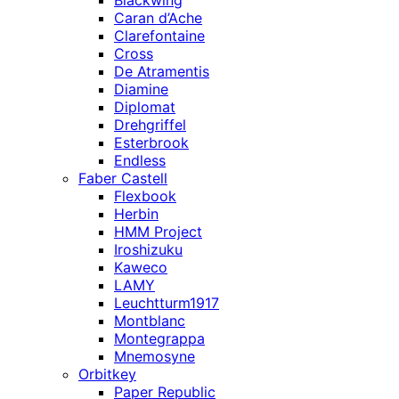
Caran d’Ache
Clarefontaine
Cross
De Atramentis
Diamine
Diplomat
Drehgriffel
Esterbrook
Endless
Faber Castell
Flexbook
Herbin
HMM Project
Iroshizuku
Kaweco
LAMY
Leuchtturm1917
Montblanc
Montegrappa
Mnemosyne
Orbitkey
Paper Republic