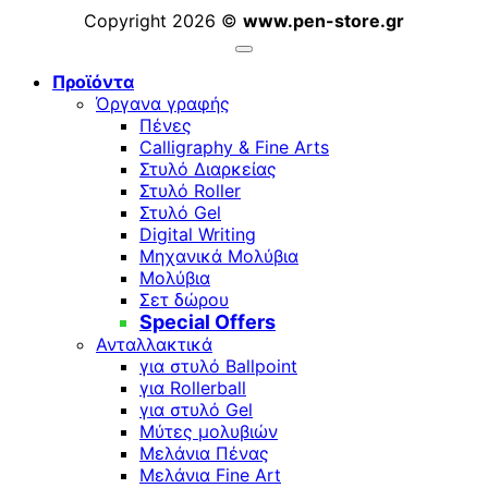
Copyright 2026 ©
www.pen-store.gr
Προϊόντα
Όργανα γραφής
Πένες
Calligraphy & Fine Arts
Στυλό Διαρκείας
Στυλό Roller
Στυλό Gel
Digital Writing
Μηχανικά Μολύβια
Μολύβια
Σετ δώρου
Special Offers
Ανταλλακτικά
για στυλό Ballpoint
για Rollerball
για στυλό Gel
Μύτες μολυβιών
Μελάνια Πένας
Μελάνια Fine Art