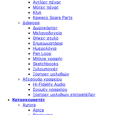
Αντλίες πένας
Μύτες πένας
Κλιπ
Kaweco Spare Parts
Διάφορα
Δωροκάρτες
Μελανοδοχεία
Θήκες στυλό
Σημειωματάρια
Ημερολόγια
Pen Loop
Μπλοκ γραφής
Sketchbooks
Ξυλομπογιές
Ξύστρες μολυβιών
Αξεσουάρ γραφείου
Hi-Fidelity Audio
Σουμέν γραφείου
Ξύστρες μολυβιών επιτραπέζιες
Κατασκευαστές
Aurora
Apica
Blackwing