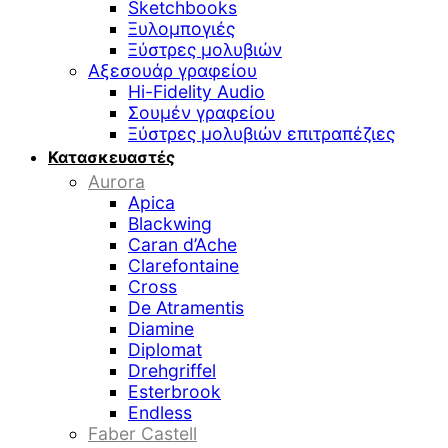
Sketchbooks
Ξυλομπογιές
Ξύστρες μολυβιών
Αξεσουάρ γραφείου
Hi-Fidelity Audio
Σουμέν γραφείου
Ξύστρες μολυβιών επιτραπέζιες
Κατασκευαστές
Aurora
Apica
Blackwing
Caran d’Ache
Clarefontaine
Cross
De Atramentis
Diamine
Diplomat
Drehgriffel
Esterbrook
Endless
Faber Castell