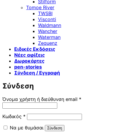
Stilform
Tomoe River
TWSBI
Visconti
Waldmann
Wancher
Waterman
Zequenz
Ειδικές Εκδόσεις
Νέες αφίξεις
Δωροκάρτες
pen-stories
Σύνδεση / Εγγραφή
Σύνδεση
Απαιτείται
Όνομα χρήστη ή διεύθυνση email
*
Απαιτείται
Κωδικός
*
Να με θυμάσαι
Σύνδεση