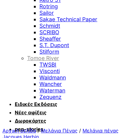
Rotring
Sailor
Sakae Technical Paper
Schmidt
SCRIBO
Sheaffer
S.T. Dupont
Stilform
Tomoe River
TWSBI
Visconti
Waldmann
Wancher
Waterman
Zequenz
Ειδικές Εκδόσεις
Νέες αφίξεις
Δωροκάρτες
pen-stories
Αρχική σελίδα
/
Μελάνια Πένας
/
Μελάνια πένας
Jacques Herbin