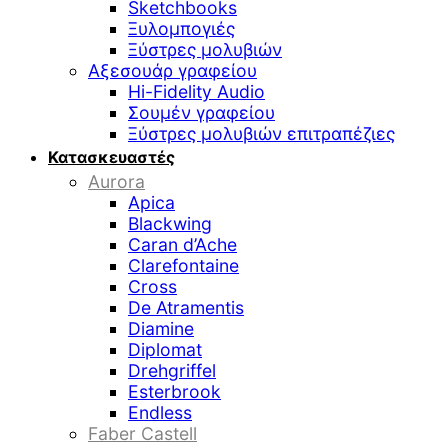
Sketchbooks
Ξυλομπογιές
Ξύστρες μολυβιών
Αξεσουάρ γραφείου
Hi-Fidelity Audio
Σουμέν γραφείου
Ξύστρες μολυβιών επιτραπέζιες
Κατασκευαστές
Aurora
Apica
Blackwing
Caran d’Ache
Clarefontaine
Cross
De Atramentis
Diamine
Diplomat
Drehgriffel
Esterbrook
Endless
Faber Castell