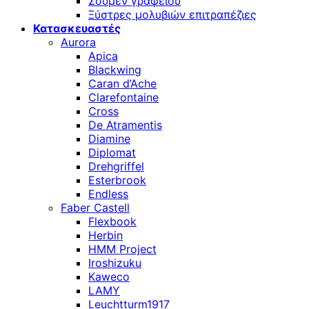
Σουμέν γραφείου
Ξύστρες μολυβιών επιτραπέζιες
Κατασκευαστές
Aurora
Apica
Blackwing
Caran d’Ache
Clarefontaine
Cross
De Atramentis
Diamine
Diplomat
Drehgriffel
Esterbrook
Endless
Faber Castell
Flexbook
Herbin
HMM Project
Iroshizuku
Kaweco
LAMY
Leuchtturm1917