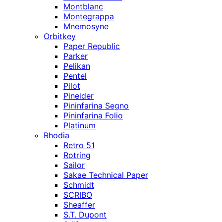
Montblanc
Montegrappa
Mnemosyne
Orbitkey
Paper Republic
Parker
Pelikan
Pentel
Pilot
Pineider
Pininfarina Segno
Pininfarina Folio
Platinum
Rhodia
Retro 51
Rotring
Sailor
Sakae Technical Paper
Schmidt
SCRIBO
Sheaffer
S.T. Dupont