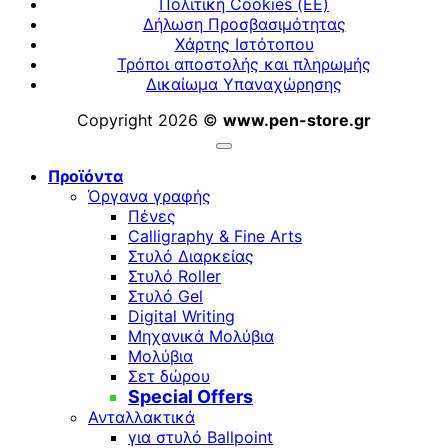
Πολιτική Cookies (ΕΕ)
Δήλωση Προσβασιμότητας
Χάρτης Ιστότοπου
Τρόποι αποστολής και πληρωμής
Δικαίωμα Υπαναχώρησης
Copyright 2026 ©
www.pen-store.gr
Προϊόντα
Όργανα γραφής
Πένες
Calligraphy & Fine Arts
Στυλό Διαρκείας
Στυλό Roller
Στυλό Gel
Digital Writing
Μηχανικά Μολύβια
Μολύβια
Σετ δώρου
Special Offers
Ανταλλακτικά
για στυλό Ballpoint