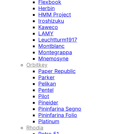
Flexbook
Herbin
HMM Project
Iroshizuku
Kaweco
LAMY
Leuchtturm1917
Montblanc
Montegrappa
Mnemosyne
Orbitkey
Paper Republic
Parker
Pelikan
Pentel
Pilot
Pineider
Pininfarina Segno
Pininfarina Folio
Platinum
Rhodia
Retro 51