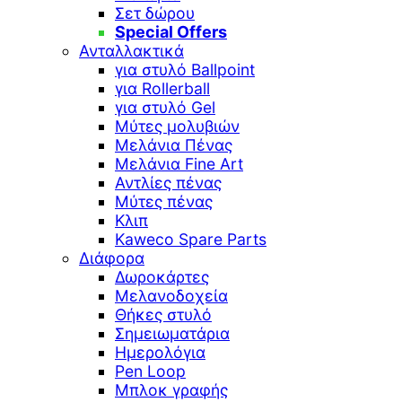
Σετ δώρου
Special Offers
Ανταλλακτικά
για στυλό Ballpoint
για Rollerball
για στυλό Gel
Μύτες μολυβιών
Μελάνια Πένας
Μελάνια Fine Art
Αντλίες πένας
Μύτες πένας
Κλιπ
Kaweco Spare Parts
Διάφορα
Δωροκάρτες
Μελανοδοχεία
Θήκες στυλό
Σημειωματάρια
Ημερολόγια
Pen Loop
Μπλοκ γραφής