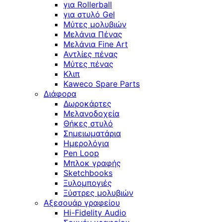
για Rollerball
για στυλό Gel
Μύτες μολυβιών
Μελάνια Πένας
Μελάνια Fine Art
Αντλίες πένας
Μύτες πένας
Κλιπ
Kaweco Spare Parts
Διάφορα
Δωροκάρτες
Μελανοδοχεία
Θήκες στυλό
Σημειωματάρια
Ημερολόγια
Pen Loop
Μπλοκ γραφής
Sketchbooks
Ξυλομπογιές
Ξύστρες μολυβιών
Αξεσουάρ γραφείου
Hi-Fidelity Audio