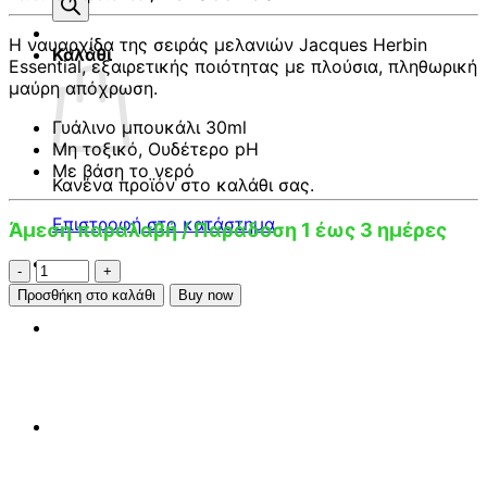
προϊόντων
Η ναυαρχίδα της σειράς μελανιών Jacques Herbin
Καλάθι
Essential, εξαιρετικής ποιότητας με πλούσια, πληθωρική
μαύρη απόχρωση.
Γυάλινο μπουκάλι 30ml
Μη τοξικό, Ουδέτερο pH
Με βάση το νερό
Κανένα προϊόν στο καλάθι σας.
Επιστροφή στο κατάστημα
Άμεση παραλαβή / Παράδοση 1 έως 3 ημέρες
Jacques
Herbin
Προσθήκη στο καλάθι
Buy now
Essential
Noir
abyssal
30ml
Μελάνι
πένας
ποσότητα