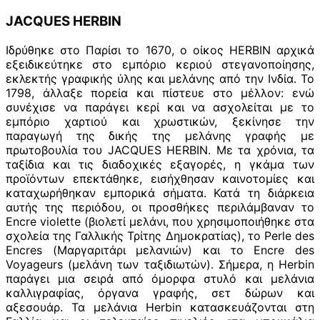
JACQUES HERBIN
Ιδρύθηκε στο Παρίσι το 1670, ο οίκος HERBIN αρχικά
εξειδικεύτηκε στο εμπόριο κεριού στεγανοποίησης,
εκλεκτής γραφικής ύλης και μελάνης από την Ινδία. Το
1798, άλλαξε πορεία και πίστευε στο μέλλον: ενώ
συνέχισε να παράγει κερί και να ασχολείται με το
εμπόριο χαρτιού και χρωστικών, ξεκίνησε την
παραγωγή της δικής της μελάνης γραφής με
πρωτοβουλία του JACQUES HERBIN. Με τα χρόνια, τα
ταξίδια και τις διαδοχικές εξαγορές, η γκάμα των
προϊόντων επεκτάθηκε, εισήχθησαν καινοτομίες και
καταχωρήθηκαν εμπορικά σήματα. Κατά τη διάρκεια
αυτής της περιόδου, οι προσθήκες περιλάμβαναν το
Encre violette (βιολετί μελάνι, που χρησιμοποιήθηκε στα
σχολεία της Γαλλικής Τρίτης Δημοκρατίας), το Perle des
Encres (Μαργαριτάρι μελανιών) και το Encre des
Voyageurs (μελάνη των ταξιδιωτών). Σήμερα, η Herbin
παράγει μια σειρά από όμορφα στυλό και μελάνια
καλλιγραφίας, όργανα γραφής, σετ δώρων και
αξεσουάρ. Τα μελάνια Herbin κατασκευάζονται στη