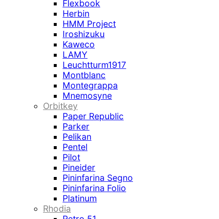
Flexbook
Herbin
HMM Project
Iroshizuku
Kaweco
LAMY
Leuchtturm1917
Montblanc
Montegrappa
Mnemosyne
Orbitkey
Paper Republic
Parker
Pelikan
Pentel
Pilot
Pineider
Pininfarina Segno
Pininfarina Folio
Platinum
Rhodia
Retro 51