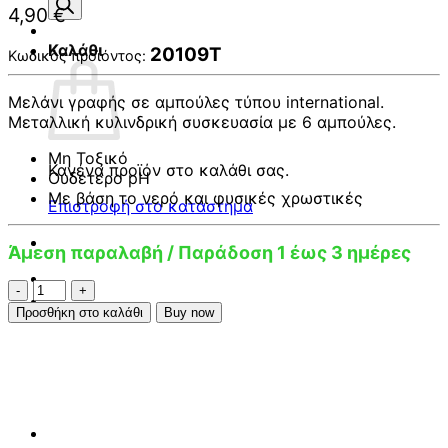
προϊόντων
4,90
€
Καλάθι
20109T
Κωδικός προϊόντος:
Μελάνι γραφής σε αμπούλες τύπου international.
Μεταλλική κυλινδρική συσκευασία με 6 αμπούλες.
Μη Τοξικό
Κανένα προϊόν στο καλάθι σας.
Ουδέτερο pH
Με βάση το νερό και φυσικές χρωστικές
Επιστροφή στο κατάστημα
Άμεση παραλαβή / Παράδοση 1 έως 3 ημέρες
Jacques
Herbin
Προσθήκη στο καλάθι
Buy now
ink
cartridges
6pcs
Perle
noire
ποσότητα