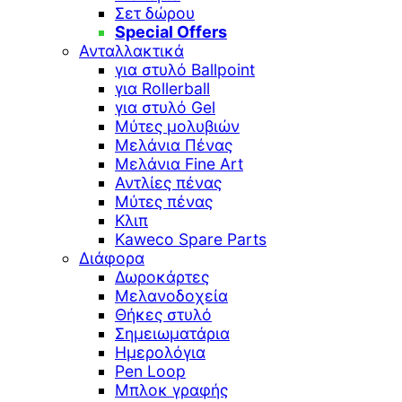
Σετ δώρου
Special Offers
Ανταλλακτικά
για στυλό Ballpoint
για Rollerball
για στυλό Gel
Μύτες μολυβιών
Μελάνια Πένας
Μελάνια Fine Art
Αντλίες πένας
Μύτες πένας
Κλιπ
Kaweco Spare Parts
Διάφορα
Δωροκάρτες
Μελανοδοχεία
Θήκες στυλό
Σημειωματάρια
Ημερολόγια
Pen Loop
Μπλοκ γραφής