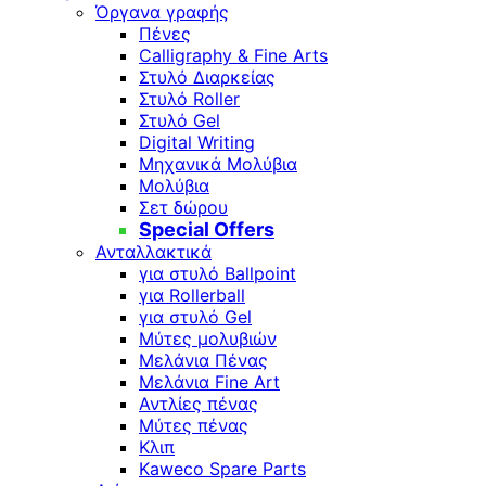
Όργανα γραφής
Πένες
Calligraphy & Fine Arts
Στυλό Διαρκείας
Στυλό Roller
Στυλό Gel
Digital Writing
Μηχανικά Μολύβια
Μολύβια
Σετ δώρου
Special Offers
Ανταλλακτικά
για στυλό Ballpoint
για Rollerball
για στυλό Gel
Μύτες μολυβιών
Μελάνια Πένας
Μελάνια Fine Art
Αντλίες πένας
Μύτες πένας
Κλιπ
Kaweco Spare Parts