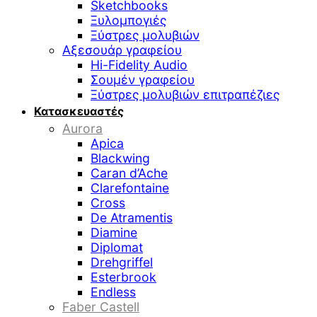
Sketchbooks
Ξυλομπογιές
Ξύστρες μολυβιών
Αξεσουάρ γραφείου
Hi-Fidelity Audio
Σουμέν γραφείου
Ξύστρες μολυβιών επιτραπέζιες
Κατασκευαστές
Aurora
Apica
Blackwing
Caran d’Ache
Clarefontaine
Cross
De Atramentis
Diamine
Diplomat
Drehgriffel
Esterbrook
Endless
Faber Castell