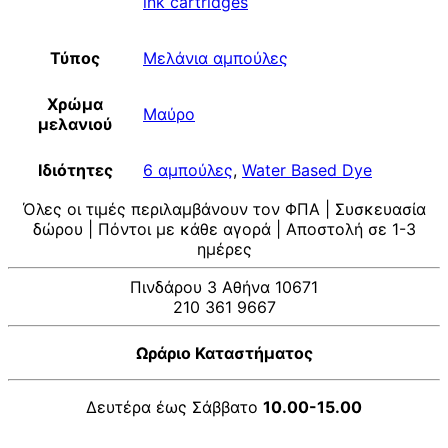
ink cartridges
Τύπος
Μελάνια αμπούλες
Χρώμα
Μαύρο
μελανιού
Ιδιότητες
6 αμπούλες
,
Water Based Dye
Όλες οι τιμές περιλαμβάνουν τον ΦΠΑ | Συσκευασία
δώρου | Πόντοι με κάθε αγορά | Αποστολή σε 1-3
ημέρες
Πινδάρου 3 Αθήνα 10671
210 361 9667
Ωράριο Καταστήματος
Δευτέρα έως Σάββατο
10.00-15.00
V