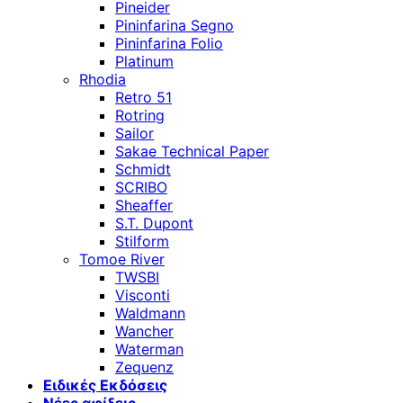
Pineider
Pininfarina Segno
Pininfarina Folio
Platinum
Rhodia
Retro 51
Rotring
Sailor
Sakae Technical Paper
Schmidt
SCRIBO
Sheaffer
S.T. Dupont
Stilform
Tomoe River
TWSBI
Visconti
Waldmann
Wancher
Waterman
Zequenz
Ειδικές Εκδόσεις