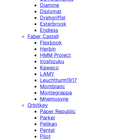
Diamine
Diplomat
Drehgriffel
Esterbrook
Endless
Faber Castell
Flexbook
Herbin
HMM Project
Iroshizuku
Kaweco
LAMY
Leuchtturm1917
Montblanc
Montegrappa
Mnemosyne
Orbitkey
Paper Republic
Parker
Pelikan
Pentel
Pilot