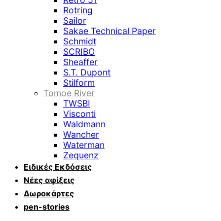
Rotring
Sailor
Sakae Technical Paper
Schmidt
SCRIBO
Sheaffer
S.T. Dupont
Stilform
Tomoe River
TWSBI
Visconti
Waldmann
Wancher
Waterman
Zequenz
Ειδικές Εκδόσεις
Νέες αφίξεις
Δωροκάρτες
pen-stories