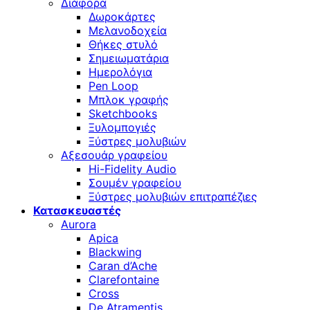
Διάφορα
Δωροκάρτες
Μελανοδοχεία
Θήκες στυλό
Σημειωματάρια
Ημερολόγια
Pen Loop
Μπλοκ γραφής
Sketchbooks
Ξυλομπογιές
Ξύστρες μολυβιών
Αξεσουάρ γραφείου
Hi-Fidelity Audio
Σουμέν γραφείου
Ξύστρες μολυβιών επιτραπέζιες
Κατασκευαστές
Aurora
Apica
Blackwing
Caran d’Ache
Clarefontaine
Cross
De Atramentis