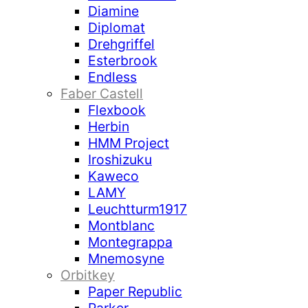
Diamine
Diplomat
Drehgriffel
Esterbrook
Endless
Faber Castell
Flexbook
Herbin
HMM Project
Iroshizuku
Kaweco
LAMY
Leuchtturm1917
Montblanc
Montegrappa
Mnemosyne
Orbitkey
Paper Republic