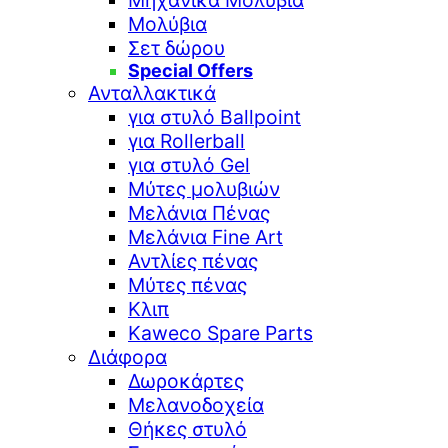
Μηχανικά Μολύβια
Μολύβια
Σετ δώρου
Special Offers
Ανταλλακτικά
για στυλό Ballpoint
για Rollerball
για στυλό Gel
Μύτες μολυβιών
Μελάνια Πένας
Μελάνια Fine Art
Αντλίες πένας
Μύτες πένας
Κλιπ
Kaweco Spare Parts
Διάφορα
Δωροκάρτες
Μελανοδοχεία
Θήκες στυλό