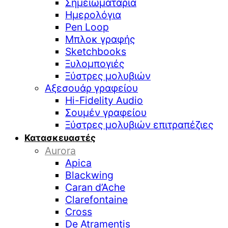
Σημειωματάρια
Ημερολόγια
Pen Loop
Μπλοκ γραφής
Sketchbooks
Ξυλομπογιές
Ξύστρες μολυβιών
Αξεσουάρ γραφείου
Hi-Fidelity Audio
Σουμέν γραφείου
Ξύστρες μολυβιών επιτραπέζιες
Κατασκευαστές
Aurora
Apica
Blackwing
Caran d’Ache
Clarefontaine
Cross
De Atramentis