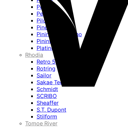
Parker
Pelikan
Pentel
Pilot
Pineider
Pininfarina Segno
Pininfarina Folio
Platinum
Rhodia
Retro 51
Rotring
Sailor
Sakae Technical Paper
Schmidt
SCRIBO
Sheaffer
S.T. Dupont
Stilform
Tomoe River