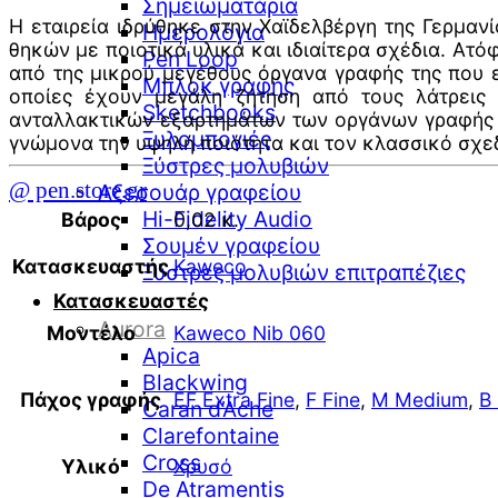
Σημειωματάρια
Η εταιρεία ιδρύθηκε στην Χαϊδελβέργη της Γερμαν
Ημερολόγια
θηκών με ποιοτικά υλικά και ιδιαίτερα σχέδια. Ατ
Pen Loop
από της μικρού μεγέθους όργανα γραφής της που ε
Μπλοκ γραφής
οποίες έχουν μεγάλη ζήτηση από τους λάτρεις
Sketchbooks
ανταλλακτικών εξαρτημάτων των οργάνων γραφής εί
Ξυλομπογιές
γνώμονα την υψηλή ποιότητα και τον κλασσικό σχε
Ξύστρες μολυβιών
@ pen.store.gr
Αξεσουάρ γραφείου
Hi-Fidelity Audio
Βάρος
0,02 κ.
Σουμέν γραφείου
Κατασκευαστής
Kaweco
Ξύστρες μολυβιών επιτραπέζιες
Κατασκευαστές
Aurora
Μοντέλο
Kaweco Nib 060
Apica
Blackwing
Πάχος γραφής
EF Extra Fine
,
F Fine
,
M Medium
,
B
Caran d’Ache
Clarefontaine
Cross
Υλικό
Χρυσό
De Atramentis