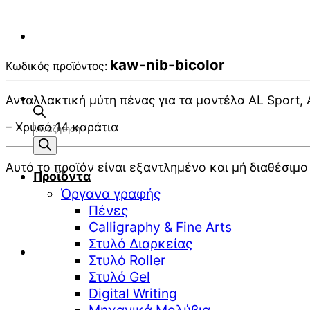
kaw-nib-bicolor
Κωδικός προϊόντος:
Ανταλλακτική μύτη πένας για τα μοντέλα AL Sport,
Αναζήτηση
– Χρυσό 14 καράτια
προϊόντων
Αυτό το προϊόν είναι εξαντλημένο και μή διαθέσιμο 
Προϊόντα
Όργανα γραφής
Πένες
Calligraphy & Fine Arts
Στυλό Διαρκείας
Στυλό Roller
Στυλό Gel
Digital Writing