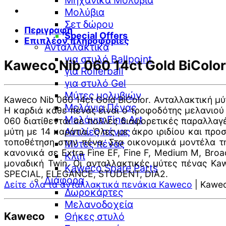
Μηχανικά Μολύβια
Μολύβια
Σετ δώρου
Περιγραφή
Special Offers
Επιπλέον πληροφορίες
Ανταλλακτικά
για στυλό Ballpoint
Kaweco Nib 060 14ct Gold BiColor
για Rollerball
για στυλό Gel
Μύτες μολυβιών
Kaweco Nib 060 14ct Gold BiColor. Ανταλλακτική μ
Μελάνια Πένας
Η καρδιά κάθε πένας είναι ο τροφοδότης μελανιού 
Μελάνια Fine Art
060 διατίθενται σε πολλές διαφορετικές παραλλαγ
Αντλίες πένας
μύτη με 14 καράτια. Όλες με άκρο ιριδίου και πρ
τοποθέτηση στην πένα. Στα οικονομικά μοντέλα τ
Μύτες πένας
κανονικά σε Extra Fine EF, Fine F, Medium M, Bro
Κλιπ
μοναδική Twin. Οι ανταλλακτικές μύτες πένας Kaw
Kaweco Spare Parts
SPECIAL, ELEGANCE, STUDENT, DIA2.
Διάφορα
Δείτε όλα τα ανταλλακτικά πενάκια Kaweco
| Kawec
Δωροκάρτες
Μελανοδοχεία
Kaweco
Θήκες στυλό