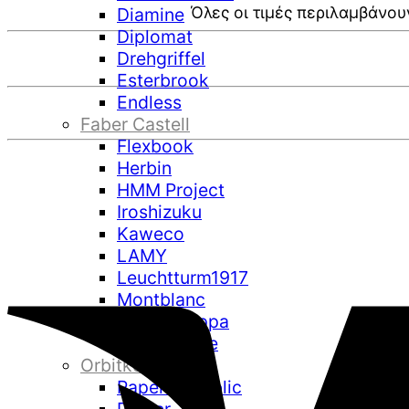
Όλες οι τιμές περιλαμβάνου
Diamine
Diplomat
Drehgriffel
Esterbrook
Endless
Faber Castell
Flexbook
Herbin
HMM Project
Iroshizuku
Kaweco
LAMY
Leuchtturm1917
Montblanc
Montegrappa
Mnemosyne
Orbitkey
Paper Republic