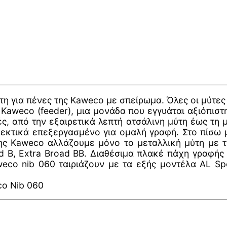
ύτη για πένες της Kaweco με σπείρωμα. Όλες οι μύτε
Kaweco (feeder), μια μονάδα που εγγυάται αξιόπιστ
ές, από την εξαιρετικά λεπτή ατσάλινη μύτη έως τη
οσεκτικά επεξεργασμένο για ομαλή γραφή. Στο πίσω 
ης Kaweco αλλάζουμε μόνο το μεταλλική μύτη με 
ad B, Extra Broad BB. Διαθέσιμα πλακέ πάχη γραφής
eco nib 060 ταιριάζουν με τα εξής μοντέλα AL Spo
o Nib 060