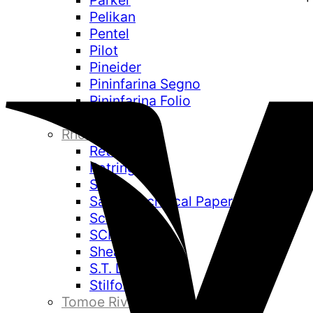
Parker
Pelikan
Pentel
Pilot
Pineider
Pininfarina Segno
Pininfarina Folio
Platinum
Rhodia
Retro 51
Rotring
Sailor
Sakae Technical Paper
Schmidt
SCRIBO
Sheaffer
S.T. Dupont
Stilform
Tomoe River