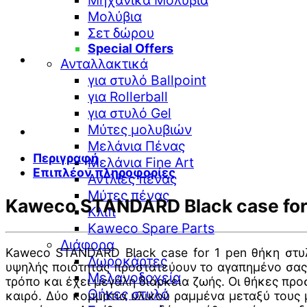
Μηχανικά Μολύβια
case
Μολύβια
for
1
Σετ δώρου
pen
Special Offers
ποσότητα
Ανταλλακτικά
για στυλό Ballpoint
για Rollerball
για στυλό Gel
Μύτες μολυβιών
Μελάνια Πένας
Περιγραφή
Μελάνια Fine Art
Επιπλέον πληροφορίες
Αντλίες πένας
Μύτες πένας
Kaweco STANDARD Black case for
Κλιπ
Kaweco Spare Parts
Διάφορα
Kaweco STANDARD Black case for 1 pen θήκη στυ
Δωροκάρτες
υψηλής ποιότητας προστατεύουν τo αγαπημένo σας ε
Μελανοδοχεία
τρόπο και έχει μεγάλη διάρκεια ζωής. Οι θήκες πρ
Θήκες στυλό
καιρό. Δύο κομμάτια υλικού ραμμένα μεταξύ τους 