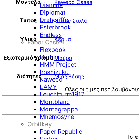
Μοντέλο
Kaweco Cases
Diamine
Diplomat
Drehgriffel
Τύπος
Θήκες Στυλό
Esterbrook
Endless
Υλικό
Δέρμα
Faber Castell
Flexbook
Herbin
Εξωτερικό χρώμα
Μαύρο
HMM Project
Iroshizuku
Ιδιότητες
Μίας θέσης
Kaweco
LAMY
Όλες οι τιμές περιλαμβάνου
Leuchtturm1917
Montblanc
Montegrappa
Mnemosyne
Orbitkey
Paper Republic
Το φ