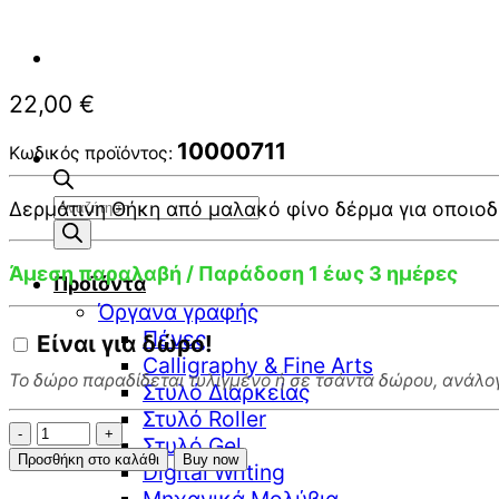
22,00
€
10000711
Κωδικός προϊόντος:
Αναζήτηση
Δερμάτινη Θήκη από μαλακό φίνο δέρμα για οποιοδ
προϊόντων
Άμεση παραλαβή / Παράδοση 1 έως 3 ημέρες
Προϊόντα
Όργανα γραφής
Πένες
Είναι για
δώρο!
Calligraphy & Fine Arts
Το δώρο παραδίδεται τυλιγμένο ή σε τσάντα δώρου, ανάλογ
Στυλό Διαρκείας
Στυλό Roller
Kaweco
Στυλό Gel
STANDARD
Προσθήκη στο καλάθι
Buy now
Digital Writing
Black