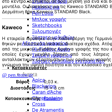
Σημειωματάρια
στο κέντρο. Διατίθεται σε δύο μεγέθη για ένα και 
μοντέλα. Οι διαστάσεις για τις Kaweco STANDARD Bl
Ημερολόγια
Δερμάτινη θήκη Kaweco STANDARD Black.
Pen Loop
Μπλοκ γραφής
Sketchbooks
Kaweco
Ξυλομπογιές
Ξύστρες μολυβιών
Η εταιρεία ιδρύθηκε στην Χαϊδελβέργη της Γερμαν
Αξεσουάρ γραφείου
θηκών με ποιοτικά υλικά και ιδιαίτερα σχέδια. Ατ
από της μικρού μεγέθους όργανα γραφής της που ε
Hi-Fidelity Audio
οποίες έχουν μεγάλη ζήτηση από τους λάτρεις
Σουμέν γραφείου
ανταλλακτικών εξαρτημάτων των οργάνων γραφής εί
Ξύστρες μολυβιών επιτραπέζιες
γνώμονα την υψηλή ποιότητα και τον κλασσικό σχε
Κατασκευαστές
Aurora
@ pen.store.gr
Apica
Βάρος
0,03 κ.
Blackwing
Διαστάσεις
15 × 3 cm
Caran d’Ache
Clarefontaine
Κατασκευαστής
Kaweco
Cross
De Atramentis