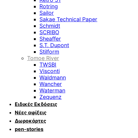
Rotring
Sailor
Sakae Technical Paper
Schmidt
SCRIBO
Sheaffer
S.T. Dupont
Stilform
Tomoe River
TWSBI
Visconti
Waldmann
Wancher
Waterman
Zequenz
Ειδικές Εκδόσεις
Νέες αφίξεις
Δωροκάρτες
pen-stories