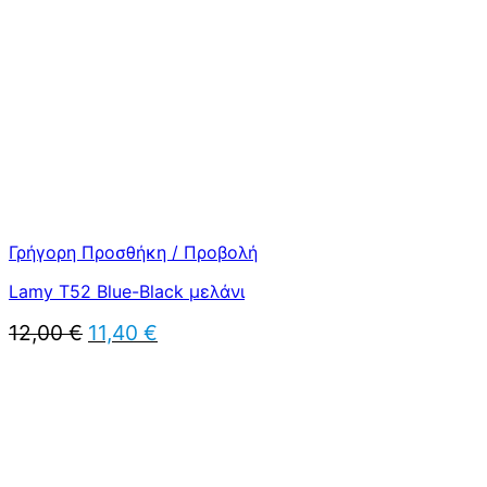
Γρήγορη Προσθήκη / Προβολή
Lamy T52 Blue-Black μελάνι
Original
Η
12,00
€
11,40
€
price
τρέχουσα
was:
τιμή
12,00 €.
είναι:
11,40 €.