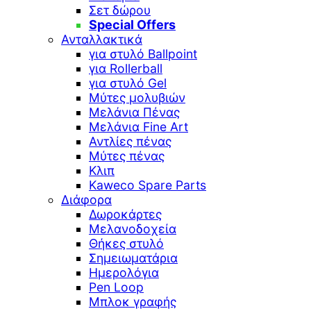
Σετ δώρου
Special Offers
Ανταλλακτικά
για στυλό Ballpoint
για Rollerball
για στυλό Gel
Μύτες μολυβιών
Μελάνια Πένας
Μελάνια Fine Art
Αντλίες πένας
Μύτες πένας
Κλιπ
Kaweco Spare Parts
Διάφορα
Δωροκάρτες
Μελανοδοχεία
Θήκες στυλό
Σημειωματάρια
Ημερολόγια
Pen Loop
Μπλοκ γραφής