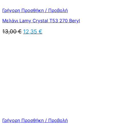
Γρήγορη Προσθήκη / Προβολή
Μελάνι Lamy Crystal T53 270 Beryl
Original
Η
13,00
€
12,35
€
price
τρέχουσα
was:
τιμή
13,00 €.
είναι:
12,35 €.
Γρήγορη Προσθήκη / Προβολή