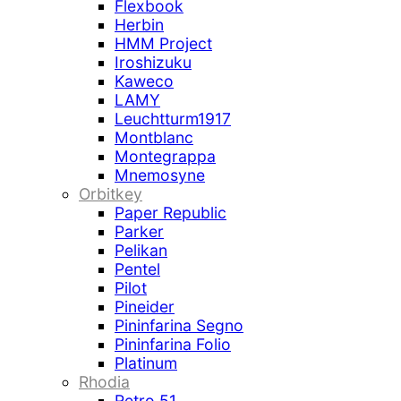
Flexbook
Herbin
HMM Project
Iroshizuku
Kaweco
LAMY
Leuchtturm1917
Montblanc
Montegrappa
Mnemosyne
Orbitkey
Paper Republic
Parker
Pelikan
Pentel
Pilot
Pineider
Pininfarina Segno
Pininfarina Folio
Platinum
Rhodia
Retro 51