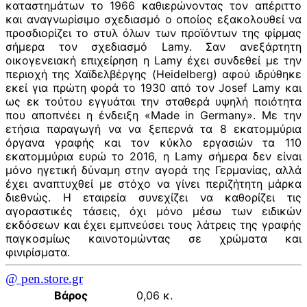
καταστημάτων το 1966 καθιερώνοντας τον απέριττο
και αναγνωρίσιμο σχεδιασμό ο οποίος εξακολουθεί να
προσδιορίζει το στυλ όλων των προϊόντων της φίρμας
σήμερα τον σχεδιασμό Lamy. Σαν ανεξάρτητη
οικογενειακή επιχείρηση η Lamy έχει συνδεθεί με την
περιοχή της Χαϊδελβέργης (Heidelberg) αφού ιδρύθηκε
εκεί για πρώτη φορά το 1930 από τον Josef Lamy και
ως εκ τούτου εγγυάται την σταθερά υψηλή ποιότητα
που αποπνέει η ένδειξη «Made in Germany». Με την
ετήσια παραγωγή να να ξεπερνά τα 8 εκατομμύρια
όργανα γραφής και τον κύκλο εργασιών τα 110
εκατομμύρια ευρώ το 2016, η Lamy σήμερα δεν είναι
μόνο ηγετική δύναμη στην αγορά της Γερμανίας, αλλά
έχει αναπτυχθεί με στόχο να γίνει περιζήτητη μάρκα
διεθνώς. Η εταιρεία συνεχίζει να καθορίζει τις
αγοραστικές τάσεις, όχι μόνο μέσω των ειδικών
εκδόσεων και έχει εμπνεύσει τους λάτρεις της γραφής
παγκοσμίως καινοτομώντας σε χρώματα και
φινιρίσματα.
@ pen.store.gr
Βάρος
0,06 κ.