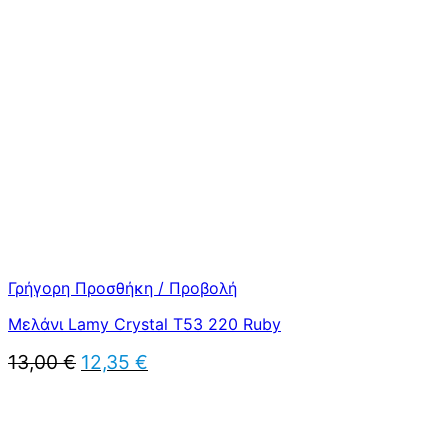
was:
τιμή
13,00 €.
είναι:
12,35 €.
Γρήγορη Προσθήκη / Προβολή
Μελάνι Lamy Crystal T53 220 Ruby
Original
Η
13,00
€
12,35
€
price
τρέχουσα
was:
τιμή
13,00 €.
είναι:
12,35 €.