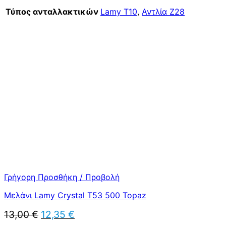
Τύπος ανταλλακτικών
Lamy T10
,
Αντλία Z28
Γρήγορη Προσθήκη / Προβολή
Μελάνι Lamy Crystal T53 500 Topaz
Original
Η
13,00
€
12,35
€
price
τρέχουσα