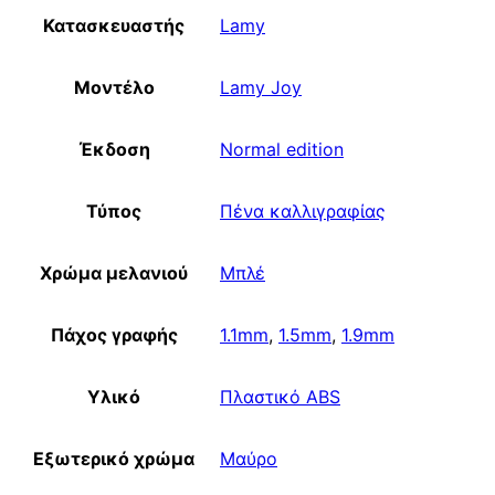
Κατασκευαστής
Lamy
Μοντέλο
Lamy Joy
Έκδοση
Normal edition
Τύπος
Πένα καλλιγραφίας
Χρώμα μελανιού
Μπλέ
Πάχος γραφής
1.1mm
,
1.5mm
,
1.9mm
Υλικό
Πλαστικό ABS
Εξωτερικό χρώμα
Μαύρο