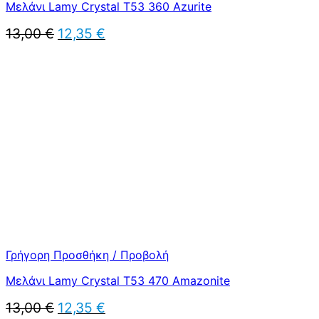
Μελάνι Lamy Crystal T53 360 Azurite
Original
Η
13,00
€
12,35
€
price
τρέχουσα
was:
τιμή
13,00 €.
είναι:
12,35 €.
Γρήγορη Προσθήκη / Προβολή
Μελάνι Lamy Crystal T53 470 Amazonite
Original
Η
13,00
€
12,35
€