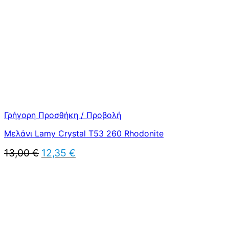
Γρήγορη Προσθήκη / Προβολή
Μελάνι Lamy Crystal T53 260 Rhodonite
Original
Η
13,00
€
12,35
€
price
τρέχουσα
was:
τιμή
13,00 €.
είναι:
12,35 €.