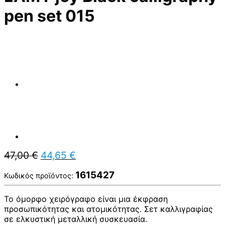
pen set 015
Original
Η
47,00
€
44,65
€
price
τρέχουσα
was:
τιμή
1615427
Κωδικός προϊόντος:
47,00 €.
είναι:
44,65 €.
Το όμορφο χειρόγραφο είναι μια έκφραση
προσωπικότητας και ατομικότητας. Σετ καλλιγραφίας
σε ελκυστική μεταλλική συσκευασία.