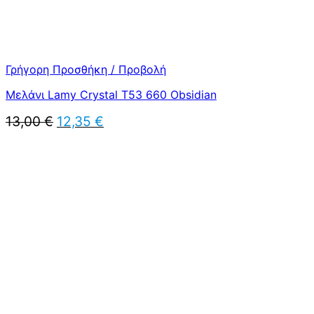
Γρήγορη Προσθήκη / Προβολή
Μελάνι Lamy Crystal T53 660 Obsidian
Original
Η
13,00
€
12,35
€
price
τρέχουσα
was:
τιμή
13,00 €.
είναι:
12,35 €.