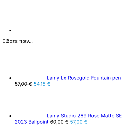
Είδατε πριν…
Lamy Lx Rosegold Fountain pen
Original
Η
57,00
€
54,15
€
price
τρέχουσα
was:
τιμή
57,00 €.
είναι:
54,15 €.
Lamy Studio 269 Rose Matte SE
Original
Η
2023 Ballpoint
60,00
€
57,00
€
price
τρέχουσα
was:
τιμή