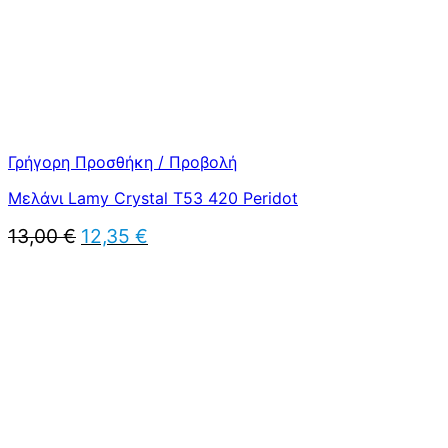
Γρήγορη Προσθήκη / Προβολή
Μελάνι Lamy Crystal T53 420 Peridot
Original
Η
13,00
€
12,35
€
price
τρέχουσα
was:
τιμή
13,00 €.
είναι:
12,35 €.