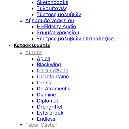
Sketchbooks
Ξυλομπογιές
Ξύστρες μολυβιών
Αξεσουάρ γραφείου
Hi-Fidelity Audio
Σουμέν γραφείου
Ξύστρες μολυβιών επιτραπέζιες
Κατασκευαστές
Aurora
Apica
Blackwing
Caran d’Ache
Clarefontaine
Cross
De Atramentis
Diamine
Diplomat
Drehgriffel
Esterbrook
Endless
Faber Castell