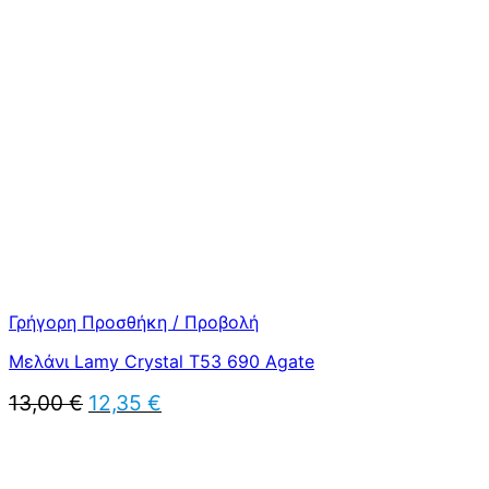
price
τρέχουσα
was:
τιμή
13,00 €.
είναι:
12,35 €.
Γρήγορη Προσθήκη / Προβολή
Μελάνι Lamy Crystal T53 690 Agate
Original
Η
13,00
€
12,35
€
price
τρέχουσα
was:
τιμή
13,00 €.
είναι:
12,35 €.