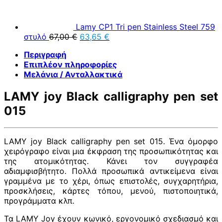
60,00 €.
είναι:
57,00 €.
Lamy CP1 Tri pen Stainless Steel 759
Original
Η
στυλό
67,00
€
63,65
€
price
τρέχουσα
Περιγραφή
was:
τιμή
Επιπλέον πληροφορίες
67,00 €.
είναι:
Μελάνια / Ανταλλακτικά
63,65 €.
LAMY joy Black calligraphy pen set
015
LAMY joy Black calligraphy pen set 015. Ένα όμορφο
χειρόγραφο είναι μια έκφραση της προσωπικότητας και
της ατομικότητας. Κάνει τον συγγραφέα
αδιαμφισβήτητο. Πολλά προσωπικά αντικείμενα είναι
γραμμένα με το χέρι, όπως επιστολές, συγχαρητήρια,
προσκλήσεις, κάρτες τόπου, μενού, πιστοποιητικά,
προγράμματα κλπ.
Τα LAMY Joy έχουν κωνικό, εργονομικό σχεδιασμό και