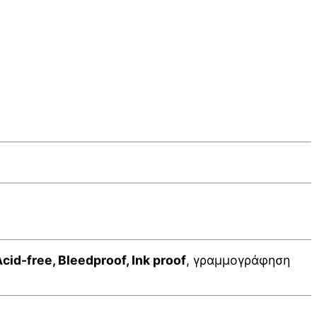
cid-free, Bleedproof, Ink proof
, γραμμογράφηση