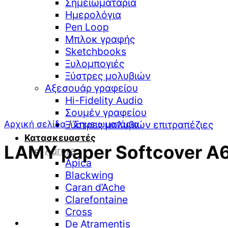
Σημειωματάρια
Ημερολόγια
Pen Loop
Μπλοκ γραφής
Sketchbooks
Ξυλομπογιές
Ξύστρες μολυβιών
Αξεσουάρ γραφείου
Hi-Fidelity Audio
Σουμέν γραφείου
Αρχική σελίδα
/
Σημειωματάρια
Ξύστρες μολυβιών επιτραπέζιες
Κατασκευαστές
LAMY paper Softcover A
Aurora
Apica
Blackwing
Caran d’Ache
Clarefontaine
Cross
De Atramentis