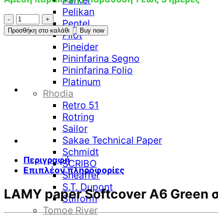
Parker
Pelikan
LAMY
Pentel
paper
Προσθήκη στο καλάθι
Buy now
Pilot
Softcover
Pineider
A6
Pininfarina Segno
Green
σημειωματάριο
Pininfarina Folio
ποσότητα
Platinum
Rhodia
Retro 51
Rotring
Sailor
Sakae Technical Paper
Schmidt
Περιγραφή
SCRIBO
Επιπλέον πληροφορίες
Sheaffer
S.T. Dupont
LAMY paper Softcover A6 Green
Stilform
Tomoe River