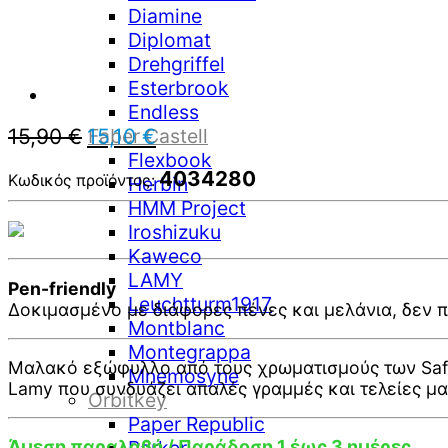
Diamine
Diplomat
Drehgriffel
Esterbrook
Endless
Original
Η
15,90
€
15,10
€
Faber Castell
price
τρέχουσα
Flexbook
was:
τιμή
4034280
Κωδικός προϊόντος:
Herbin
15,90 €.
είναι:
HMM Project
15,10 €.
Iroshizuku
Kaweco
LAMY
Pen-friendly
Leuchtturm1917
Δοκιμασμένο με διάφορες πένες και μελάνια, δεν π
Montblanc
Montegrappa
Μαλακό εξώφυλλο από τους χρωματισμούς των Safar
Mnemosyne
Lamy που συνδυάζει απαλές γραμμές και τελείες μ
Orbitkey
Paper Republic
Άμεση παραλαβή / Παράδοση 1 έως 3 ημέρες