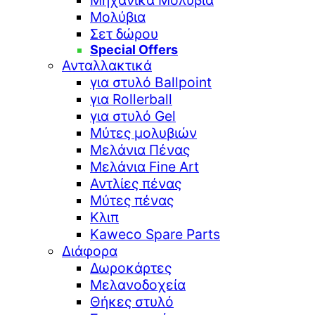
Μηχανικά Μολύβια
Μολύβια
Σετ δώρου
Special Offers
Ανταλλακτικά
για στυλό Ballpoint
για Rollerball
για στυλό Gel
Μύτες μολυβιών
Μελάνια Πένας
Μελάνια Fine Art
Αντλίες πένας
Μύτες πένας
Κλιπ
Kaweco Spare Parts
Διάφορα
Δωροκάρτες
Μελανοδοχεία
Θήκες στυλό