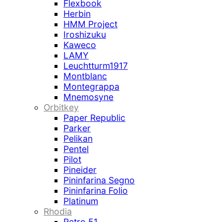
Flexbook
Herbin
HMM Project
Iroshizuku
Kaweco
LAMY
Leuchtturm1917
Montblanc
Montegrappa
Mnemosyne
Orbitkey
Paper Republic
Parker
Pelikan
Pentel
Pilot
Pineider
Pininfarina Segno
Pininfarina Folio
Platinum
Rhodia
Retro 51