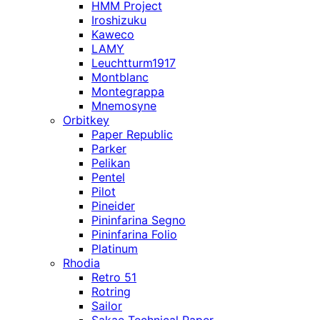
HMM Project
Iroshizuku
Kaweco
LAMY
Leuchtturm1917
Montblanc
Montegrappa
Mnemosyne
Orbitkey
Paper Republic
Parker
Pelikan
Pentel
Pilot
Pineider
Pininfarina Segno
Pininfarina Folio
Platinum
Rhodia
Retro 51
Rotring
Sailor