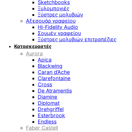
Sketchbooks
Ξυλομπογιές
Ξύστρες μολυβιών
Αξεσουάρ γραφείου
Hi-Fidelity Audio
Σουμέν γραφείου
Ξύστρες μολυβιών επιτραπέζιες
Κατασκευαστές
Aurora
Apica
Blackwing
Caran d’Ache
Clarefontaine
Cross
De Atramentis
Diamine
Diplomat
Drehgriffel
Esterbrook
Endless
Faber Castell