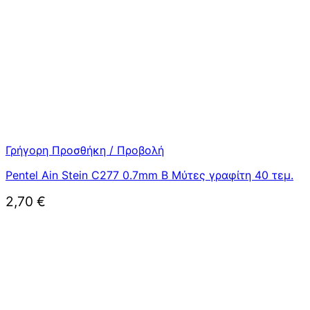
Γρήγορη Προσθήκη / Προβολή
Pentel Ain Stein C277 0.7mm B Μύτες γραφίτη 40 τεμ.
2,70
€