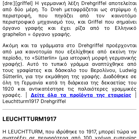
[dreː][gríffel] Η γερμανική λέξη Drehgriffel αποτελείται
από δύο μέρη. Το Dreh μεταφράζεται ως στρίψιμο ή
περιστροφή, που πηγάζει από τον καινοτόμο
περιστροφικό μηχανισμό του, και Griffel που σημαίνει
όργανο γραφής και έχει ρίζα από το Ελληνικό
grapheĩon = όργανο γραφής.
Ακόμη και τα γράμματα στο Drehgriffel προέρχονται
από μια καινοτομία που εξελίχθηκε από εκείνη την
περίοδο, το «Sütterlin» (μια ιστορική μορφή γερμανικής
γραφής). Αυτό το τυπικό γράμμα αναπτύχθηκε από
τους γραφίστες και δάσκαλο του Βερολίνου, Ludwig
Sütterlin, για την εκμάθηση της γραφής. Διαδόθηκε σε
όλη τη Γερμανία κατά τη διάρκεια της δεκαετίας του
1920 και αντικατέστησε τις παλαιότερες γραμμικές
γραφές. |
Δείτε όλα τα προϊόντα της εταιρείας
|
Leuchtturm1917 Drehgriffel
LEUCHTTURM1917
Η LEUCHTTURM, που ιδρύθηκε το 1917, μπορεί τώρα να
ανατρέξει σε περισσότερα από 100 χρόνια εμπειρίας