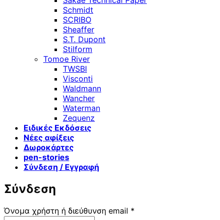
Sakae Technical Paper
Schmidt
SCRIBO
Sheaffer
S.T. Dupont
Stilform
Tomoe River
TWSBI
Visconti
Waldmann
Wancher
Waterman
Zequenz
Ειδικές Εκδόσεις
Νέες αφίξεις
Δωροκάρτες
pen-stories
Σύνδεση / Εγγραφή
Σύνδεση
Απαιτείται
Όνομα χρήστη ή διεύθυνση email
*