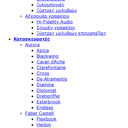
Ξυλομπογιές
Ξύστρες μολυβιών
Αξεσουάρ γραφείου
Hi-Fidelity Audio
Σουμέν γραφείου
Ξύστρες μολυβιών επιτραπέζιες
Κατασκευαστές
Aurora
Apica
Blackwing
Caran d’Ache
Clarefontaine
Cross
De Atramentis
Diamine
Diplomat
Drehgriffel
Esterbrook
Endless
Faber Castell
Flexbook
Herbin