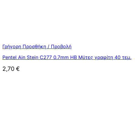
Γρήγορη Προσθήκη / Προβολή
Pentel Ain Stein C277 0.7mm HB Μύτες γραφίτη 40 τεμ.
2,70
€