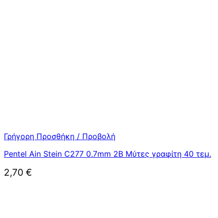
Γρήγορη Προσθήκη / Προβολή
Pentel Ain Stein C277 0.7mm 2B Μύτες γραφίτη 40 τεμ.
2,70
€