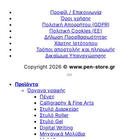
Προφίλ / Επικοινωνία
Όροι χρήσης
Πολιτική Απορρήτου (GDPR)
Πολιτική Cookies (ΕΕ)
Δήλωση Προσβασιμότητας
Χάρτης Ιστότοπου
Τρόποι αποστολής και πληρωμής
Δικαίωμα Υπαναχώρησης
Copyright 2026 ©
www.pen-store.gr
Προϊόντα
Όργανα γραφής
Πένες
Calligraphy & Fine Arts
Στυλό Διαρκείας
Στυλό Roller
Στυλό Gel
Digital Writing
Μηχανικά Μολύβια