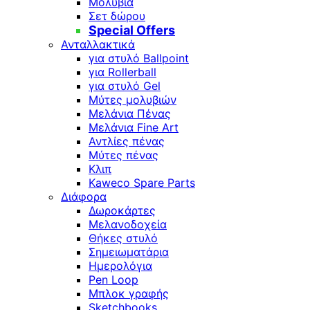
Μολύβια
Σετ δώρου
Special Offers
Ανταλλακτικά
για στυλό Ballpoint
για Rollerball
για στυλό Gel
Μύτες μολυβιών
Μελάνια Πένας
Μελάνια Fine Art
Αντλίες πένας
Μύτες πένας
Κλιπ
Kaweco Spare Parts
Διάφορα
Δωροκάρτες
Μελανοδοχεία
Θήκες στυλό
Σημειωματάρια
Ημερολόγια
Pen Loop
Μπλοκ γραφής
Sketchbooks