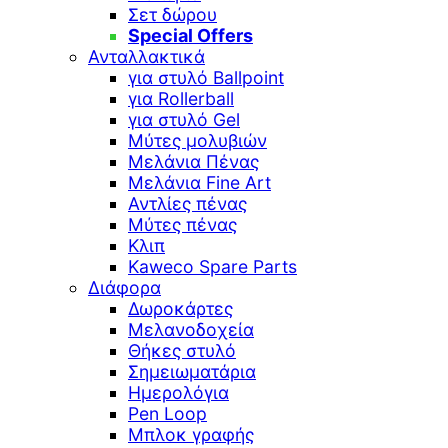
Σετ δώρου
Special Offers
Ανταλλακτικά
για στυλό Ballpoint
για Rollerball
για στυλό Gel
Μύτες μολυβιών
Μελάνια Πένας
Μελάνια Fine Art
Αντλίες πένας
Μύτες πένας
Κλιπ
Kaweco Spare Parts
Διάφορα
Δωροκάρτες
Μελανοδοχεία
Θήκες στυλό
Σημειωματάρια
Ημερολόγια
Pen Loop
Μπλοκ γραφής