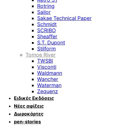
Rotring
Sailor
Sakae Technical Paper
Schmidt
SCRIBO
Sheaffer
S.T. Dupont
Stilform
Tomoe River
TWSBI
Visconti
Waldmann
Wancher
Waterman
Zequenz
Ειδικές Εκδόσεις
Νέες αφίξεις
Δωροκάρτες
pen-stories