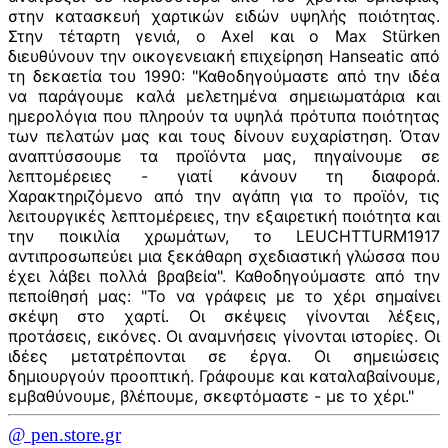
στην κατασκευή χαρτικών ειδών υψηλής ποιότητας.
Στην τέταρτη γενιά, ο Axel και ο Max Stürken
διευθύνουν την οικογενειακή επιχείρηση Hanseatic από
τη δεκαετία του 1990: "Καθοδηγούμαστε από την ιδέα
να παράγουμε καλά μελετημένα σημειωματάρια και
ημερολόγια που πληρούν τα υψηλά πρότυπα ποιότητας
των πελατών μας και τους δίνουν ευχαρίστηση. Όταν
αναπτύσσουμε τα προϊόντα μας, πηγαίνουμε σε
λεπτομέρειες - γιατί κάνουν τη διαφορά.
Χαρακτηριζόμενο από την αγάπη για το προϊόν, τις
λειτουργικές λεπτομέρειες, την εξαιρετική ποιότητα και
την ποικιλία χρωμάτων, το LEUCHTTURM1917
αντιπροσωπεύει μια ξεκάθαρη σχεδιαστική γλώσσα που
έχει λάβει πολλά βραβεία". Καθοδηγούμαστε από την
πεποίθησή μας: "Το να γράφεις με το χέρι σημαίνει
σκέψη στο χαρτί. Οι σκέψεις γίνονται λέξεις,
προτάσεις, εικόνες. Οι αναμνήσεις γίνονται ιστορίες. Οι
ιδέες μετατρέπονται σε έργα. Οι σημειώσεις
δημιουργούν προοπτική. Γράφουμε και καταλαβαίνουμε,
εμβαθύνουμε, βλέπουμε, σκεφτόμαστε - με το χέρι."
@ pen.store.gr