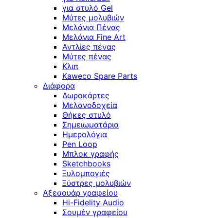
για στυλό Gel
Μύτες μολυβιών
Μελάνια Πένας
Μελάνια Fine Art
Αντλίες πένας
Μύτες πένας
Κλιπ
Kaweco Spare Parts
Διάφορα
Δωροκάρτες
Μελανοδοχεία
Θήκες στυλό
Σημειωματάρια
Ημερολόγια
Pen Loop
Μπλοκ γραφής
Sketchbooks
Ξυλομπογιές
Ξύστρες μολυβιών
Αξεσουάρ γραφείου
Hi-Fidelity Audio
Σουμέν γραφείου