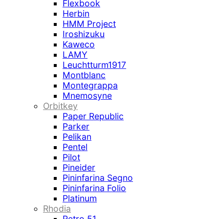
Flexbook
Herbin
HMM Project
Iroshizuku
Kaweco
LAMY
Leuchtturm1917
Montblanc
Montegrappa
Mnemosyne
Orbitkey
Paper Republic
Parker
Pelikan
Pentel
Pilot
Pineider
Pininfarina Segno
Pininfarina Folio
Platinum
Rhodia
Retro 51