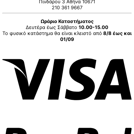
Πινδάρου 3 Αθήνα 10671
210 361 9667
Ωράριο Καταστήματος
Δευτέρα έως Σάββατο
10.00-15.00
Το φυσικό κατάστημα θα είναι κλειστό από
8/8 έως και
01/09
V
P