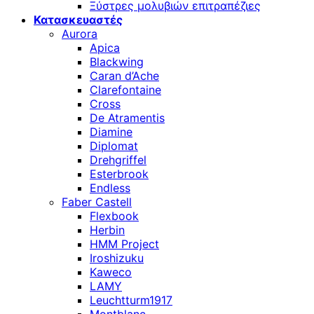
Ξύστρες μολυβιών επιτραπέζιες
Κατασκευαστές
Aurora
Apica
Blackwing
Caran d’Ache
Clarefontaine
Cross
De Atramentis
Diamine
Diplomat
Drehgriffel
Esterbrook
Endless
Faber Castell
Flexbook
Herbin
HMM Project
Iroshizuku
Kaweco
LAMY
Leuchtturm1917