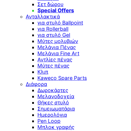
Σετ δώρου
Special Offers
Ανταλλακτικά
για στυλό Ballpoint
για Rollerball
για στυλό Gel
Μύτες μολυβιών
Μελάνια Πένας
Μελάνια Fine Art
Αντλίες πένας
Μύτες πένας
Κλιπ
Kaweco Spare Parts
Διάφορα
Δωροκάρτες
Μελανοδοχεία
Θήκες στυλό
Σημειωματάρια
Ημερολόγια
Pen Loop
Μπλοκ γραφής