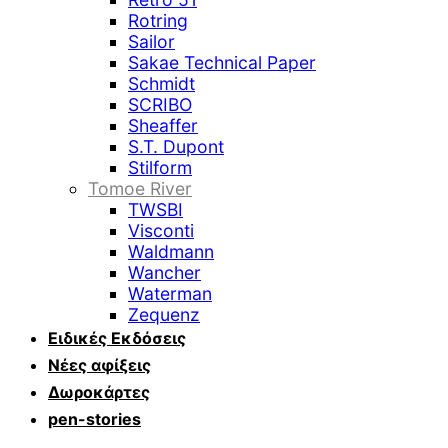
Rotring
Sailor
Sakae Technical Paper
Schmidt
SCRIBO
Sheaffer
S.T. Dupont
Stilform
Tomoe River
TWSBI
Visconti
Waldmann
Wancher
Waterman
Zequenz
Ειδικές Εκδόσεις
Νέες αφίξεις
Δωροκάρτες
pen-stories