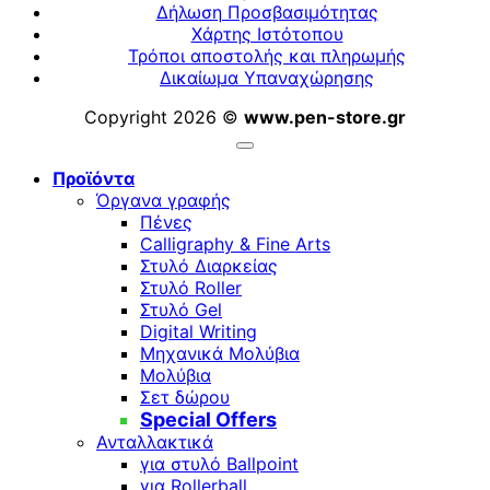
Δήλωση Προσβασιμότητας
Χάρτης Ιστότοπου
Τρόποι αποστολής και πληρωμής
Δικαίωμα Υπαναχώρησης
Copyright 2026 ©
www.pen-store.gr
Προϊόντα
Όργανα γραφής
Πένες
Calligraphy & Fine Arts
Στυλό Διαρκείας
Στυλό Roller
Στυλό Gel
Digital Writing
Μηχανικά Μολύβια
Μολύβια
Σετ δώρου
Special Offers
Ανταλλακτικά
για στυλό Ballpoint
για Rollerball