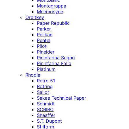
Montblanc
Montegrappa
Mnemosyne
Orbitkey
Paper Republic
Parker
Pelikan
Pentel
Pilot
Pineider
Pininfarina Segno
Pininfarina Folio
Platinum
Rhodia
Retro 51
Rotring
Sailor
Sakae Technical Paper
Schmidt
SCRIBO
Sheaffer
S.T. Dupont
Stilform