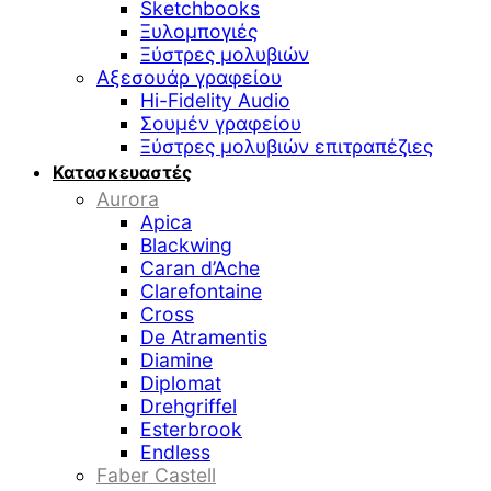
Sketchbooks
Ξυλομπογιές
Ξύστρες μολυβιών
Αξεσουάρ γραφείου
Hi-Fidelity Audio
Σουμέν γραφείου
Ξύστρες μολυβιών επιτραπέζιες
Κατασκευαστές
Aurora
Apica
Blackwing
Caran d’Ache
Clarefontaine
Cross
De Atramentis
Diamine
Diplomat
Drehgriffel
Esterbrook
Endless
Faber Castell