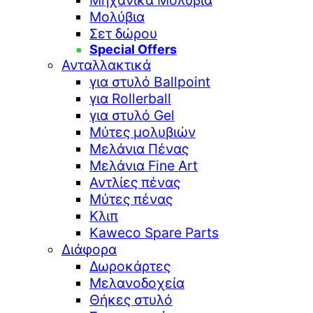
Μηχανικά Μολύβια
Μολύβια
Σετ δώρου
Special Offers
Ανταλλακτικά
για στυλό Ballpoint
για Rollerball
για στυλό Gel
Μύτες μολυβιών
Μελάνια Πένας
Μελάνια Fine Art
Αντλίες πένας
Μύτες πένας
Κλιπ
Kaweco Spare Parts
Διάφορα
Δωροκάρτες
Μελανοδοχεία
Θήκες στυλό