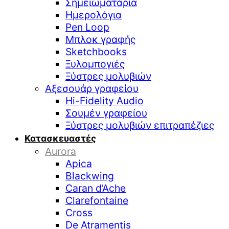
Σημειωματάρια
Ημερολόγια
Pen Loop
Μπλοκ γραφής
Sketchbooks
Ξυλομπογιές
Ξύστρες μολυβιών
Αξεσουάρ γραφείου
Hi-Fidelity Audio
Σουμέν γραφείου
Ξύστρες μολυβιών επιτραπέζιες
Κατασκευαστές
Aurora
Apica
Blackwing
Caran d’Ache
Clarefontaine
Cross
De Atramentis