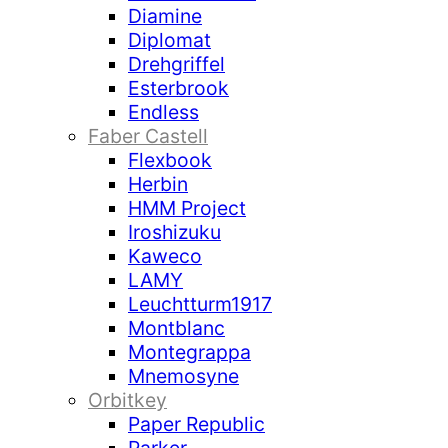
Diamine
Diplomat
Drehgriffel
Esterbrook
Endless
Faber Castell
Flexbook
Herbin
HMM Project
Iroshizuku
Kaweco
LAMY
Leuchtturm1917
Montblanc
Montegrappa
Mnemosyne
Orbitkey
Paper Republic