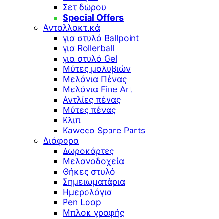
Σετ δώρου
Special Offers
Ανταλλακτικά
για στυλό Ballpoint
για Rollerball
για στυλό Gel
Μύτες μολυβιών
Μελάνια Πένας
Μελάνια Fine Art
Αντλίες πένας
Μύτες πένας
Κλιπ
Kaweco Spare Parts
Διάφορα
Δωροκάρτες
Μελανοδοχεία
Θήκες στυλό
Σημειωματάρια
Ημερολόγια
Pen Loop
Μπλοκ γραφής