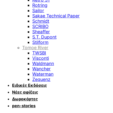
Rotring
Sailor
Sakae Technical Paper
Schmidt
SCRIBO
Sheaffer
S.T. Dupont
Stilform
Tomoe River
TWSBI
Visconti
Waldmann
Wancher
Waterman
Zequenz
Ειδικές Εκδόσεις
Νέες αφίξεις
Δωροκάρτες
pen-stories