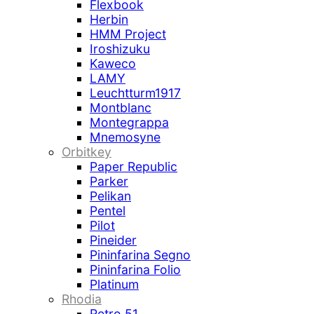
Flexbook
Herbin
HMM Project
Iroshizuku
Kaweco
LAMY
Leuchtturm1917
Montblanc
Montegrappa
Mnemosyne
Orbitkey
Paper Republic
Parker
Pelikan
Pentel
Pilot
Pineider
Pininfarina Segno
Pininfarina Folio
Platinum
Rhodia
Retro 51