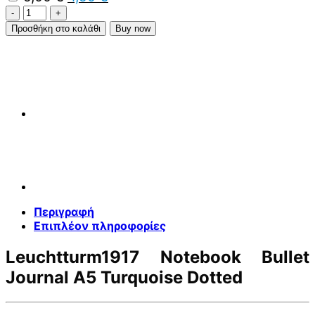
price
τρέχουσα
Leuchtturm1917
was:
τιμή
Notebook
Προσθήκη στο καλάθι
Buy now
5,00 €.
είναι:
Bullet
4,50 €.
Journal
A5
Turquoise
Dotted
ποσότητα
Περιγραφή
Επιπλέον πληροφορίες
Leuchtturm1917 Notebook Bullet
Journal A5 Turquoise Dotted