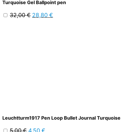
Turquoise Gel Ballpoint pen
Original
Η
32,00
€
28,80
€
price
τρέχουσα
was:
τιμή
32,00 €.
είναι:
28,80 €.
Leuchtturm1917 Pen Loop Bullet Journal Turquoise
Original
Η
5,00
€
4,50
€