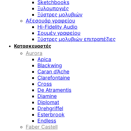
Sketchbooks
Ξυλομπογιές
Ξύστρες μολυβιών
Αξεσουάρ γραφείου
Hi-Fidelity Audio
Σουμέν γραφείου
Ξύστρες μολυβιών επιτραπέζιες
Κατασκευαστές
Aurora
Apica
Blackwing
Caran d’Ache
Clarefontaine
Cross
De Atramentis
Diamine
Diplomat
Drehgriffel
Esterbrook
Endless
Faber Castell