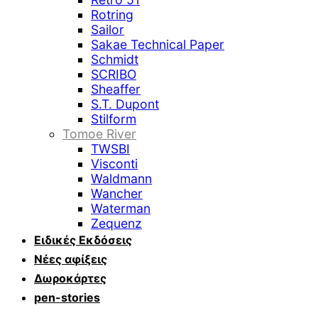
Rotring
Sailor
Sakae Technical Paper
Schmidt
SCRIBO
Sheaffer
S.T. Dupont
Stilform
Tomoe River
TWSBI
Visconti
Waldmann
Wancher
Waterman
Zequenz
Ειδικές Εκδόσεις
Νέες αφίξεις
Δωροκάρτες
pen-stories