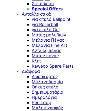
Σετ δώρου
Special Offers
Ανταλλακτικά
για στυλό Ballpoint
για Rollerball
για στυλό Gel
Μύτες μολυβιών
Μελάνια Πένας
Μελάνια Fine Art
Αντλίες πένας
Μύτες πένας
Κλιπ
Kaweco Spare Parts
Διάφορα
Δωροκάρτες
Μελανοδοχεία
Θήκες στυλό
Σημειωματάρια
Ημερολόγια
Pen Loop
Μπλοκ γραφής