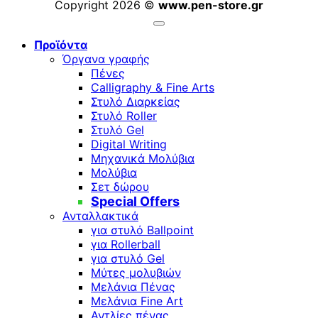
Copyright 2026 ©
www.pen-store.gr
Προϊόντα
Όργανα γραφής
Πένες
Calligraphy & Fine Arts
Στυλό Διαρκείας
Στυλό Roller
Στυλό Gel
Digital Writing
Μηχανικά Μολύβια
Μολύβια
Σετ δώρου
Special Offers
Ανταλλακτικά
για στυλό Ballpoint
για Rollerball
για στυλό Gel
Μύτες μολυβιών
Μελάνια Πένας
Μελάνια Fine Art
Αντλίες πένας