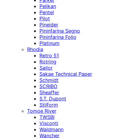
Parker
Pelikan
Pentel
Pilot
Pineider
Pininfarina Segno
Pininfarina Folio
Platinum
Rhodia
Retro 51
Rotring
Sailor
Sakae Technical Paper
Schmidt
SCRIBO
Sheaffer
S.T. Dupont
Stilform
Tomoe River
TWSBI
Visconti
Waldmann
Wancher