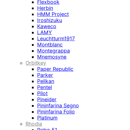
Flexbook
Herbin
HMM Project
Iroshizuku
Kaweco
LAMY
Leuchtturm1917
Montblanc
Montegrappa
Mnemosyne
Orbitkey
Paper Republic
Parker
Pelikan
Pentel
Pilot
Pineider
Pininfarina Segno
Pininfarina Folio
Platinum
Rhodia
Retro 51