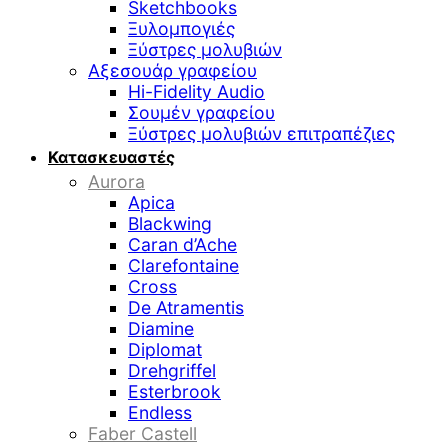
Sketchbooks
Ξυλομπογιές
Ξύστρες μολυβιών
Αξεσουάρ γραφείου
Hi-Fidelity Audio
Σουμέν γραφείου
Ξύστρες μολυβιών επιτραπέζιες
Κατασκευαστές
Aurora
Apica
Blackwing
Caran d’Ache
Clarefontaine
Cross
De Atramentis
Diamine
Diplomat
Drehgriffel
Esterbrook
Endless
Faber Castell