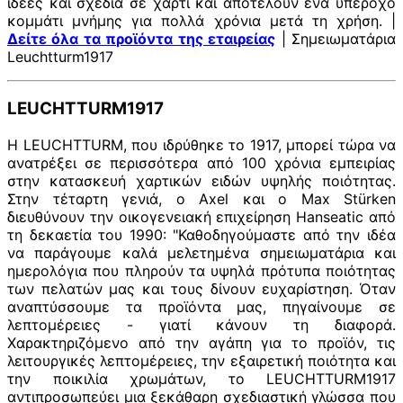
ιδέες και σχέδια σε χαρτί και αποτελούν ένα υπέροχο
κομμάτι μνήμης για πολλά χρόνια μετά τη χρήση. |
Δείτε όλα τα προϊόντα της εταιρείας
| Σημειωματάρια
Leuchtturm1917
LEUCHTTURM1917
Η LEUCHTTURM, που ιδρύθηκε το 1917, μπορεί τώρα να
ανατρέξει σε περισσότερα από 100 χρόνια εμπειρίας
στην κατασκευή χαρτικών ειδών υψηλής ποιότητας.
Στην τέταρτη γενιά, ο Axel και ο Max Stürken
διευθύνουν την οικογενειακή επιχείρηση Hanseatic από
τη δεκαετία του 1990: "Καθοδηγούμαστε από την ιδέα
να παράγουμε καλά μελετημένα σημειωματάρια και
ημερολόγια που πληρούν τα υψηλά πρότυπα ποιότητας
των πελατών μας και τους δίνουν ευχαρίστηση. Όταν
αναπτύσσουμε τα προϊόντα μας, πηγαίνουμε σε
λεπτομέρειες - γιατί κάνουν τη διαφορά.
Χαρακτηριζόμενο από την αγάπη για το προϊόν, τις
λειτουργικές λεπτομέρειες, την εξαιρετική ποιότητα και
την ποικιλία χρωμάτων, το LEUCHTTURM1917
αντιπροσωπεύει μια ξεκάθαρη σχεδιαστική γλώσσα που