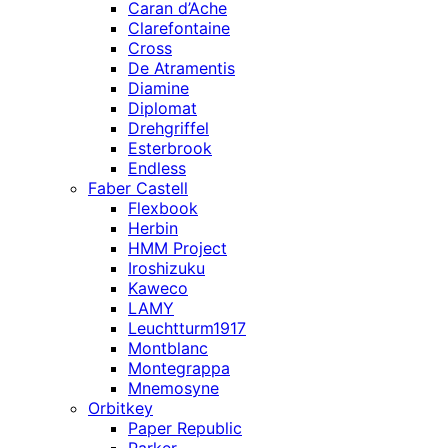
Caran d’Ache
Clarefontaine
Cross
De Atramentis
Diamine
Diplomat
Drehgriffel
Esterbrook
Endless
Faber Castell
Flexbook
Herbin
HMM Project
Iroshizuku
Kaweco
LAMY
Leuchtturm1917
Montblanc
Montegrappa
Mnemosyne
Orbitkey
Paper Republic