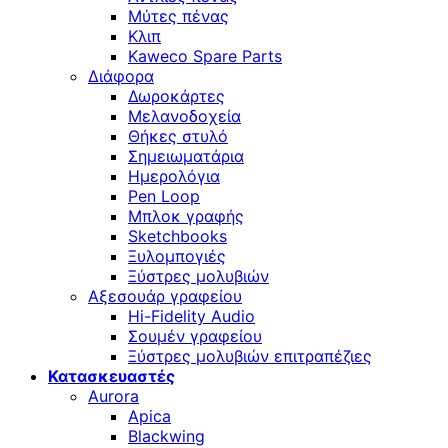
Μύτες πένας
Κλιπ
Kaweco Spare Parts
Διάφορα
Δωροκάρτες
Μελανοδοχεία
Θήκες στυλό
Σημειωματάρια
Ημερολόγια
Pen Loop
Μπλοκ γραφής
Sketchbooks
Ξυλομπογιές
Ξύστρες μολυβιών
Αξεσουάρ γραφείου
Hi-Fidelity Audio
Σουμέν γραφείου
Ξύστρες μολυβιών επιτραπέζιες
Κατασκευαστές
Aurora
Apica
Blackwing