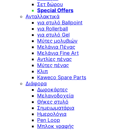
Σετ δώρου
Special Offers
Ανταλλακτικά
για στυλό Ballpoint
για Rollerball
για στυλό Gel
Μύτες μολυβιών
Μελάνια Πένας
Μελάνια Fine Art
Αντλίες πένας
Μύτες πένας
Κλιπ
Kaweco Spare Parts
Διάφορα
Δωροκάρτες
Μελανοδοχεία
Θήκες στυλό
Σημειωματάρια
Ημερολόγια
Pen Loop
Μπλοκ γραφής