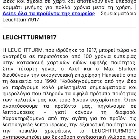
ιδέες και σχέδια σε χαρτί και αποτελούν ένα υπέροχο
κομμάτι μνήμης για πολλά χρόνια μετά τη χρήση. |
Δείτε όλα τα προϊόντα της εταιρείας
| Σημειωματάρια
Leuchtturm1917
LEUCHTTURM1917
Η LEUCHTTURM, που ιδρύθηκε το 1917, μπορεί τώρα να
ανατρέξει σε περισσότερα από 100 χρόνια εμπειρίας
στην κατασκευή χαρτικών ειδών υψηλής ποιότητας.
Στην τέταρτη γενιά, ο Axel και ο Max Stürken
διευθύνουν την οικογενειακή επιχείρηση Hanseatic από
τη δεκαετία του 1990: "Καθοδηγούμαστε από την ιδέα
να παράγουμε καλά μελετημένα σημειωματάρια και
ημερολόγια που πληρούν τα υψηλά πρότυπα ποιότητας
των πελατών μας και τους δίνουν ευχαρίστηση. Όταν
αναπτύσσουμε τα προϊόντα μας, πηγαίνουμε σε
λεπτομέρειες - γιατί κάνουν τη διαφορά.
Χαρακτηριζόμενο από την αγάπη για το προϊόν, τις
λειτουργικές λεπτομέρειες, την εξαιρετική ποιότητα και
την ποικιλία χρωμάτων, το LEUCHTTURM1917
αντιπροσωπεύει μια ξεκάθαρη σχεδιαστική γλώσσα που