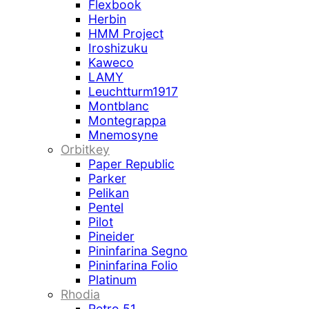
Flexbook
Herbin
HMM Project
Iroshizuku
Kaweco
LAMY
Leuchtturm1917
Montblanc
Montegrappa
Mnemosyne
Orbitkey
Paper Republic
Parker
Pelikan
Pentel
Pilot
Pineider
Pininfarina Segno
Pininfarina Folio
Platinum
Rhodia
Retro 51