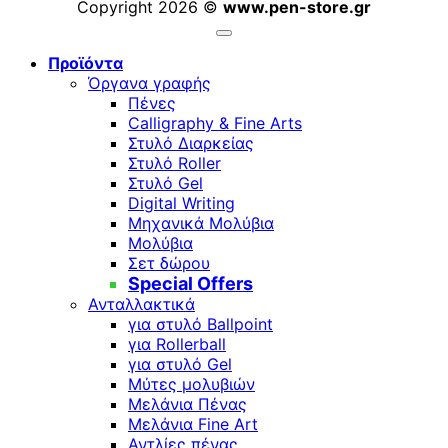
Copyright 2026 ©
www.pen-store.gr
Προϊόντα
Όργανα γραφής
Πένες
Calligraphy & Fine Arts
Στυλό Διαρκείας
Στυλό Roller
Στυλό Gel
Digital Writing
Μηχανικά Μολύβια
Μολύβια
Σετ δώρου
Special Offers
Ανταλλακτικά
για στυλό Ballpoint
για Rollerball
για στυλό Gel
Μύτες μολυβιών
Μελάνια Πένας
Μελάνια Fine Art
Αντλίες πένας