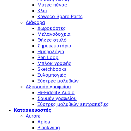
Μύτες πένας
Κλιπ
Kaweco Spare Parts
Διάφορα
Δωροκάρτες
Μελανοδοχεία
Θήκες στυλό
Σημειωματάρια
Ημερολόγια
Pen Loop
Μπλοκ γραφής
Sketchbooks
Ξυλομπογιές
Ξύστρες μολυβιών
Αξεσουάρ γραφείου
Hi-Fidelity Audio
Σουμέν γραφείου
Ξύστρες μολυβιών επιτραπέζιες
Κατασκευαστές
Aurora
Apica
Blackwing