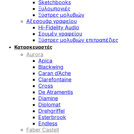
Sketchbooks
Ξυλομπογιές
Ξύστρες μολυβιών
Αξεσουάρ γραφείου
Hi-Fidelity Audio
Σουμέν γραφείου
Ξύστρες μολυβιών επιτραπέζιες
Κατασκευαστές
Aurora
Apica
Blackwing
Caran d’Ache
Clarefontaine
Cross
De Atramentis
Diamine
Diplomat
Drehgriffel
Esterbrook
Endless
Faber Castell