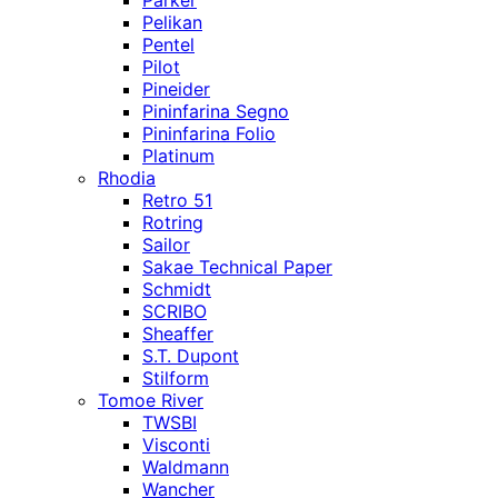
Parker
Pelikan
Pentel
Pilot
Pineider
Pininfarina Segno
Pininfarina Folio
Platinum
Rhodia
Retro 51
Rotring
Sailor
Sakae Technical Paper
Schmidt
SCRIBO
Sheaffer
S.T. Dupont
Stilform
Tomoe River
TWSBI
Visconti
Waldmann
Wancher