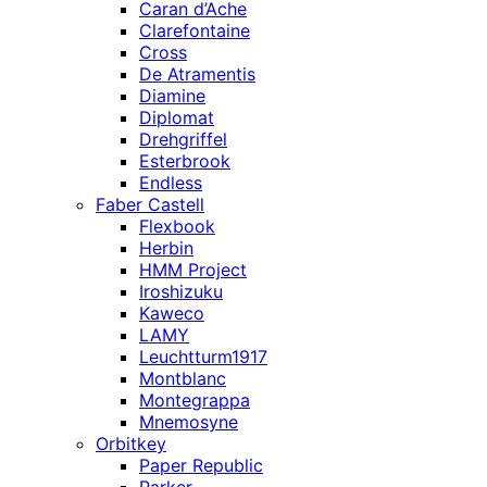
Caran d’Ache
Clarefontaine
Cross
De Atramentis
Diamine
Diplomat
Drehgriffel
Esterbrook
Endless
Faber Castell
Flexbook
Herbin
HMM Project
Iroshizuku
Kaweco
LAMY
Leuchtturm1917
Montblanc
Montegrappa
Mnemosyne
Orbitkey
Paper Republic