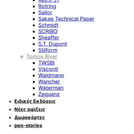
Rotring
Sailor
Sakae Technical Paper
Schmidt
SCRIBO
Sheaffer
S.T. Dupont
Stilform
Tomoe River
TWSBI
Visconti
Waldmann
Wancher
Waterman
Zequenz
Ειδικές Εκδόσεις
Νέες αφίξεις
Δωροκάρτες
pen-stories