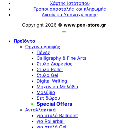
Χάρτης Ιστότοπου
Τρόποι αποστολής και πληρωμής
Δικαίωμα Υπαναχώρησης
Copyright 2026 ©
www.pen-store.gr
Προϊόντα
Όργανα γραφής
Πένες
Calligraphy & Fine Arts
Στυλό Διαρκείας
Στυλό Roller
Στυλό Gel
Digital Writing
Μηχανικά Μολύβια
Μολύβια
Σετ δώρου
Special Offers
Ανταλλακτικά
για στυλό Ballpoint
για Rollerball
για στυλό Gel