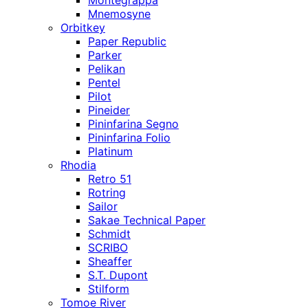
Mnemosyne
Orbitkey
Paper Republic
Parker
Pelikan
Pentel
Pilot
Pineider
Pininfarina Segno
Pininfarina Folio
Platinum
Rhodia
Retro 51
Rotring
Sailor
Sakae Technical Paper
Schmidt
SCRIBO
Sheaffer
S.T. Dupont
Stilform
Tomoe River