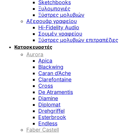
Sketchbooks
Ξυλομπογιές
Ξύστρες μολυβιών
Αξεσουάρ γραφείου
Hi-Fidelity Audio
Σουμέν γραφείου
Ξύστρες μολυβιών επιτραπέζιες
Κατασκευαστές
Aurora
Apica
Blackwing
Caran d’Ache
Clarefontaine
Cross
De Atramentis
Diamine
Diplomat
Drehgriffel
Esterbrook
Endless
Faber Castell