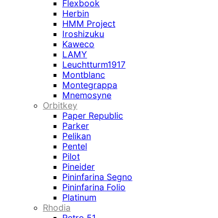
Flexbook
Herbin
HMM Project
Iroshizuku
Kaweco
LAMY
Leuchtturm1917
Montblanc
Montegrappa
Mnemosyne
Orbitkey
Paper Republic
Parker
Pelikan
Pentel
Pilot
Pineider
Pininfarina Segno
Pininfarina Folio
Platinum
Rhodia
Retro 51