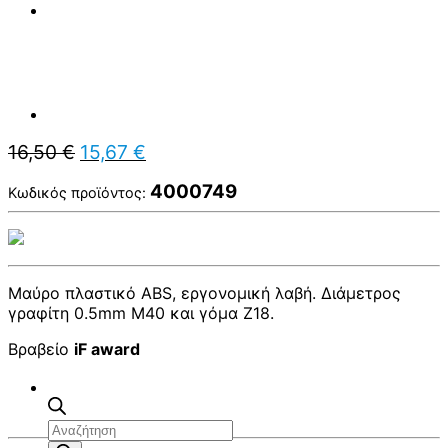
Original
Η
16,50
€
15,67
€
price
τρέχουσα
was:
τιμή
4000749
Κωδικός προϊόντος:
16,50 €.
είναι:
15,67 €.
Μαύρο πλαστικό ABS, εργονομική λαβή. Διάμετρος
γραφίτη 0.5mm M40 και γόμα Z18.
Βραβείο
iF award
Αναζήτηση