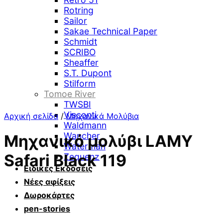
Rotring
Sailor
Sakae Technical Paper
Schmidt
SCRIBO
Sheaffer
S.T. Dupont
Stilform
Tomoe River
TWSBI
Visconti
Αρχική σελίδα
/
Μηχανικά Μολύβια
Waldmann
Wancher
Μηχανικό μολύβι LAMY
Waterman
Safari Black 119
Zequenz
Ειδικές Εκδόσεις
Νέες αφίξεις
Δωροκάρτες
pen-stories