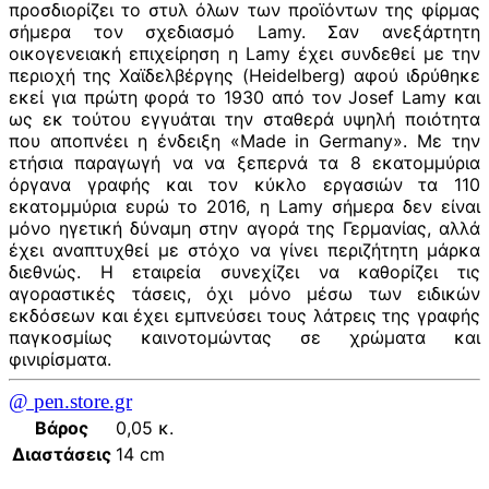
προσδιορίζει το στυλ όλων των προϊόντων της φίρμας
σήμερα τον σχεδιασμό Lamy. Σαν ανεξάρτητη
οικογενειακή επιχείρηση η Lamy έχει συνδεθεί με την
περιοχή της Χαϊδελβέργης (Heidelberg) αφού ιδρύθηκε
εκεί για πρώτη φορά το 1930 από τον Josef Lamy και
ως εκ τούτου εγγυάται την σταθερά υψηλή ποιότητα
που αποπνέει η ένδειξη «Made in Germany». Με την
ετήσια παραγωγή να να ξεπερνά τα 8 εκατομμύρια
όργανα γραφής και τον κύκλο εργασιών τα 110
εκατομμύρια ευρώ το 2016, η Lamy σήμερα δεν είναι
μόνο ηγετική δύναμη στην αγορά της Γερμανίας, αλλά
έχει αναπτυχθεί με στόχο να γίνει περιζήτητη μάρκα
διεθνώς. Η εταιρεία συνεχίζει να καθορίζει τις
αγοραστικές τάσεις, όχι μόνο μέσω των ειδικών
εκδόσεων και έχει εμπνεύσει τους λάτρεις της γραφής
παγκοσμίως καινοτομώντας σε χρώματα και
φινιρίσματα.
@ pen.store.gr
Βάρος
0,05 κ.
Διαστάσεις
14 cm