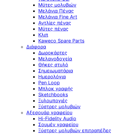
Μύτες μολυβιών
Μελάνια Πένας
Μελάνια Fine Art
Αντλίες πένας
Μύτες πένας
Κλιπ
Kaweco Spare Parts
Διάφορα
Δωροκάρτες
Μελανοδοχεία
Θήκες στυλό
Σημειωματάρια
Ημερολόγια
Pen Loop
Μπλοκ γραφής
Sketchbooks
Ξυλομπογιές
Ξύστρες μολυβιών
Αξεσουάρ γραφείου
Hi-Fidelity Audio
Σουμέν γραφείου
Ξύστρες μολυβιών επιτραπέζιες