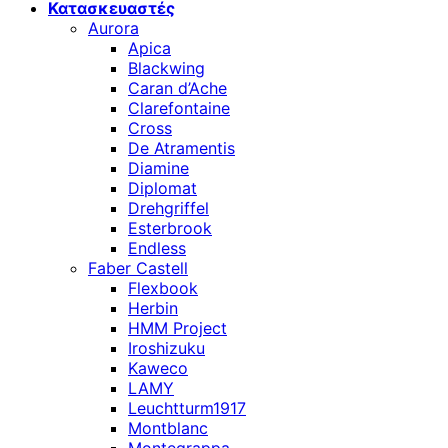
Κατασκευαστές
Aurora
Apica
Blackwing
Caran d’Ache
Clarefontaine
Cross
De Atramentis
Diamine
Diplomat
Drehgriffel
Esterbrook
Endless
Faber Castell
Flexbook
Herbin
HMM Project
Iroshizuku
Kaweco
LAMY
Leuchtturm1917
Montblanc
Montegrappa