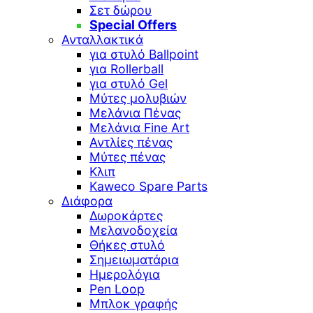
Σετ δώρου
Special Offers
Ανταλλακτικά
για στυλό Ballpoint
για Rollerball
για στυλό Gel
Μύτες μολυβιών
Μελάνια Πένας
Μελάνια Fine Art
Αντλίες πένας
Μύτες πένας
Κλιπ
Kaweco Spare Parts
Διάφορα
Δωροκάρτες
Μελανοδοχεία
Θήκες στυλό
Σημειωματάρια
Ημερολόγια
Pen Loop
Μπλοκ γραφής