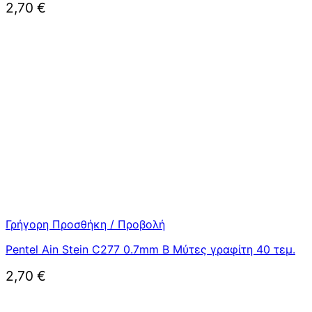
2,70
€
Γρήγορη Προσθήκη / Προβολή
Pentel Ain Stein C277 0.7mm B Μύτες γραφίτη 40 τεμ.
2,70
€