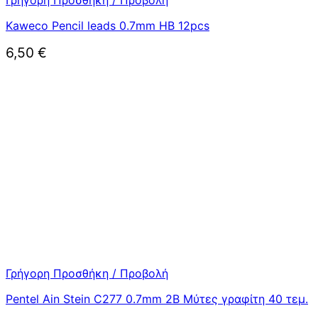
Kaweco Pencil leads 0.7mm HB 12pcs
6,50
€
Γρήγορη Προσθήκη / Προβολή
Pentel Ain Stein C277 0.7mm 2B Μύτες γραφίτη 40 τεμ.