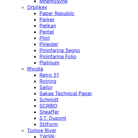
Mnemosyne
Orbitkey
Paper Republic
Parker
Pelikan
Pentel
Pilot
Pineider
Pininfarina Segno
Pininfarina Folio
Platinum
Rhodia
Retro 51
Rotring
Sailor
Sakae Technical Paper
Schmidt
SCRIBO
Sheaffer
S.T. Dupont
Stilform
Tomoe River
TWSBI