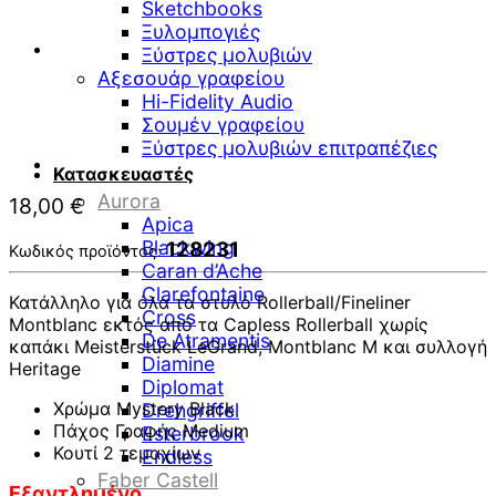
Sketchbooks
Ξυλομπογιές
Ξύστρες μολυβιών
Αξεσουάρ γραφείου
Hi-Fidelity Audio
Σουμέν γραφείου
Ξύστρες μολυβιών επιτραπέζιες
Κατασκευαστές
Aurora
18,00
€
Apica
Blackwing
128231
Κωδικός προϊόντος:
Caran d’Ache
Clarefontaine
Κατάλληλο για όλα τα στυλό Rollerball/Fineliner
Cross
Montblanc εκτός από τα Capless Rollerball χωρίς
De Atramentis
καπάκι Meisterstück LeGrand, Montblanc M και συλλογή
Diamine
Heritage
Diplomat
Χρώμα Mystery Black
Drehgriffel
Πάχος Γραφής Medium
Esterbrook
Κουτί 2 τεμαχίων
Endless
Faber Castell
Εξαντλημένο