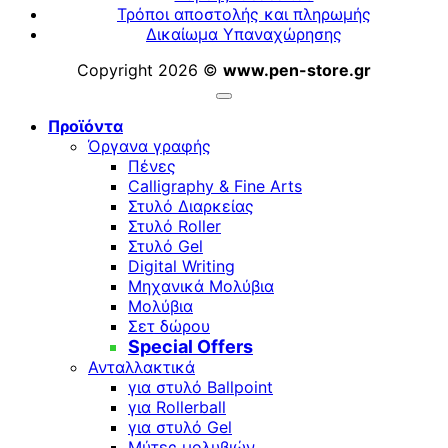
Τρόποι αποστολής και πληρωμής
Δικαίωμα Υπαναχώρησης
Copyright 2026 ©
www.pen-store.gr
Προϊόντα
Όργανα γραφής
Πένες
Calligraphy & Fine Arts
Στυλό Διαρκείας
Στυλό Roller
Στυλό Gel
Digital Writing
Μηχανικά Μολύβια
Μολύβια
Σετ δώρου
Special Offers
Ανταλλακτικά
για στυλό Ballpoint
για Rollerball
για στυλό Gel
Μύτες μολυβιών