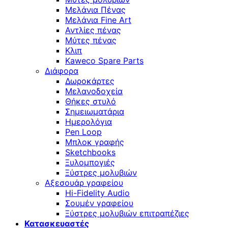
Μελάνια Πένας
Μελάνια Fine Art
Αντλίες πένας
Μύτες πένας
Κλιπ
Kaweco Spare Parts
Διάφορα
Δωροκάρτες
Μελανοδοχεία
Θήκες στυλό
Σημειωματάρια
Ημερολόγια
Pen Loop
Μπλοκ γραφής
Sketchbooks
Ξυλομπογιές
Ξύστρες μολυβιών
Αξεσουάρ γραφείου
Hi-Fidelity Audio
Σουμέν γραφείου
Ξύστρες μολυβιών επιτραπέζιες
Κατασκευαστές