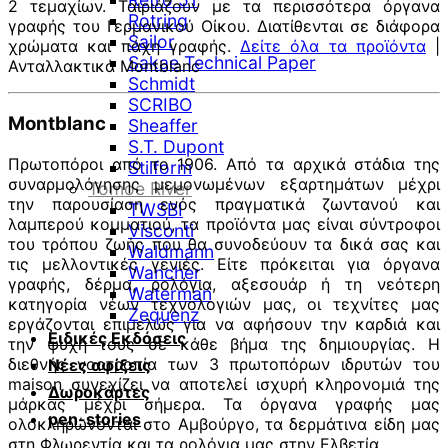
2 τεμαχίων. Ταιριάζουν με τα περισσότερα όργανα
Rotring
γραφής του Γερμανικού Οίκου. Διατίθενται σε διάφορα
Sailor
χρώματα και πάχη γραφής.
Δείτε όλα τα προϊόντα
|
Sakae Technical Paper
Ανταλλακτικά Montblanc
Schmidt
SCRIBO
Montblanc
Sheaffer
S.T. Dupont
Πρωτοπόροι από το 1906. Από τα αρχικά στάδια της
Stilform
συναρμολόγησης μεμονωμένων εξαρτημάτων μέχρι
Tomoe River
την παρουσίαση ενός πραγματικά ζωντανού και
TWSBI
λαμπερού κομματιού, τα προϊόντα μας είναι σύντροφοι
Visconti
του τρόπου ζωής που θα συνοδεύουν τα δικά σας και
Waldmann
τις μελλοντικές γενιές. Είτε πρόκειται για όργανα
Wancher
γραφής, δέρμα, ρολόγια, αξεσουάρ ή τη νεότερη
Waterman
κατηγορία νέων τεχνολογιών μας, οι τεχνίτες μας
Zequenz
εργάζονται επιμελώς για να αφήσουν την καρδιά και
Ειδικές Εκδόσεις
την ψυχή τους σε κάθε βήμα της δημιουργίας. Η
διεθνής νοοτροπία των 3 πρωτοπόρων ιδρυτών του
Νέες αφίξεις
maison συνεχίζει να αποτελεί ισχυρή κληρονομιά της
Δωροκάρτες
μάρκας μέχρι σήμερα. Τα όργανα γραφής μας
pen-stories
ολοκληρώνονται στο Αμβούργο, τα δερμάτινα είδη μας
στη Φλωρεντία και τα ρολόγια μας στην Ελβετία.