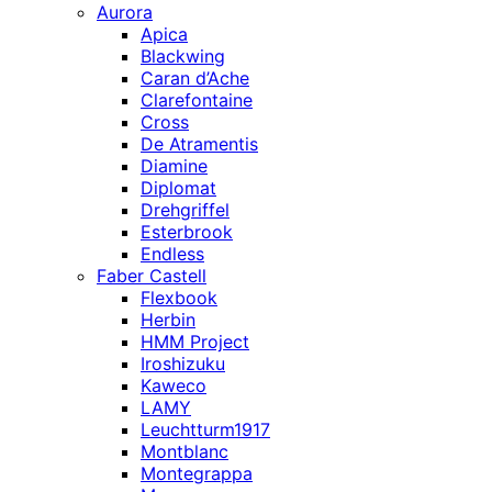
Aurora
Apica
Blackwing
Caran d’Ache
Clarefontaine
Cross
De Atramentis
Diamine
Diplomat
Drehgriffel
Esterbrook
Endless
Faber Castell
Flexbook
Herbin
HMM Project
Iroshizuku
Kaweco
LAMY
Leuchtturm1917
Montblanc
Montegrappa