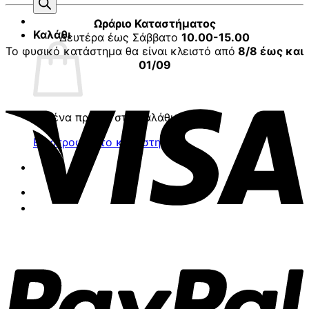
προϊόντων
Ωράριο Καταστήματος
Καλάθι
Δευτέρα έως Σάββατο
10.00-15.00
Το φυσικό κατάστημα θα είναι κλειστό από
8/8 έως και
01/09
V
Κανένα προϊόν στο καλάθι σας.
Επιστροφή στο κατάστημα
P