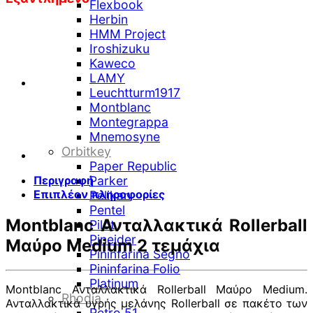
Flexbook
Herbin
HMM Project
Iroshizuku
Kaweco
LAMY
Leuchtturm1917
Montblanc
Montegrappa
Mnemosyne
Orbitkey
Paper Republic
Περιγραφή
Parker
Επιπλέον πληροφορίες
Pelikan
Pentel
Montblanc Ανταλλακτικά Rollerball
Pilot
Pineider
Μαύρο Medium 2 τεμάχια
Pininfarina Segno
Pininfarina Folio
Platinum
Montblanc Ανταλλακτικά Rollerball Μαύρο Medium.
Rhodia
Ανταλλακτικά υγρής μελάνης Rollerball σε πακέτο των
Retro 51