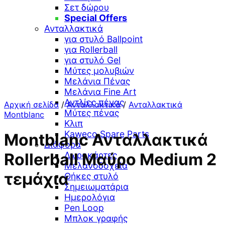
Σετ δώρου
Special Offers
Ανταλλακτικά
για στυλό Ballpoint
για Rollerball
για στυλό Gel
Μύτες μολυβιών
Μελάνια Πένας
Μελάνια Fine Art
Αντλίες πένας
Αρχική σελίδα
/
Ανταλλακτικά
/
Ανταλλακτικά
Μύτες πένας
Montblanc
Κλιπ
Kaweco Spare Parts
Montblanc Ανταλλακτικά
Διάφορα
Δωροκάρτες
Rollerball Μαύρο Medium 2
Μελανοδοχεία
τεμάχια
Θήκες στυλό
Σημειωματάρια
Ημερολόγια
Pen Loop
Μπλοκ γραφής