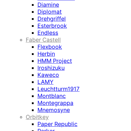
Diamine
Diplomat
Drehgriffel
Esterbrook
Endless
Faber Castell
Flexbook
Herbin
HMM Project
Iroshizuku
Kaweco
LAMY
Leuchtturm1917
Montblanc
Montegrappa
Mnemosyne
Orbitkey
Paper Republic