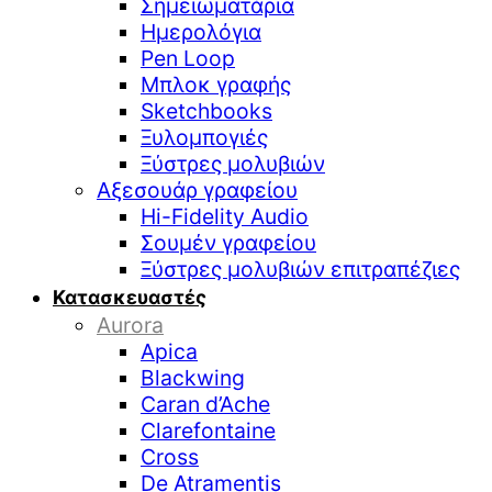
Σημειωματάρια
Ημερολόγια
Pen Loop
Μπλοκ γραφής
Sketchbooks
Ξυλομπογιές
Ξύστρες μολυβιών
Αξεσουάρ γραφείου
Hi-Fidelity Audio
Σουμέν γραφείου
Ξύστρες μολυβιών επιτραπέζιες
Κατασκευαστές
Aurora
Apica
Blackwing
Caran d’Ache
Clarefontaine
Cross
De Atramentis