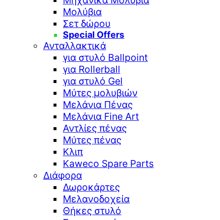
Μηχανικά Μολύβια
Μολύβια
Σετ δώρου
Special Offers
Ανταλλακτικά
για στυλό Ballpoint
για Rollerball
για στυλό Gel
Μύτες μολυβιών
Μελάνια Πένας
Μελάνια Fine Art
Αντλίες πένας
Μύτες πένας
Κλιπ
Kaweco Spare Parts
Διάφορα
Δωροκάρτες
Μελανοδοχεία
Θήκες στυλό