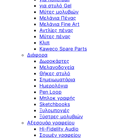
για στυλό Gel
Μύτες μολυβιών
Μελάνια Πένας
Μελάνια Fine Art
Αντλίες πένας
Μύτες πένας
Κλιπ
Kaweco Spare Parts
Διάφορα
Δωροκάρτες
Μελανοδοχεία
Θήκες στυλό
Σημειωματάρια
Ημερολόγια
Pen Loop
Μπλοκ γραφής
Sketchbooks
Ξυλομπογιές
Ξύστρες μολυβιών
Αξεσουάρ γραφείου
Hi-Fidelity Audio
Σουμέν γραφείου