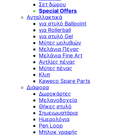
Σετ δώρου
Special Offers
Ανταλλακτικά
για στυλό Ballpoint
για Rollerball
για στυλό Gel
Μύτες μολυβιών
Μελάνια Πένας
Μελάνια Fine Art
Αντλίες πένας
Μύτες πένας
Κλιπ
Kaweco Spare Parts
Διάφορα
Δωροκάρτες
Μελανοδοχεία
Θήκες στυλό
Σημειωματάρια
Ημερολόγια
Pen Loop
Μπλοκ γραφής