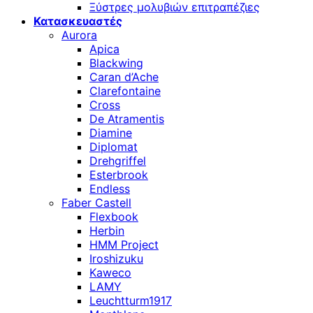
Ξύστρες μολυβιών επιτραπέζιες
Κατασκευαστές
Aurora
Apica
Blackwing
Caran d’Ache
Clarefontaine
Cross
De Atramentis
Diamine
Diplomat
Drehgriffel
Esterbrook
Endless
Faber Castell
Flexbook
Herbin
HMM Project
Iroshizuku
Kaweco
LAMY
Leuchtturm1917