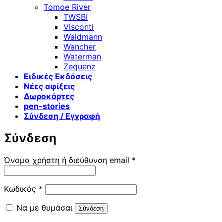
Tomoe River
TWSBI
Visconti
Waldmann
Wancher
Waterman
Zequenz
Ειδικές Εκδόσεις
Νέες αφίξεις
Δωροκάρτες
pen-stories
Σύνδεση / Εγγραφή
Σύνδεση
Απαιτείται
Όνομα χρήστη ή διεύθυνση email
*
Απαιτείται
Κωδικός
*
Να με θυμάσαι
Σύνδεση