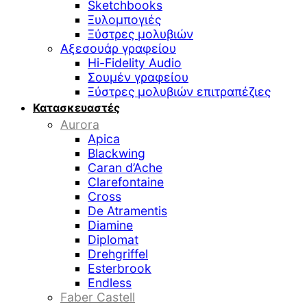
Sketchbooks
Ξυλομπογιές
Ξύστρες μολυβιών
Αξεσουάρ γραφείου
Hi-Fidelity Audio
Σουμέν γραφείου
Ξύστρες μολυβιών επιτραπέζιες
Κατασκευαστές
Aurora
Apica
Blackwing
Caran d’Ache
Clarefontaine
Cross
De Atramentis
Diamine
Diplomat
Drehgriffel
Esterbrook
Endless
Faber Castell