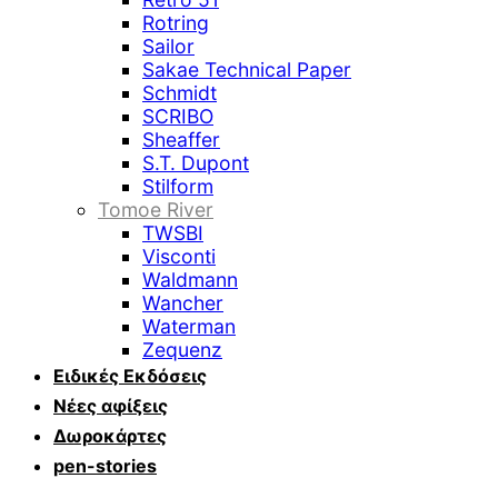
Rotring
Sailor
Sakae Technical Paper
Schmidt
SCRIBO
Sheaffer
S.T. Dupont
Stilform
Tomoe River
TWSBI
Visconti
Waldmann
Wancher
Waterman
Zequenz
Ειδικές Εκδόσεις
Νέες αφίξεις
Δωροκάρτες
pen-stories