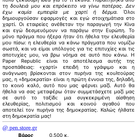
τη δουλειά μου και επρόκειτο να γίνω πατέρας. Δεν
έχω καμία εμπειρία με χαρτί ή δέρμα.
Όλοι
δημιουργούσαν εφαρμογές και εγώ στοιχημάτισα στο
χαρτί. Οι εταιρείες ανέθεταν την παραγωγή την Κίνα
και εγώ δεσμευόμουν να παράγω στην Ευρώπη. Το
μόνο πράγμα που ήξερα ήταν ότι ήθελα την ελευθερία
μου πίσω: η ελευθερία να κάνω πράγματα που νομίζω
σωστά, και να είμαι υπόλογος για τις επιτυχίες και τις
αποτυχίες μου, να βρω νόημα σε αυτό που κάνω. H
Paper Republic είναι το αποτέλεσμα αυτής της
προσπάθειας: «χαρτί» επειδή το γράψιμο και η
ανάγνωση βρίσκονται στον πυρήνα της κουλτούρας
μας, η «δημοκρατία» είναι η πρώτη έννοια της, δηλαδή,
το κοινό καλό, αυτό που μας φέρνει μαζί. Αυτό θα
ήθελα να σας μεταφέρω όταν συμμετάσχετε μαζί μας
σε αυτό το ταξίδι: μια συγκεκριμένη αίσθηση
ελευθερίας, πολιτισμού και κοινού αγαθού που
αποτελεί τον πυρήνα της δημοκρατίας. Καλώς ήλθατε
στη δημοκρατία μας!
@ pen.store.gr
Βάρος
0,500 κ.