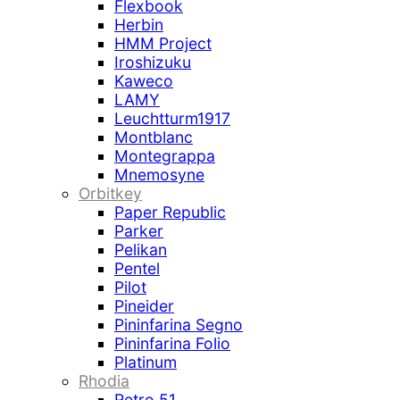
Flexbook
Herbin
HMM Project
Iroshizuku
Kaweco
LAMY
Leuchtturm1917
Montblanc
Montegrappa
Mnemosyne
Orbitkey
Paper Republic
Parker
Pelikan
Pentel
Pilot
Pineider
Pininfarina Segno
Pininfarina Folio
Platinum
Rhodia
Retro 51