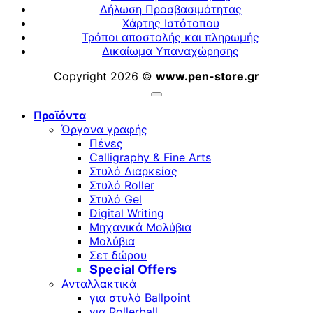
Δήλωση Προσβασιμότητας
Χάρτης Ιστότοπου
Τρόποι αποστολής και πληρωμής
Δικαίωμα Υπαναχώρησης
Copyright 2026 ©
www.pen-store.gr
Προϊόντα
Όργανα γραφής
Πένες
Calligraphy & Fine Arts
Στυλό Διαρκείας
Στυλό Roller
Στυλό Gel
Digital Writing
Μηχανικά Μολύβια
Μολύβια
Σετ δώρου
Special Offers
Ανταλλακτικά
για στυλό Ballpoint
για Rollerball