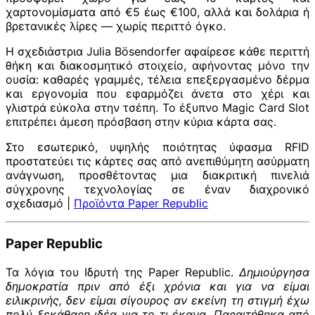
χαρτονομίσματα από €5 έως €100, αλλά και δολάρια ή
βρετανικές λίρες — χωρίς περιττό όγκο.
Η σχεδιάστρια Julia Bösendorfer αφαίρεσε κάθε περιττή
θήκη και διακοσμητικό στοιχείο, αφήνοντας μόνο την
ουσία: καθαρές γραμμές, τέλεια επεξεργασμένο δέρμα
και εργονομία που εφαρμόζει άνετα στο χέρι και
γλιστρά εύκολα στην τσέπη. Το έξυπνο Magic Card Slot
επιτρέπει άμεση πρόσβαση στην κύρια κάρτα σας.
Στο εσωτερικό, υψηλής ποιότητας ύφασμα RFID
προστατεύει τις κάρτες σας από ανεπιθύμητη ασύρματη
ανάγνωση, προσθέτοντας μια διακριτική πινελιά
σύγχρονης τεχνολογίας σε έναν διαχρονικό
σχεδιασμό |
Προϊόντα Paper Republic
Paper Republic
Τα λόγια του Ιδρυτή της Paper Republic.
Δημιούργησα
δημοκρατία πριν από έξι χρόνια και για να είμαι
ειλικρινής, δεν είμαι σίγουρος αν εκείνη τη στιγμή έχω
πολύ ξεκάθαρη ιδέα για το τι έκανα. Παραιτήθηκα από