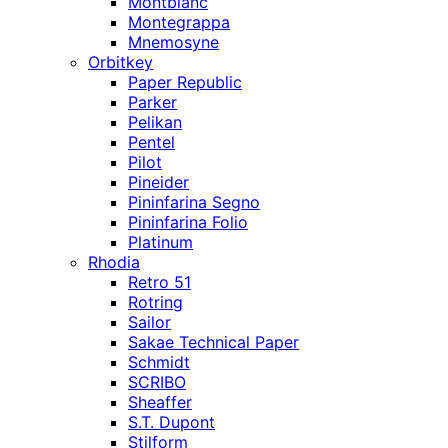
Montblanc
Montegrappa
Mnemosyne
Orbitkey
Paper Republic
Parker
Pelikan
Pentel
Pilot
Pineider
Pininfarina Segno
Pininfarina Folio
Platinum
Rhodia
Retro 51
Rotring
Sailor
Sakae Technical Paper
Schmidt
SCRIBO
Sheaffer
S.T. Dupont
Stilform