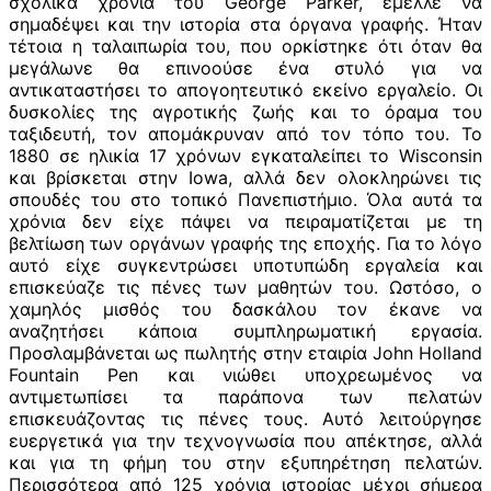
σχολικά χρόνια του George Parker, έμελλε να
σημαδέψει και την ιστορία στα όργανα γραφής. Ήταν
τέτοια η ταλαιπωρία του, που ορκίστηκε ότι όταν θα
μεγάλωνε θα επινοούσε ένα στυλό για να
αντικαταστήσει το απογοητευτικό εκείνο εργαλείο. Οι
δυσκολίες της αγροτικής ζωής και το όραμα του
ταξιδευτή, τον απομάκρυναν από τον τόπο του. Το
1880 σε ηλικία 17 χρόνων εγκαταλείπει το Wisconsin
και βρίσκεται στην Iowa, αλλά δεν ολοκληρώνει τις
σπουδές του στο τοπικό Πανεπιστήμιο. Όλα αυτά τα
χρόνια δεν είχε πάψει να πειραματίζεται με τη
βελτίωση των οργάνων γραφής της εποχής. Για το λόγο
αυτό είχε συγκεντρώσει υποτυπώδη εργαλεία και
επισκεύαζε τις πένες των μαθητών του. Ωστόσο, ο
χαμηλός μισθός του δασκάλου τον έκανε να
αναζητήσει κάποια συμπληρωματική εργασία.
Προσλαμβάνεται ως πωλητής στην εταιρία John Holland
Fountain Pen και νιώθει υποχρεωμένος να
αντιμετωπίσει τα παράπονα των πελατών
επισκευάζοντας τις πένες τους. Αυτό λειτούργησε
ευεργετικά για την τεχνογνωσία που απέκτησε, αλλά
και για τη φήμη του στην εξυπηρέτηση πελατών.
Περισσότερα από 125 χρόνια ιστορίας μέχρι σήμερα