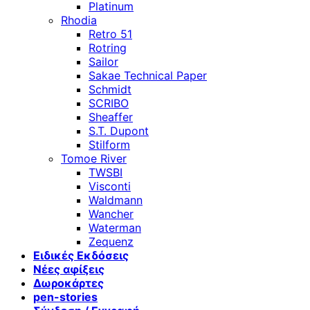
Platinum
Rhodia
Retro 51
Rotring
Sailor
Sakae Technical Paper
Schmidt
SCRIBO
Sheaffer
S.T. Dupont
Stilform
Tomoe River
TWSBI
Visconti
Waldmann
Wancher
Waterman
Zequenz
Ειδικές Εκδόσεις
Νέες αφίξεις
Δωροκάρτες
pen-stories