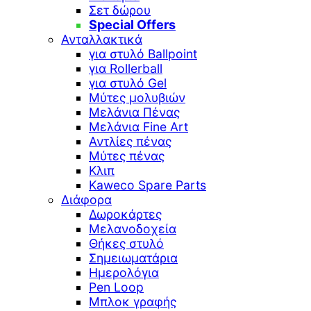
Σετ δώρου
Special Offers
Ανταλλακτικά
για στυλό Ballpoint
για Rollerball
για στυλό Gel
Μύτες μολυβιών
Μελάνια Πένας
Μελάνια Fine Art
Αντλίες πένας
Μύτες πένας
Κλιπ
Kaweco Spare Parts
Διάφορα
Δωροκάρτες
Μελανοδοχεία
Θήκες στυλό
Σημειωματάρια
Ημερολόγια
Pen Loop
Μπλοκ γραφής