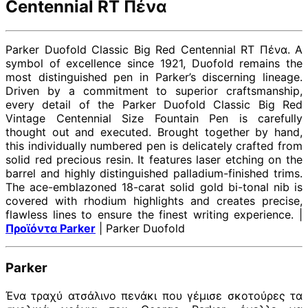
Centennial RT Πένα
Parker Duofold Classic Big Red Centennial RT Πένα. A
symbol of excellence since 1921, Duofold remains the
most distinguished pen in Parker’s discerning lineage.
Driven by a commitment to superior craftsmanship,
every detail of the Parker Duofold Classic Big Red
Vintage Centennial Size Fountain Pen is carefully
thought out and executed. Brought together by hand,
this individually numbered pen is delicately crafted from
solid red precious resin. It features laser etching on the
barrel and highly distinguished palladium-finished trims.
The ace-emblazoned 18-carat solid gold bi-tonal nib is
covered with rhodium highlights and creates precise,
flawless lines to ensure the finest writing experience. |
Προϊόντα Parker
| Parker Duofold
Parker
Ένα τραχύ ατσάλινο πενάκι που γέμισε σκοτούρες τα