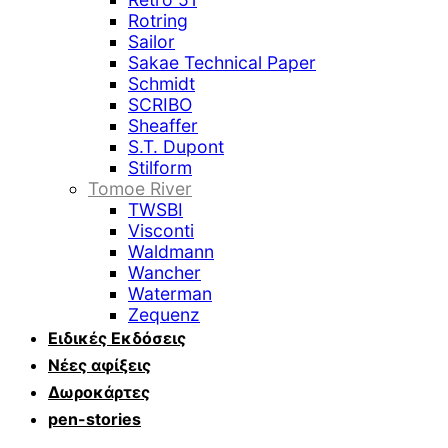
Rotring
Sailor
Sakae Technical Paper
Schmidt
SCRIBO
Sheaffer
S.T. Dupont
Stilform
Tomoe River
TWSBI
Visconti
Waldmann
Wancher
Waterman
Zequenz
Ειδικές Εκδόσεις
Νέες αφίξεις
Δωροκάρτες
pen-stories