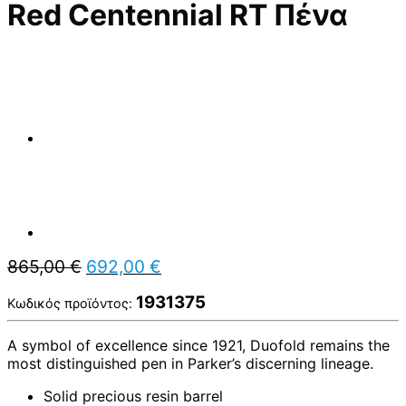
Red Centennial RT Πένα
Original
Η
865,00
€
692,00
€
price
τρέχουσα
was:
τιμή
1931375
Κωδικός προϊόντος:
865,00 €.
είναι:
692,00 €.
A symbol of excellence since 1921, Duofold remains the
most distinguished pen in Parker’s discerning lineage.
Solid precious resin barrel