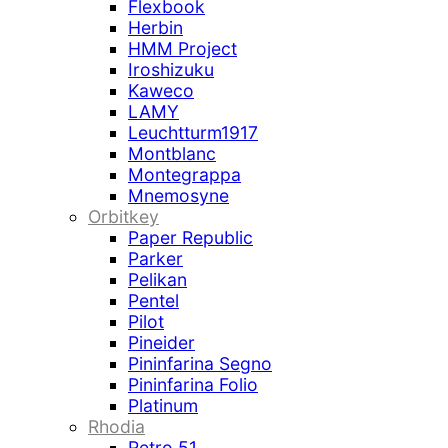
Flexbook
Herbin
HMM Project
Iroshizuku
Kaweco
LAMY
Leuchtturm1917
Montblanc
Montegrappa
Mnemosyne
Orbitkey
Paper Republic
Parker
Pelikan
Pentel
Pilot
Pineider
Pininfarina Segno
Pininfarina Folio
Platinum
Rhodia
Retro 51