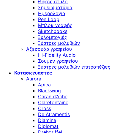
Θήκες στυλό
Σημειωματάρια
Ημερολόγια
Pen Loop
Μπλοκ γραφής
Sketchbooks
Ξυλομπογιές
Ξύστρες μολυβιών
Αξεσουάρ γραφείου
Hi-Fidelity Audio
Σουμέν γραφείου
Ξύστρες μολυβιών επιτραπέζιες
Κατασκευαστές
Aurora
Apica
Blackwing
Caran d’Ache
Clarefontaine
Cross
De Atramentis
Diamine
Diplomat
Drehgriffel