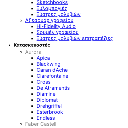
Sketchbooks
Ξυλομπογιές
Ξύστρες μολυβιών
Αξεσουάρ γραφείου
Hi-Fidelity Audio
Σουμέν γραφείου
Ξύστρες μολυβιών επιτραπέζιες
Κατασκευαστές
Aurora
Apica
Blackwing
Caran d’Ache
Clarefontaine
Cross
De Atramentis
Diamine
Diplomat
Drehgriffel
Esterbrook
Endless
Faber Castell