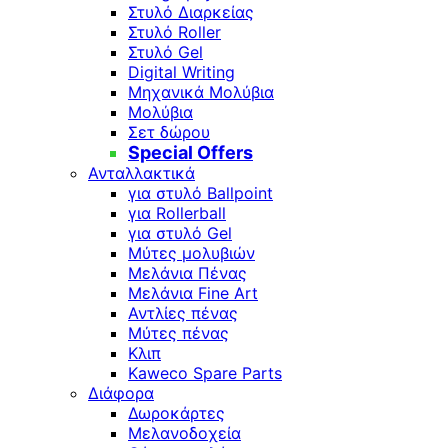
Στυλό Διαρκείας
Στυλό Roller
Στυλό Gel
Digital Writing
Μηχανικά Μολύβια
Μολύβια
Σετ δώρου
Special Offers
Ανταλλακτικά
για στυλό Ballpoint
για Rollerball
για στυλό Gel
Μύτες μολυβιών
Μελάνια Πένας
Μελάνια Fine Art
Αντλίες πένας
Μύτες πένας
Κλιπ
Kaweco Spare Parts
Διάφορα
Δωροκάρτες
Μελανοδοχεία