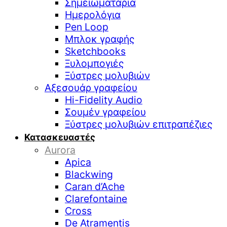
Σημειωματάρια
Ημερολόγια
Pen Loop
Μπλοκ γραφής
Sketchbooks
Ξυλομπογιές
Ξύστρες μολυβιών
Αξεσουάρ γραφείου
Hi-Fidelity Audio
Σουμέν γραφείου
Ξύστρες μολυβιών επιτραπέζιες
Κατασκευαστές
Aurora
Apica
Blackwing
Caran d’Ache
Clarefontaine
Cross
De Atramentis