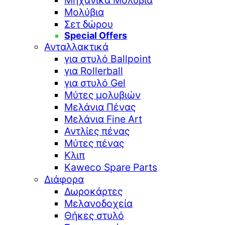
Μηχανικά Μολύβια
Μολύβια
Σετ δώρου
Special Offers
Ανταλλακτικά
για στυλό Ballpoint
για Rollerball
για στυλό Gel
Μύτες μολυβιών
Μελάνια Πένας
Μελάνια Fine Art
Αντλίες πένας
Μύτες πένας
Κλιπ
Kaweco Spare Parts
Διάφορα
Δωροκάρτες
Μελανοδοχεία
Θήκες στυλό