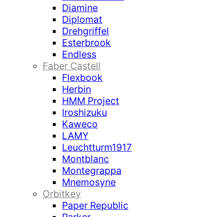
Diamine
Diplomat
Drehgriffel
Esterbrook
Endless
Faber Castell
Flexbook
Herbin
HMM Project
Iroshizuku
Kaweco
LAMY
Leuchtturm1917
Montblanc
Montegrappa
Mnemosyne
Orbitkey
Paper Republic