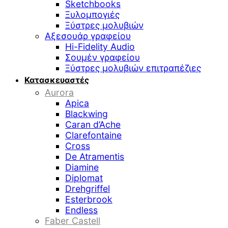
Sketchbooks
Ξυλομπογιές
Ξύστρες μολυβιών
Αξεσουάρ γραφείου
Hi-Fidelity Audio
Σουμέν γραφείου
Ξύστρες μολυβιών επιτραπέζιες
Κατασκευαστές
Aurora
Apica
Blackwing
Caran d’Ache
Clarefontaine
Cross
De Atramentis
Diamine
Diplomat
Drehgriffel
Esterbrook
Endless
Faber Castell