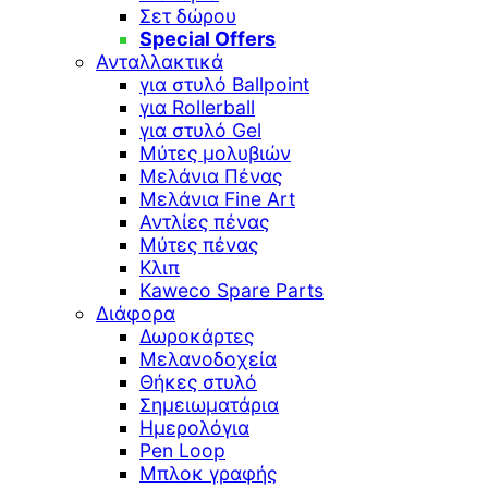
Σετ δώρου
Special Offers
Ανταλλακτικά
για στυλό Ballpoint
για Rollerball
για στυλό Gel
Μύτες μολυβιών
Μελάνια Πένας
Μελάνια Fine Art
Αντλίες πένας
Μύτες πένας
Κλιπ
Kaweco Spare Parts
Διάφορα
Δωροκάρτες
Μελανοδοχεία
Θήκες στυλό
Σημειωματάρια
Ημερολόγια
Pen Loop
Μπλοκ γραφής