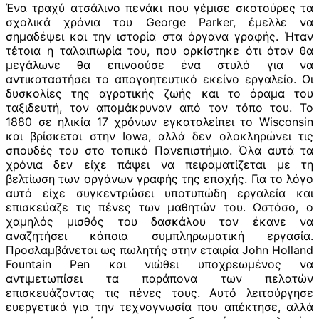
Ένα τραχύ ατσάλινο πενάκι που γέμισε σκοτούρες τα
σχολικά χρόνια του George Parker, έμελλε να
σημαδέψει και την ιστορία στα όργανα γραφής. Ήταν
τέτοια η ταλαιπωρία του, που ορκίστηκε ότι όταν θα
μεγάλωνε θα επινοούσε ένα στυλό για να
αντικαταστήσει το απογοητευτικό εκείνο εργαλείο. Οι
δυσκολίες της αγροτικής ζωής και το όραμα του
ταξιδευτή, τον απομάκρυναν από τον τόπο του. Το
1880 σε ηλικία 17 χρόνων εγκαταλείπει το Wisconsin
και βρίσκεται στην Iowa, αλλά δεν ολοκληρώνει τις
σπουδές του στο τοπικό Πανεπιστήμιο. Όλα αυτά τα
χρόνια δεν είχε πάψει να πειραματίζεται με τη
βελτίωση των οργάνων γραφής της εποχής. Για το λόγο
αυτό είχε συγκεντρώσει υποτυπώδη εργαλεία και
επισκεύαζε τις πένες των μαθητών του. Ωστόσο, ο
χαμηλός μισθός του δασκάλου τον έκανε να
αναζητήσει κάποια συμπληρωματική εργασία.
Προσλαμβάνεται ως πωλητής στην εταιρία John Holland
Fountain Pen και νιώθει υποχρεωμένος να
αντιμετωπίσει τα παράπονα των πελατών
επισκευάζοντας τις πένες τους. Αυτό λειτούργησε
ευεργετικά για την τεχνογνωσία που απέκτησε, αλλά