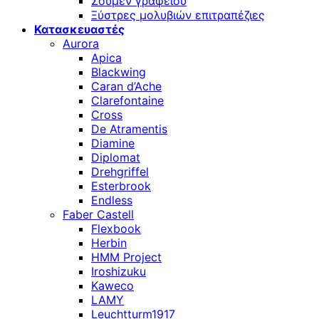
Σουμέν γραφείου
Ξύστρες μολυβιών επιτραπέζιες
Κατασκευαστές
Aurora
Apica
Blackwing
Caran d’Ache
Clarefontaine
Cross
De Atramentis
Diamine
Diplomat
Drehgriffel
Esterbrook
Endless
Faber Castell
Flexbook
Herbin
HMM Project
Iroshizuku
Kaweco
LAMY
Leuchtturm1917