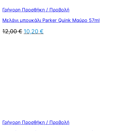
Γρήγορη Προσθήκη / Προβολή
Μελάνι μπουκάλι Parker Quink Μαύρο 57ml
Original
Η
12,00
€
10,20
€
price
τρέχουσα
was:
τιμή
12,00 €.
είναι:
10,20 €.
Γρήγορη Προσθήκη / Προβολή