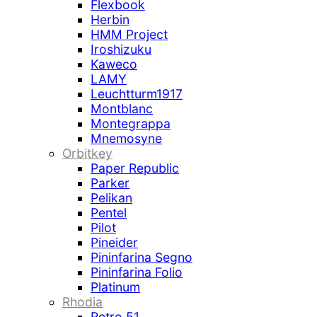
Flexbook
Herbin
HMM Project
Iroshizuku
Kaweco
LAMY
Leuchtturm1917
Montblanc
Montegrappa
Mnemosyne
Orbitkey
Paper Republic
Parker
Pelikan
Pentel
Pilot
Pineider
Pininfarina Segno
Pininfarina Folio
Platinum
Rhodia
Retro 51