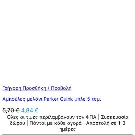
was:
τιμή
5,70 €.
είναι:
4,84 €.
Γρήγορη Προσθήκη / Προβολή
Αμπούλες μελάνι Parker Quink μπλε 5 τεμ.
Original
Η
5,70
€
4,84
€
price
τρέχουσα
Όλες οι τιμές περιλαμβάνουν τον ΦΠΑ | Συσκευασία
was:
τιμή
δώρου | Πόντοι με κάθε αγορά | Αποστολή σε 1-3
5,70 €.
είναι:
ημέρες
4,84 €.