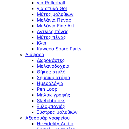
για Rollerball
για στυλό Gel
Μύτες μολυβιών
Μελάνια Πένας
Μελάνια Fine Art
Αντλίες πένας
Μύτες πένας
Κλιπ
Kaweco Spare Parts
Διάφορα
Δωροκάρτες
Μελανοδοχεία
Θήκες στυλό
Σημειωματάρια
Ημερολόγια
Pen Loop
Μπλοκ γραφής
Sketchbooks
Ξυλομπογιές
Ξύστρες μολυβιών
Αξεσουάρ γραφείου
Hi-Fidelity Audio