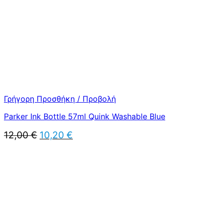
Γρήγορη Προσθήκη / Προβολή
Parker Ink Bottle 57ml Quink Washable Blue
Original
Η
12,00
€
10,20
€
price
τρέχουσα
was:
τιμή
12,00 €.
είναι:
10,20 €.