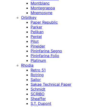
Montblanc
Montegrappa
Mnemosyne
Orbitkey
Paper Republic
Parker
Pelikan
Pentel
Pilot
Pineider
Pininfarina Segno
Pininfarina Folio
Platinum
Rhodia
Retro 51
Rotring
Sailor
Sakae Technical Paper
Schmidt
SCRIBO
Sheaffer
S.T. Dupont