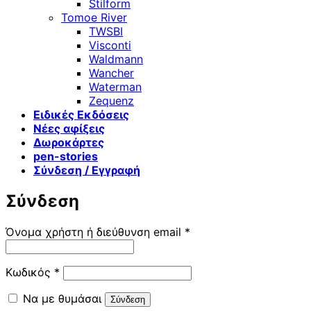
Stilform
Tomoe River
TWSBI
Visconti
Waldmann
Wancher
Waterman
Zequenz
Ειδικές Εκδόσεις
Νέες αφίξεις
Δωροκάρτες
pen-stories
Σύνδεση / Εγγραφή
Σύνδεση
Απαιτείται
Όνομα χρήστη ή διεύθυνση email
*
Απαιτείται
Κωδικός
*
Να με θυμάσαι
Σύνδεση