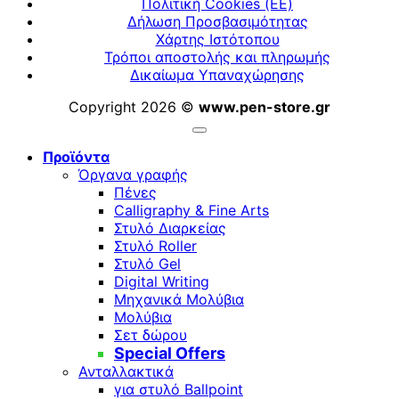
Πολιτική Cookies (ΕΕ)
Δήλωση Προσβασιμότητας
Χάρτης Ιστότοπου
Τρόποι αποστολής και πληρωμής
Δικαίωμα Υπαναχώρησης
Copyright 2026 ©
www.pen-store.gr
Προϊόντα
Όργανα γραφής
Πένες
Calligraphy & Fine Arts
Στυλό Διαρκείας
Στυλό Roller
Στυλό Gel
Digital Writing
Μηχανικά Μολύβια
Μολύβια
Σετ δώρου
Special Offers
Ανταλλακτικά
για στυλό Ballpoint