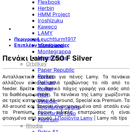
Flexbook
Herbin
HMM Project
Iroshizuku
Kaweco
LAMY
Leuchtturm1917
Περιγραφή
Επιπλέον πληροφορίες
Montblanc
Montegrappa
Πενάκι Lamy Z50 F Silver
Mnemosyne
Orbitkey
Paper Republic
Parker
Ανταλλακτικά πενάκια για πένες Lamy. Τα πενάκια
Pelikan
αλλάζουν εύκολα απλά τραβώντας το nib από το
feeder. Βρείτε το ιδανικό πάχος γραφής για εσάς από
Pentel
τα διαθέσιμα μεγέθη. Τα πενάκια της Lamy χωρίζονται
Pilot
σε τρείς κατηγορίες All-around, Special και Premium. Τα
Pineider
All-around και Special είναι φτιαγμένα από ατσάλι ενώ
Pininfarina Segno
τα Premium έχουν ειδικές επιστρώσεις ή είναι
Pininfarina Folio
φτιαγμένα από χρυσό. |
Προϊόντα Lamy
| Lamy nib tips
Platinum
Rhodia
Retro 51