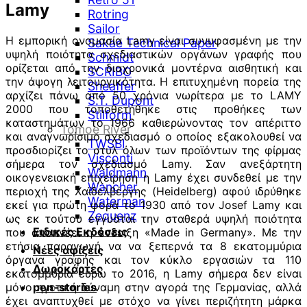
Lamy
Rotring
Sailor
Η εμπορική ονομασία Lamy είναι συνυφασμένη με την
Sakae Technical Paper
υψηλή ποιότητα σχεδιαστικών οργάνων γραφής που
Schmidt
ορίζεται από την διαχρονικά μοντέρνα αισθητική και
SCRIBO
την άψογη λειτουργικότητα. Η επιτυχημένη πορεία της
Sheaffer
αρχίζει πάνω από 50 χρόνια νωρίτερα με το LAMY
S.T. Dupont
2000 που τοποθετήθηκε στις προθήκες των
Stilform
καταστημάτων το 1966 καθιερώνοντας τον απέριττο
Tomoe River
και αναγνωρίσιμο σχεδιασμό ο οποίος εξακολουθεί να
TWSBI
προσδιορίζει το στυλ όλων των προϊόντων της φίρμας
Visconti
σήμερα τον σχεδιασμό Lamy. Σαν ανεξάρτητη
Waldmann
οικογενειακή επιχείρηση η Lamy έχει συνδεθεί με την
Wancher
περιοχή της Χαϊδελβέργης (Heidelberg) αφού ιδρύθηκε
Waterman
εκεί για πρώτη φορά το 1930 από τον Josef Lamy και
Zequenz
ως εκ τούτου εγγυάται την σταθερά υψηλή ποιότητα
Ειδικές Εκδόσεις
που αποπνέει η ένδειξη «Made in Germany». Με την
ετήσια παραγωγή να να ξεπερνά τα 8 εκατομμύρια
Νέες αφίξεις
όργανα γραφής και τον κύκλο εργασιών τα 110
Δωροκάρτες
εκατομμύρια ευρώ το 2016, η Lamy σήμερα δεν είναι
μόνο ηγετική δύναμη στην αγορά της Γερμανίας, αλλά
pen-stories
έχει αναπτυχθεί με στόχο να γίνει περιζήτητη μάρκα