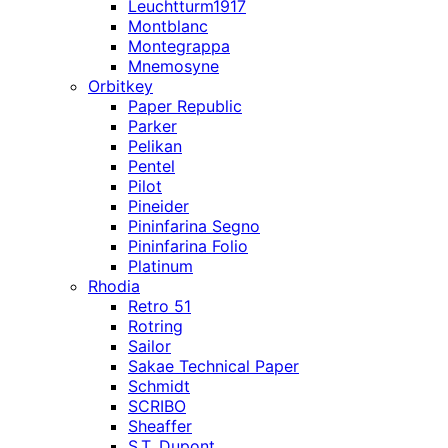
Leuchtturm1917
Montblanc
Montegrappa
Mnemosyne
Orbitkey
Paper Republic
Parker
Pelikan
Pentel
Pilot
Pineider
Pininfarina Segno
Pininfarina Folio
Platinum
Rhodia
Retro 51
Rotring
Sailor
Sakae Technical Paper
Schmidt
SCRIBO
Sheaffer
S.T. Dupont