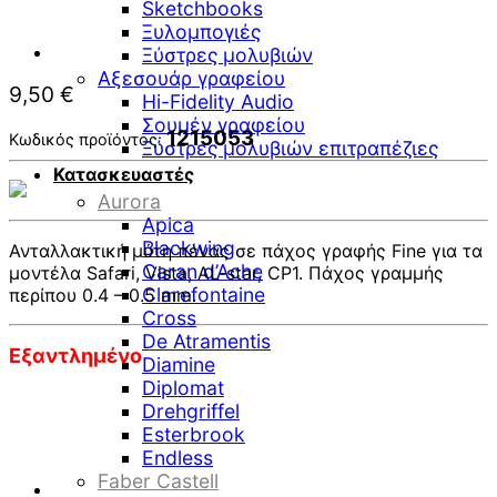
Sketchbooks
Ξυλομπογιές
Ξύστρες μολυβιών
Αξεσουάρ γραφείου
9,50
€
Hi-Fidelity Audio
Σουμέν γραφείου
1215053
Κωδικός προϊόντος:
Ξύστρες μολυβιών επιτραπέζιες
Κατασκευαστές
Aurora
Apica
Blackwing
Ανταλλακτική μύτη πένας σε πάχος γραφής Fine για τα
Caran d’Ache
μοντέλα Safari, Vista, AL-star, CP1. Πάχος γραμμής
Clarefontaine
περίπου 0.4 – 0.5 mm.
Cross
De Atramentis
Εξαντλημένο
Diamine
Diplomat
Drehgriffel
Esterbrook
Endless
Faber Castell