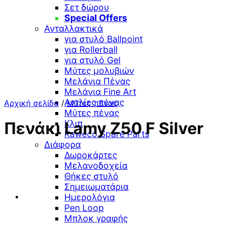
Σετ δώρου
Special Offers
Ανταλλακτικά
για στυλό Ballpoint
για Rollerball
για στυλό Gel
Μύτες μολυβιών
Μελάνια Πένας
Μελάνια Fine Art
Αντλίες πένας
Αρχική σελίδα
/
Μύτες πένας
Μύτες πένας
Κλιπ
Πενάκι Lamy Z50 F Silver
Kaweco Spare Parts
Διάφορα
Δωροκάρτες
Μελανοδοχεία
Θήκες στυλό
Σημειωματάρια
Ημερολόγια
Pen Loop
Μπλοκ γραφής