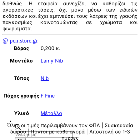
διεθνώς. Η εταιρεία συνεχίζει να καθορίζει τις
αγοραστικές τάσεις, όχι μόνο μέσω των ειδικών
εκδόσεων και έχει εμπνεύσει τους λάτρεις της γραφής
παγκοσμίως καινοτομώντας σε χρώματα και
φινιρίσματα.
@ pen.store.gr
Βάρος
0,200 κ.
Μοντέλο
Lamy Nib
Τύπος
Nib
Πάχος γραφής
F Fine
Υλικό
Μέταλλο
Όλες οι τιμές περιλαμβάνουν τον ΦΠΑ | Συσκευασία
δώρου | Πόντοι με κάθε αγορά | Αποστολή σε 1-3
Αναζήτηση
ημέρες