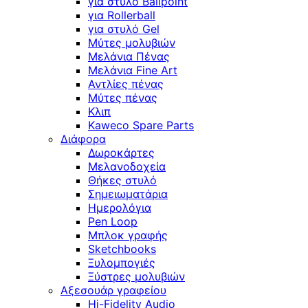
για στυλό Ballpoint
για Rollerball
για στυλό Gel
Μύτες μολυβιών
Μελάνια Πένας
Μελάνια Fine Art
Αντλίες πένας
Μύτες πένας
Κλιπ
Kaweco Spare Parts
Διάφορα
Δωροκάρτες
Μελανοδοχεία
Θήκες στυλό
Σημειωματάρια
Ημερολόγια
Pen Loop
Μπλοκ γραφής
Sketchbooks
Ξυλομπογιές
Ξύστρες μολυβιών
Αξεσουάρ γραφείου
Hi-Fidelity Audio