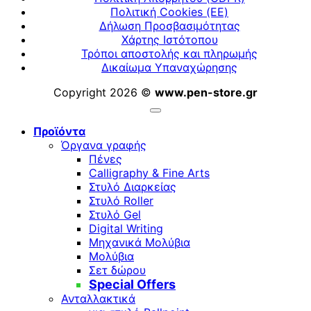
Πολιτική Cookies (ΕΕ)
Δήλωση Προσβασιμότητας
Χάρτης Ιστότοπου
Τρόποι αποστολής και πληρωμής
Δικαίωμα Υπαναχώρησης
Copyright 2026 ©
www.pen-store.gr
Προϊόντα
Όργανα γραφής
Πένες
Calligraphy & Fine Arts
Στυλό Διαρκείας
Στυλό Roller
Στυλό Gel
Digital Writing
Μηχανικά Μολύβια
Μολύβια
Σετ δώρου
Special Offers
Ανταλλακτικά