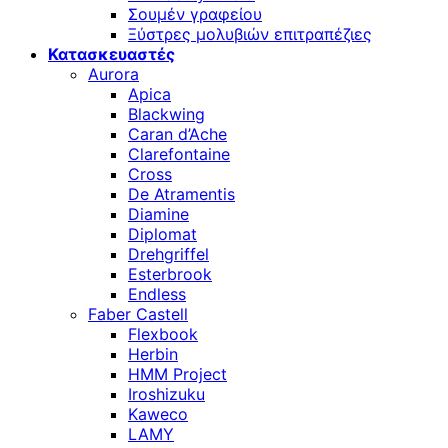
Σουμέν γραφείου
Ξύστρες μολυβιών επιτραπέζιες
Κατασκευαστές
Aurora
Apica
Blackwing
Caran d’Ache
Clarefontaine
Cross
De Atramentis
Diamine
Diplomat
Drehgriffel
Esterbrook
Endless
Faber Castell
Flexbook
Herbin
HMM Project
Iroshizuku
Kaweco
LAMY