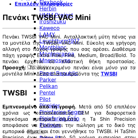
Flexbook
Επιπλέον πληροφορίες
Herbin
HMM Project
Πενάκι TWSBI VAC Mini
Iroshizuku
Kaweco
LAMY
Πενάκι TWSBI VAC Mini. Ανταλλακτική μύτη πένας για
Leuchtturm1917
τα μοντέλα της TWSBI, VAC Mini. Εύκολη και γρήγορη
Montblanc
αλλαγή στο πάχος γραφής που σας αρέσει. Διαθέσιμα
Montegrappa
πάχη γραφής Extra Fine, Fine, Medium, Broad/Bold. Το
Mnemosyne
πενάκι έρχεται σε πλαστική θήκη προστασίας.
Orbitkey
Προσοχή:
Το συγκεκριμένο πενάκι είναι μόνο για τα
Paper Republic
μοντέλα Mini.
Δείτε όλα τα προϊόντα της
TWSBI
Parker
Pelikan
TWSBI
Pentel
Pilot
Pineider
Εμπνευσμένο από τη γραφή.
Μετά από 50 επιπλέον
Pininfarina Segno
χρόνια ως κατασκευαστής OEM για διαφορετικά
Pininfarina Folio
παγκόσμια εμπορικά σήματα, η Ta Shin Precision
Platinum
αποφάσισε να ξεκινήσει την πώληση με το δικό της
εμπορικό σήμα και έτσι γεννήθηκε το TWSBI. Η TaShin
Rhodia
Precision έχει πάνω από 50 χρόνια εμπειρίας στην
Retro 51