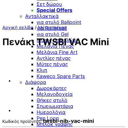
Σετ δώρου
Special Offers
Ανταλλακτικά
για στυλό Ballpoint
Αρχική σελίδα
/
Μύτες πένας
για Rollerball
για στυλό Gel
Πενάκι TWSBI VAC Mini
Μύτες μολυβιών
Μελάνια Πένας
Μελάνια Fine Art
Αντλίες πένας
Μύτες πένας
Κλιπ
Kaweco Spare Parts
Διάφορα
Δωροκάρτες
Μελανοδοχεία
Θήκες στυλό
Σημειωματάρια
Ημερολόγια
Pen Loop
twsbi-nib-vac-mini
Κωδικός προϊόντος:
Μπλοκ γραφής