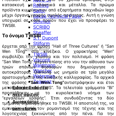
κατασκευή με πλαστικά και μέταλλα. Τα πρώιμα
Rotring
προϊόντα κυμαίνονταν από εξαρτήματα παιχνιδιών lego
Sailor
μέχρι όργανα γραφής υψηλής ποιότητας. Αυτή η γνώση
Sakae Technical Paper
υποχωρεί σε κάθε προϊόν που έχει να προσφέρει το
Schmidt
TWSBI.
SCRIBO
Sheaffer
Το όνομα TWSBI
S.T. Dupont
Stilform
έρχεται από την φράση “Hall of Three Cultures” ή “San
Tomoe River
Wen Tong” στα κινέζικα. Ο χαρακτήρας “Wen”
TWSBI
συμβολίζει την γλώσσα και τον πολιτισμό. Η φράση
Visconti
“San Wen Tong” φέρνει επίσης στο νου την αίθουσα των
Waldmann
τριών σπάνιων θησαυρών που δημιούργησε ο
Wancher
αυτοκράτορας Qianlong ως μνημείο σε τρία μεγάλα
Waterman
αριστουργήματα της κινεζικής καλλιγραφίας. Τα αρχικά
Zequenz
της φράσης
“San Wen Tong”
αντιστράφηκαν και έτσι
μετατράπηκαν σε “TWS”. Τα τελευταία γράμματα “Bi”
Ειδικές Εκδόσεις
προστέθηκαν με το κυριολεκτικό νόημα των
Νέες αφίξεις
“εργαλείων γραφής”. Έτσι συνδυάζοντας τα δύο
Δωροκάρτες
τμήματα, δημιουργήθηκε το TWSBI. Η αποστολή της, να
εμπνεύσει ξανά τον ρομαντισμό της τέχνης και της
pen-stories
λογοτεχνίας ξεκινώντας από την πένα. Για την