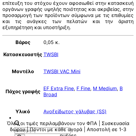
επίτευξη του στόχου έχουν αφοσιωθεί στην κατασκευή
οργάνων γραφής υψηλής ποιότητας και ακριβείας, στην
προσαρμογή των προϊόντων σύμφωνα με τις επιθυμίες
και τις ανάγκες των πελατών και την άριστη
εξυπηρέτηση και υποστήριξη.
Βάρος
0,05 κ.
Κατασκευαστής
TWSBI
Μοντέλο
TWSBI VAC Mini
EF Extra Fine
,
F Fine
,
M Medium
,
B
Πάχος γραφής
Broad
Υλικό
Ανοξείδωτος χάλυβας (SS)
Όλες οι τιμές περιλαμβάνουν τον ΦΠΑ | Συσκευασία
δώρου | Πόντοι με κάθε αγορά | Αποστολή σε 1-3
Αναζήτηση
ημέρες