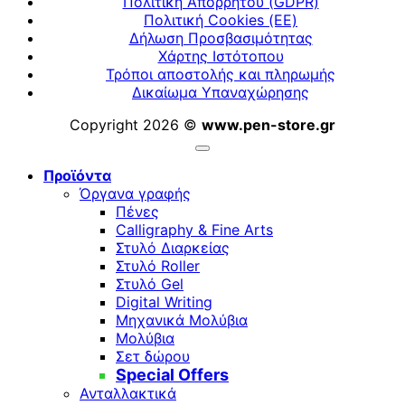
Πολιτική Απορρήτου (GDPR)
Πολιτική Cookies (ΕΕ)
Δήλωση Προσβασιμότητας
Χάρτης Ιστότοπου
Τρόποι αποστολής και πληρωμής
Δικαίωμα Υπαναχώρησης
Copyright 2026 ©
www.pen-store.gr
Προϊόντα
Όργανα γραφής
Πένες
Calligraphy & Fine Arts
Στυλό Διαρκείας
Στυλό Roller
Στυλό Gel
Digital Writing
Μηχανικά Μολύβια
Μολύβια
Σετ δώρου
Special Offers
Ανταλλακτικά