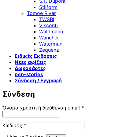
S.T. Dupont
Stilform
Tomoe River
TWSBI
Visconti
Waldmann
Wancher
Waterman
Zequenz
Ειδικές Εκδόσεις
Νέες αφίξεις
Δωροκάρτες
pen-stories
Σύνδεση / Εγγραφή
Σύνδεση
Απαιτείται
Όνομα χρήστη ή διεύθυνση email
*
Απαιτείται
Κωδικός
*
Να με θυμάσαι