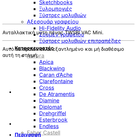
Sketchbooks
Ξυλομπογιές
Ξύστρες μολυβιών
Αξεσουάρ γραφείου
Hi-Fidelity Audio
Ανταλλακτική μύτη πένας TWSBI VAC Mini.
Σουμέν γραφείου
Ξύστρες μολυβιών επιτραπέζιες
Κατασκευαστές
Αυτό το προϊόν είναι εξαντλημένο και μή διαθέσιμο
αυτή τη στιγμή.
Aurora
Apica
Blackwing
Caran d’Ache
Clarefontaine
Cross
De Atramentis
Diamine
Diplomat
Drehgriffel
Esterbrook
Endless
Faber Castell
Περιγραφή