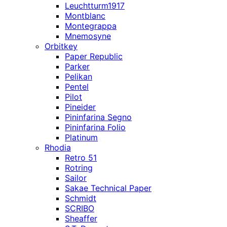
Leuchtturm1917
Montblanc
Montegrappa
Mnemosyne
Orbitkey
Paper Republic
Parker
Pelikan
Pentel
Pilot
Pineider
Pininfarina Segno
Pininfarina Folio
Platinum
Rhodia
Retro 51
Rotring
Sailor
Sakae Technical Paper
Schmidt
SCRIBO
Sheaffer