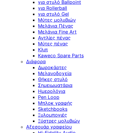
για στυλό Ballpoint
για Rollerball
για στυλό Gel
Μύτες μολυβιών
Μελάνια Πένας
Μελάνια Fine Art
Αντλίες πένας
Μύτες πένας
Κλιπ
Kaweco Spare Parts
Διάφορα
Δωροκάρτες
Μελανοδοχεία
Θήκες στυλό
Σημειωματάρια
Ημερολόγια
Pen Loop
Μπλοκ γραφής
Sketchbooks
Ξυλομπογιές
Ξύστρες μολυβιών
Αξεσουάρ γραφείου
Hi-Fidelity Audio