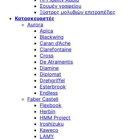
Σουμέν γραφείου
Ξύστρες μολυβιών επιτραπέζιες
Κατασκευαστές
Aurora
Apica
Blackwing
Caran d’Ache
Clarefontaine
Cross
De Atramentis
Diamine
Diplomat
Drehgriffel
Esterbrook
Endless
Faber Castell
Flexbook
Herbin
HMM Project
Iroshizuku
Kaweco
LAMY