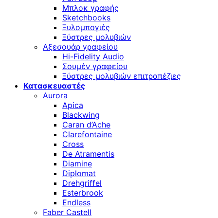
Μπλοκ γραφής
Sketchbooks
Ξυλομπογιές
Ξύστρες μολυβιών
Αξεσουάρ γραφείου
Hi-Fidelity Audio
Σουμέν γραφείου
Ξύστρες μολυβιών επιτραπέζιες
Κατασκευαστές
Aurora
Apica
Blackwing
Caran d’Ache
Clarefontaine
Cross
De Atramentis
Diamine
Diplomat
Drehgriffel
Esterbrook
Endless
Faber Castell