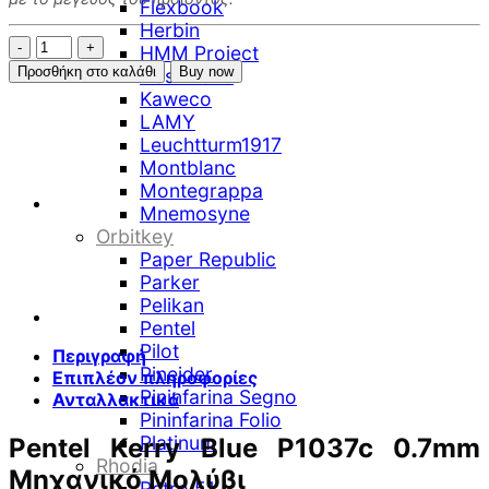
Flexbook
Herbin
Pentel
HMM Project
Kerry
Προσθήκη στο καλάθι
Buy now
Iroshizuku
Blue
Kaweco
P1037c
LAMY
0.7mm
Leuchtturm1917
Μηχανικό
Montblanc
Μολύβι
Montegrappa
ποσότητα
Mnemosyne
Orbitkey
Paper Republic
Parker
Pelikan
Pentel
Pilot
Περιγραφή
Pineider
Επιπλέον πληροφορίες
Pininfarina Segno
Ανταλλακτικά
Pininfarina Folio
Platinum
Pentel Kerry Blue P1037c 0.7mm
Rhodia
Μηχανικό Μολύβι
Retro 51