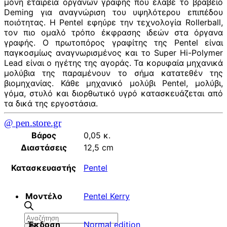
μόνη εταιρεία οργάνων γραφής που έλαβε το βραβείο
Deming για αναγνώριση του υψηλότερου επιπέδου
ποιότητας. Η Pentel εφηύρε την τεχνολογία Rollerball,
τον πιο ομαλό τρόπο έκφρασης ιδεών στα όργανα
γραφής. Ο πρωτοπόρος γραφίτης της Pentel είναι
παγκοσμίως αναγνωρισμένος και το Super Hi-Polymer
Lead είναι ο ηγέτης της αγοράς. Τα κορυφαία μηχανικά
μολύβια της παραμένουν το σήμα κατατεθέν της
βιομηχανίας. Κάθε μηχανικό μολύβι Pentel, μολύβι,
γόμα, στυλό και διορθωτικό υγρό κατασκευάζεται από
τα δικά της εργοστάσια.
@ pen.store.gr
Βάρος
0,05 κ.
Διαστάσεις
12,5 cm
Κατασκευαστής
Pentel
Μοντέλο
Pentel Kerry
Αναζήτηση
Έκδοση
Normal edition