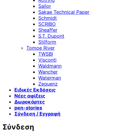
Sailor
Sakae Technical Paper
Schmidt
SCRIBO
Sheaffer
S.T. Dupont
Stilform
Tomoe River
TWSBI
Visconti
Waldmann
Wancher
Waterman
Zequenz
Ειδικές Εκδόσεις
Νέες αφίξεις
Δωροκάρτες
pen-stories
Σύνδεση / Εγγραφή
Σύνδεση