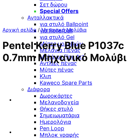
Σετ δώρου
Special Offers
Ανταλλακτικά
για στυλό Ballpoint
Αρχική σελίδα
/
Μηχανικά Μολύβια
για Rollerball
για στυλό Gel
Pentel Kerry Blue P1037c
Μύτες μολυβιών
Μελάνια Πένας
0.7mm Μηχανικό Μολύβι
Μελάνια Fine Art
Αντλίες πένας
Μύτες πένας
Κλιπ
Kaweco Spare Parts
Διάφορα
Δωροκάρτες
Μελανοδοχεία
Θήκες στυλό
Σημειωματάρια
Ημερολόγια
Pen Loop
Μπλοκ γραφής