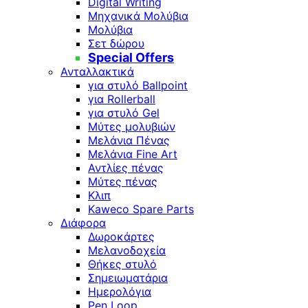
Digital Writing
Μηχανικά Μολύβια
Μολύβια
Σετ δώρου
Special Offers
Ανταλλακτικά
για στυλό Ballpoint
για Rollerball
για στυλό Gel
Μύτες μολυβιών
Μελάνια Πένας
Μελάνια Fine Art
Αντλίες πένας
Μύτες πένας
Κλιπ
Kaweco Spare Parts
Διάφορα
Δωροκάρτες
Μελανοδοχεία
Θήκες στυλό
Σημειωματάρια
Ημερολόγια
Pen Loop