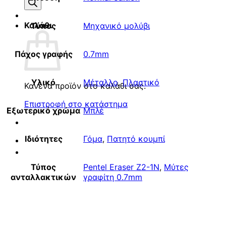
προϊόντων
Καλάθι
Τύπος
Μηχανικό μολύβι
Πάχος γραφής
0.7mm
Υλικό
Μέταλλο
,
Πλαστικό
Κανένα προϊόν στο καλάθι σας.
Επιστροφή στο κατάστημα
Εξωτερικό χρώμα
Μπλέ
Ιδιότητες
Γόμα
,
Πατητό κουμπί
Τύπος
Pentel Eraser Z2-1N
,
Μύτες
ανταλλακτικών
γραφίτη 0.7mm