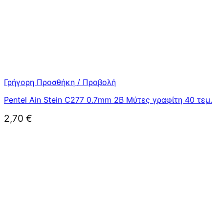
Γρήγορη Προσθήκη / Προβολή
Pentel Ain Stein C277 0.7mm 2B Μύτες γραφίτη 40 τεμ.
2,70
€