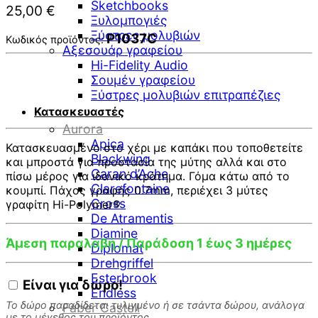
Sketchbooks
25,00
€
Ξυλομπογιές
Ξύστρες μολυβιών
P1037C
Κωδικός προϊόντος:
Αξεσουάρ γραφείου
Hi-Fidelity Audio
Σουμέν γραφείου
Ξύστρες μολυβιών επιτραπέζιες
Κατασκευαστές
Aurora
Apica
Κατασκευασμένο στο χέρι με καπάκι που τοποθετείτε
Blackwing
και μπροστά για προστασία της μύτης αλλά και στο
Caran d’Ache
πίσω μέρος για ιδανικό κράτημα. Γόμα κάτω από το
Clarefontaine
κουμπί. Πάχος γραφής 0.7mm, περιέχει 3 μύτες
Cross
γραφίτη Hi-Polymer®
De Atramentis
Diamine
Άμεση παραλαβή / Παράδοση 1 έως 3 ημέρες
Diplomat
Drehgriffel
Esterbrook
Είναι για
δώρο!
Endless
Το δώρο παραδίδεται τυλιγμένο ή σε τσάντα δώρου, ανάλογα
Faber Castell
με το μέγεθος του προϊόντος.