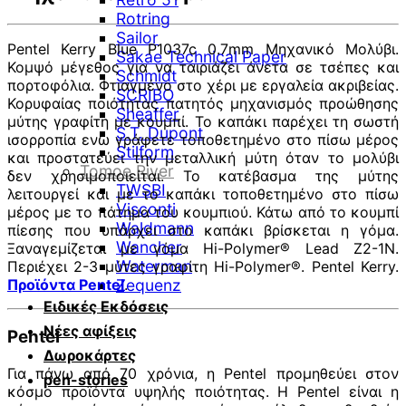
Rotring
Sailor
Pentel Kerry Blue P1037c 0.7mm Μηχανικό Μολύβι.
Sakae Technical Paper
Κομψό μέγεθος για να ταιριάζει άνετα σε τσέπες και
Schmidt
πορτοφόλια. Φτιαγμένο στο χέρι με εργαλεία ακριβείας.
SCRIBO
Κορυφαίας ποιότητας πατητός μηχανισμός προώθησης
Sheaffer
μύτης γραφίτη με κουμπί. Το καπάκι παρέχει τη σωστή
S.T. Dupont
ισορροπία ενώ γράφετε τοποθετημένο στο πίσω μέρος
Stilform
και προστατεύει την μεταλλική μύτη όταν το μολύβι
Tomoe River
δεν χρησιμοποιείται. Το κατέβασμα της μύτης
TWSBI
λειτουργεί και με το καπάκι τοποθετημένο στο πίσω
Visconti
μέρος με το πάτημα του κουμπιού. Κάτω από το κουμπί
Waldmann
πίεσης που υπάρχει στο καπάκι βρίσκεται η γόμα.
Wancher
Ξαναγεμίζεται με γόμα Hi-Polymer® Lead Z2-1N.
Waterman
Περιέχει 2-3 μύτες γραφίτη Hi-Polymer®. Pentel Kerry.
Προϊόντα Pentel
.
Zequenz
Ειδικές Εκδόσεις
Νέες αφίξεις
Pentel
Δωροκάρτες
Για πάνω από 70 χρόνια, η Pentel προμηθεύει στον
pen-stories
κόσμο προϊόντα υψηλής ποιότητας. Η Pentel είναι η