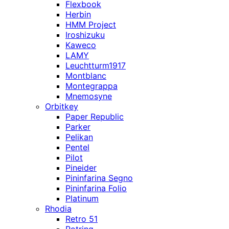
Flexbook
Herbin
HMM Project
Iroshizuku
Kaweco
LAMY
Leuchtturm1917
Montblanc
Montegrappa
Mnemosyne
Orbitkey
Paper Republic
Parker
Pelikan
Pentel
Pilot
Pineider
Pininfarina Segno
Pininfarina Folio
Platinum
Rhodia
Retro 51
Rotring