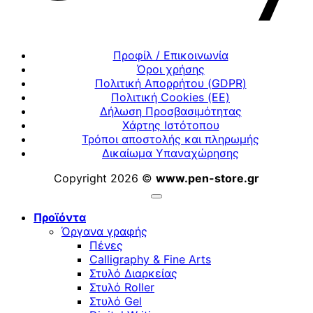
Προφίλ / Επικοινωνία
Όροι χρήσης
Πολιτική Απορρήτου (GDPR)
Πολιτική Cookies (ΕΕ)
Δήλωση Προσβασιμότητας
Χάρτης Ιστότοπου
Τρόποι αποστολής και πληρωμής
Δικαίωμα Υπαναχώρησης
Copyright 2026 ©
www.pen-store.gr
Προϊόντα
Όργανα γραφής
Πένες
Calligraphy & Fine Arts
Στυλό Διαρκείας
Στυλό Roller
Στυλό Gel