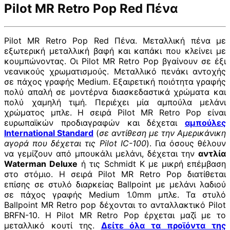
Pilot MR Retro Pop Red Πένα
Pilot MR Retro Pop Red Πένα. Μεταλλική πένα με
εξωτερική μεταλλική βαφή και καπάκι που κλείνει με
κουμπώνοντας. Οι Pilot MR Retro Pop βγαίνουν σε έξι
νεανικούς χρωματισμούς. Μεταλλικό πενάκι αντοχής
σε πάχος γραφής Medium. Εξαιρετική ποιότητα γραφής
πολύ απαλή σε μοντέρνα διασκεδαστικά χρώματα και
πολύ χαμηλή τιμή. Περιέχει μία αμπούλα μελάνι
χρώματος μπλε. Η σειρά Pilot MR Retro Pop είναι
ευρωπαϊκών προδιαγραφών και δέχεται
αμπούλες
International Standard
(
σε αντίθεση με την Αμερικάνικη
αγορά που δέχεται τις Pilot IC-100
). Για όσους θέλουν
να γεμίζουν από μπουκάλι μελάνι, δέχεται την
αντλία
Waterman Deluxe
ή τις Schmidt K με μικρή επέμβαση
στο στόμιο. Η σειρά Pilot MR Retro Pop διατίθεται
επίσης σε στυλό διαρκείας Ballpoint με μελάνι λαδιού
σε πάχος γραφής Medium 1.0mm μπλε. Τα στυλό
Ballpoint MR Retro pop δέχονται το ανταλλακτικό Pilot
BRFN-10. Η Pilot MR Retro Pop έρχεται μαζί με το
μεταλλικό κουτί της.
Δείτε όλα τα προϊόντα της