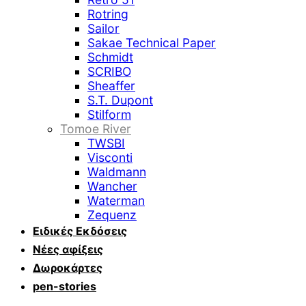
Rotring
Sailor
Sakae Technical Paper
Schmidt
SCRIBO
Sheaffer
S.T. Dupont
Stilform
Tomoe River
TWSBI
Visconti
Waldmann
Wancher
Waterman
Zequenz
Ειδικές Εκδόσεις
Νέες αφίξεις
Δωροκάρτες
pen-stories