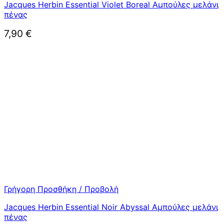
Jacques Herbin Essential Violet Boreal Αμπούλες μελάνι
πένας
7,90
€
Γρήγορη Προσθήκη / Προβολή
Jacques Herbin Essential Noir Abyssal Αμπούλες μελάνι
πένας