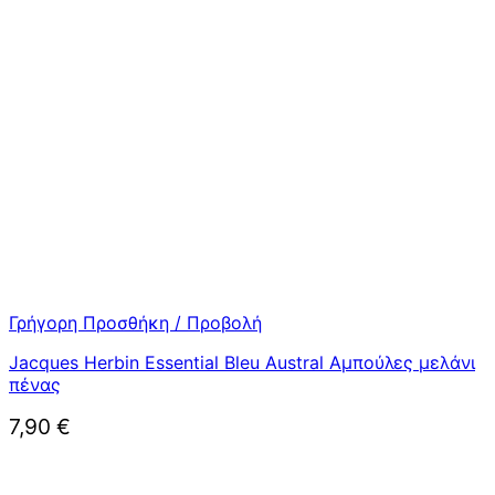
Γρήγορη Προσθήκη / Προβολή
Jacques Herbin Essential Bleu Austral Αμπούλες μελάνι
πένας
7,90
€