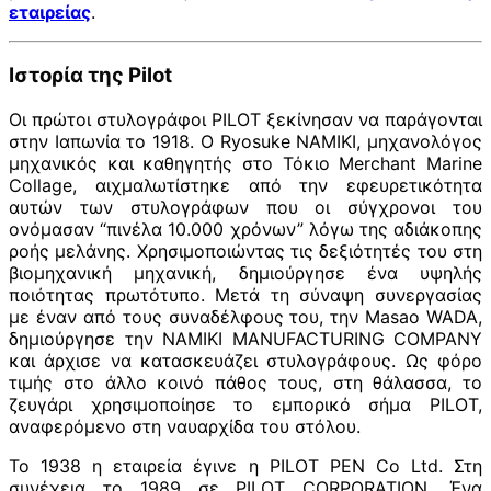
εταιρείας
.
Ιστορία της Pilot
Οι πρώτοι στυλογράφοι PILOT ξεκίνησαν να παράγονται
στην Ιαπωνία το 1918. Ο Ryosuke NAMIKI, μηχανολόγος
μηχανικός και καθηγητής στο Τόκιο Merchant Marine
Collage, αιχμαλωτίστηκε από την εφευρετικότητα
αυτών των στυλογράφων που οι σύγχρονοι του
ονόμασαν “πινέλα 10.000 χρόνων” λόγω της αδιάκοπης
ροής μελάνης. Χρησιμοποιώντας τις δεξιότητές του στη
βιομηχανική μηχανική, δημιούργησε ένα υψηλής
ποιότητας πρωτότυπο. Μετά τη σύναψη συνεργασίας
με έναν από τους συναδέλφους του, την Masao WADA,
δημιούργησε την NAMIKI MANUFACTURING COMPANY
και άρχισε να κατασκευάζει στυλογράφους. Ως φόρο
τιμής στο άλλο κοινό πάθος τους, στη θάλασσα, το
ζευγάρι χρησιμοποίησε το εμπορικό σήμα PILOT,
αναφερόμενο στη ναυαρχίδα του στόλου.
Το 1938 η εταιρεία έγινε η PILOT PEN Co Ltd. Στη
συνέχεια το 1989 σε PILOT CORPORATION. Ένα