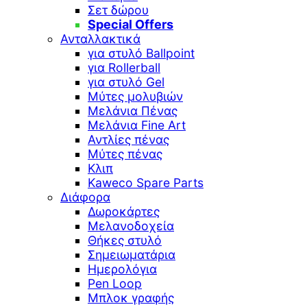
Σετ δώρου
Special Offers
Ανταλλακτικά
για στυλό Ballpoint
για Rollerball
για στυλό Gel
Μύτες μολυβιών
Μελάνια Πένας
Μελάνια Fine Art
Αντλίες πένας
Μύτες πένας
Κλιπ
Kaweco Spare Parts
Διάφορα
Δωροκάρτες
Μελανοδοχεία
Θήκες στυλό
Σημειωματάρια
Ημερολόγια
Pen Loop
Μπλοκ γραφής