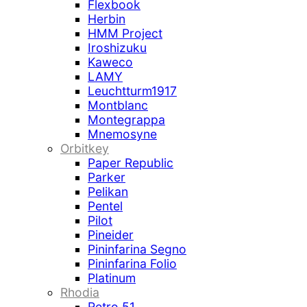
Flexbook
Herbin
HMM Project
Iroshizuku
Kaweco
LAMY
Leuchtturm1917
Montblanc
Montegrappa
Mnemosyne
Orbitkey
Paper Republic
Parker
Pelikan
Pentel
Pilot
Pineider
Pininfarina Segno
Pininfarina Folio
Platinum
Rhodia
Retro 51