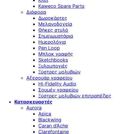
Κλιπ
Kaweco Spare Parts
Διάφορα
Δωροκάρτες
Μελανοδοχεία
Θήκες στυλό
Σημειωματάρια
Ημερολόγια
Pen Loop
Μπλοκ γραφής
Sketchbooks
Ξυλομπογιές
Ξύστρες μολυβιών
Αξεσουάρ γραφείου
Hi-Fidelity Audio
Σουμέν γραφείου
Ξύστρες μολυβιών επιτραπέζιες
Κατασκευαστές
Aurora
Apica
Blackwing
Caran d’Ache
Clarefontaine