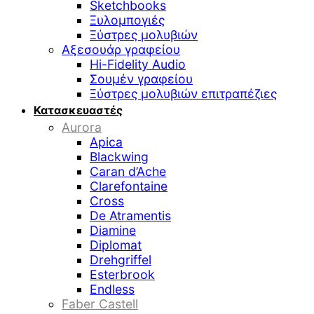
Sketchbooks
Ξυλομπογιές
Ξύστρες μολυβιών
Αξεσουάρ γραφείου
Hi-Fidelity Audio
Σουμέν γραφείου
Ξύστρες μολυβιών επιτραπέζιες
Κατασκευαστές
Aurora
Apica
Blackwing
Caran d’Ache
Clarefontaine
Cross
De Atramentis
Diamine
Diplomat
Drehgriffel
Esterbrook
Endless
Faber Castell