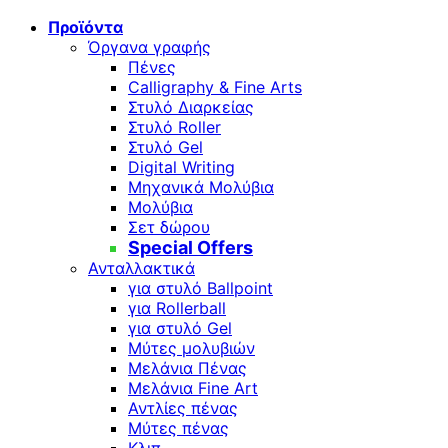
Προϊόντα
Όργανα γραφής
Πένες
Calligraphy & Fine Arts
Στυλό Διαρκείας
Στυλό Roller
Στυλό Gel
Digital Writing
Μηχανικά Μολύβια
Μολύβια
Σετ δώρου
Special Offers
Ανταλλακτικά
για στυλό Ballpoint
για Rollerball
για στυλό Gel
Μύτες μολυβιών
Μελάνια Πένας
Μελάνια Fine Art
Αντλίες πένας
Μύτες πένας