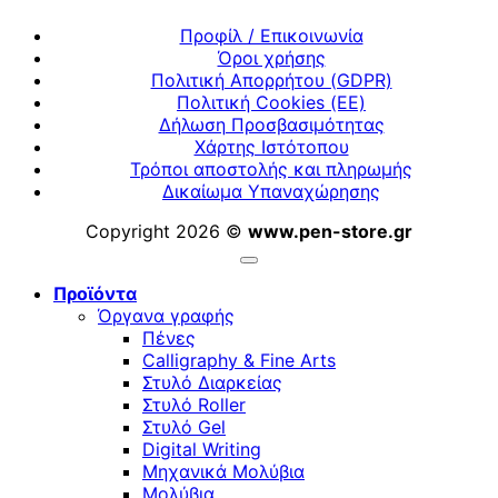
Προφίλ / Επικοινωνία
Όροι χρήσης
Πολιτική Απορρήτου (GDPR)
Πολιτική Cookies (ΕΕ)
Δήλωση Προσβασιμότητας
Χάρτης Ιστότοπου
Τρόποι αποστολής και πληρωμής
Δικαίωμα Υπαναχώρησης
Copyright 2026 ©
www.pen-store.gr
Προϊόντα
Όργανα γραφής
Πένες
Calligraphy & Fine Arts
Στυλό Διαρκείας
Στυλό Roller
Στυλό Gel
Digital Writing
Μηχανικά Μολύβια
Μολύβια