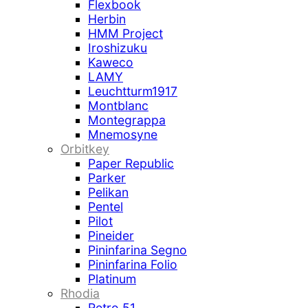
Flexbook
Herbin
HMM Project
Iroshizuku
Kaweco
LAMY
Leuchtturm1917
Montblanc
Montegrappa
Mnemosyne
Orbitkey
Paper Republic
Parker
Pelikan
Pentel
Pilot
Pineider
Pininfarina Segno
Pininfarina Folio
Platinum
Rhodia
Retro 51