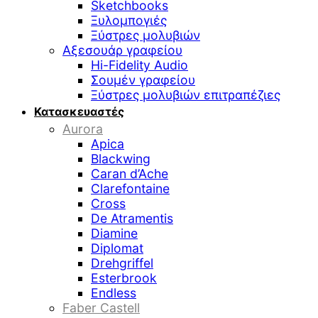
Sketchbooks
Ξυλομπογιές
Ξύστρες μολυβιών
Αξεσουάρ γραφείου
Hi-Fidelity Audio
Σουμέν γραφείου
Ξύστρες μολυβιών επιτραπέζιες
Κατασκευαστές
Aurora
Apica
Blackwing
Caran d’Ache
Clarefontaine
Cross
De Atramentis
Diamine
Diplomat
Drehgriffel
Esterbrook
Endless
Faber Castell