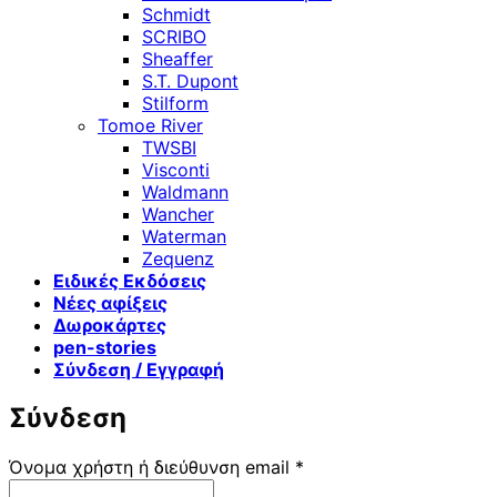
Schmidt
SCRIBO
Sheaffer
S.T. Dupont
Stilform
Tomoe River
TWSBI
Visconti
Waldmann
Wancher
Waterman
Zequenz
Ειδικές Εκδόσεις
Νέες αφίξεις
Δωροκάρτες
pen-stories
Σύνδεση / Εγγραφή
Σύνδεση
Απαιτείται
Όνομα χρήστη ή διεύθυνση email
*