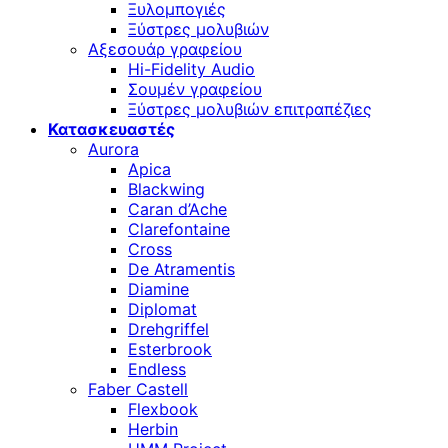
Ξυλομπογιές
Ξύστρες μολυβιών
Αξεσουάρ γραφείου
Hi-Fidelity Audio
Σουμέν γραφείου
Ξύστρες μολυβιών επιτραπέζιες
Κατασκευαστές
Aurora
Apica
Blackwing
Caran d’Ache
Clarefontaine
Cross
De Atramentis
Diamine
Diplomat
Drehgriffel
Esterbrook
Endless
Faber Castell
Flexbook
Herbin