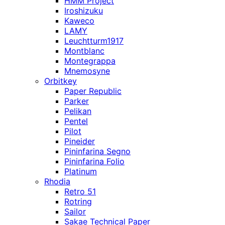
HMM Project
Iroshizuku
Kaweco
LAMY
Leuchtturm1917
Montblanc
Montegrappa
Mnemosyne
Orbitkey
Paper Republic
Parker
Pelikan
Pentel
Pilot
Pineider
Pininfarina Segno
Pininfarina Folio
Platinum
Rhodia
Retro 51
Rotring
Sailor
Sakae Technical Paper