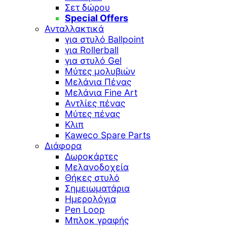
Σετ δώρου
Special Offers
Ανταλλακτικά
για στυλό Ballpoint
για Rollerball
για στυλό Gel
Μύτες μολυβιών
Μελάνια Πένας
Μελάνια Fine Art
Αντλίες πένας
Μύτες πένας
Κλιπ
Kaweco Spare Parts
Διάφορα
Δωροκάρτες
Μελανοδοχεία
Θήκες στυλό
Σημειωματάρια
Ημερολόγια
Pen Loop
Μπλοκ γραφής