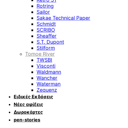
Rotring
Sailor
Sakae Technical Paper
Schmidt
SCRIBO
Sheaffer
S.T. Dupont
Stilform
Tomoe River
TWSBI
Visconti
Waldmann
Wancher
Waterman
Zequenz
Ειδικές Εκδόσεις
Νέες αφίξεις
Δωροκάρτες
pen-stories