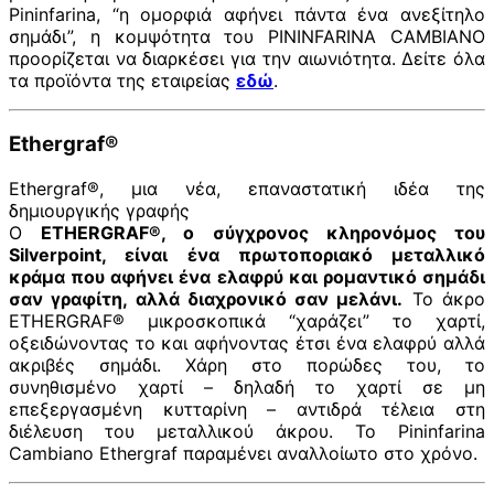
Pininfarina, “η ομορφιά αφήνει πάντα ένα ανεξίτηλο
σημάδι”, η κομψότητα του PININFARINA CAMBIANO
προορίζεται να διαρκέσει για την αιωνιότητα. Δείτε όλα
τα προϊόντα της εταιρείας
εδώ
.
Ethergraf®
Ethergraf®, μια νέα, επαναστατική ιδέα της
δημιουργικής γραφής
Ο
ETHERGRAF®, ο σύγχρονος κληρονόμος του
Silverpoint, είναι ένα πρωτοποριακό μεταλλικό
κράμα που αφήνει ένα ελαφρύ και ρομαντικό σημάδι
σαν γραφίτη, αλλά διαχρονικό σαν μελάνι.
Το άκρο
ETHERGRAF® μικροσκοπικά “χαράζει” το χαρτί,
οξειδώνοντας το και αφήνοντας έτσι ένα ελαφρύ αλλά
ακριβές σημάδι. Χάρη στο πορώδες του, το
συνηθισμένο χαρτί – δηλαδή το χαρτί σε μη
επεξεργασμένη κυτταρίνη – αντιδρά τέλεια στη
διέλευση του μεταλλικού άκρου. Το Pininfarina
Cambiano Ethergraf παραμένει αναλλοίωτο στο χρόνο.