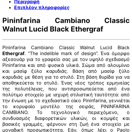
Περιγραφή
Επιπλέον πληροφορίες
Pininfarina Cambiano Classic
Walnut Lucid Black Ethergraf
Pininfarina Cambiano Classic Walnut Lucid Black
Ethergraf
. “The indelible mark of design”. Ένα όμορφο
αξεσουάρ για το γραφείο σας με τον υψηλό σχεδιασμό
Pininfarina και από φυσικά υλικά. Σώμα από αλουμίνιο
και μασίφ ξύλο καρυδιάς. Βάση από μασίφ ξύλο
καρυδιάς με θέση για το στυλό. Στη βάση θυρίδα για να
αποθηκεύεται το στυλό. Ένας νέος τρόπος ερμηνείας
της πολυτέλειας, που αντιπροσωπεύεται από ένα
πολύτιμο στοιχείο με ισχυρή στιλιστική ταυτότητα: από
την ένωση με το σχεδιαστικό οίκο Pininfarina, γεννιέται
το κορυφαίο μοντέλο της σειράς, PININFARINA
CAMBIANO. Το τεχνολογικό περιεχόμενο, ο
συνδυασμός διαφορετικών υλικών, οι κομψές και
βασικές γραμμές, φέρνουν στη ζωή ένα στοιχείο με
μοναδική προσωπικότητα. Εάν, όπως λέει ο Paolo