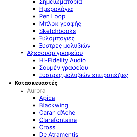
Σημειωματάρια
Ημερολόγια
Pen Loop
Μπλοκ γραφής
Sketchbooks
Ξυλομπογιές
Ξύστρες μολυβιών
Αξεσουάρ γραφείου
Hi-Fidelity Audio
Σουμέν γραφείου
Ξύστρες μολυβιών επιτραπέζιες
Κατασκευαστές
Aurora
Apica
Blackwing
Caran d’Ache
Clarefontaine
Cross
De Atramentis