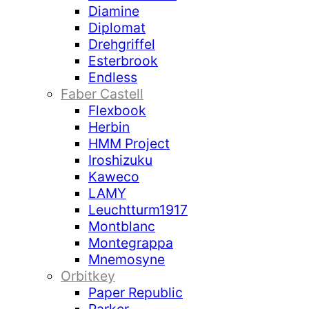
Diamine
Diplomat
Drehgriffel
Esterbrook
Endless
Faber Castell
Flexbook
Herbin
HMM Project
Iroshizuku
Kaweco
LAMY
Leuchtturm1917
Montblanc
Montegrappa
Mnemosyne
Orbitkey
Paper Republic