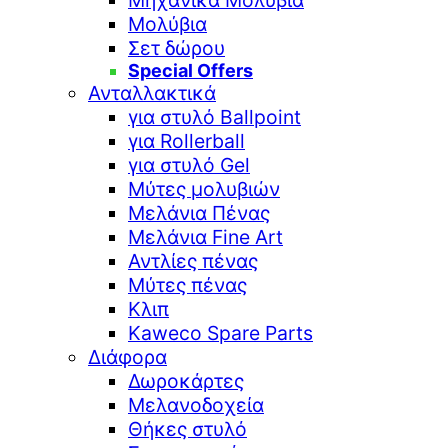
Μηχανικά Μολύβια
Μολύβια
Σετ δώρου
Special Offers
Ανταλλακτικά
για στυλό Ballpoint
για Rollerball
για στυλό Gel
Μύτες μολυβιών
Μελάνια Πένας
Μελάνια Fine Art
Αντλίες πένας
Μύτες πένας
Κλιπ
Kaweco Spare Parts
Διάφορα
Δωροκάρτες
Μελανοδοχεία
Θήκες στυλό