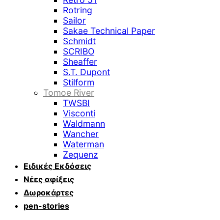
Rotring
Sailor
Sakae Technical Paper
Schmidt
SCRIBO
Sheaffer
S.T. Dupont
Stilform
Tomoe River
TWSBI
Visconti
Waldmann
Wancher
Waterman
Zequenz
Ειδικές Εκδόσεις
Νέες αφίξεις
Δωροκάρτες
pen-stories