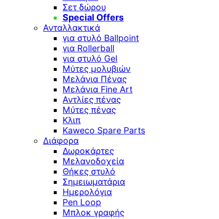
Σετ δώρου
Special Offers
Ανταλλακτικά
για στυλό Ballpoint
για Rollerball
για στυλό Gel
Μύτες μολυβιών
Μελάνια Πένας
Μελάνια Fine Art
Αντλίες πένας
Μύτες πένας
Κλιπ
Kaweco Spare Parts
Διάφορα
Δωροκάρτες
Μελανοδοχεία
Θήκες στυλό
Σημειωματάρια
Ημερολόγια
Pen Loop
Μπλοκ γραφής