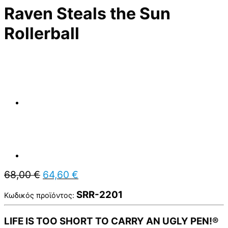
Raven Steals the Sun
Rollerball
Original
Η
68,00
€
64,60
€
price
τρέχουσα
was:
τιμή
SRR-2201
Κωδικός προϊόντος:
68,00 €.
είναι:
64,60 €.
LIFE IS TOO SHORT TO CARRY AN UGLY PEN!®