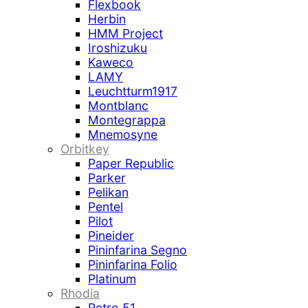
Flexbook
Herbin
HMM Project
Iroshizuku
Kaweco
LAMY
Leuchtturm1917
Montblanc
Montegrappa
Mnemosyne
Orbitkey
Paper Republic
Parker
Pelikan
Pentel
Pilot
Pineider
Pininfarina Segno
Pininfarina Folio
Platinum
Rhodia
Retro 51