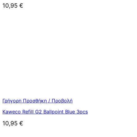
10,95
€
Γρήγορη Προσθήκη / Προβολή
Kaweco Refill G2 Ballpoint Blue 3pcs
10,95
€