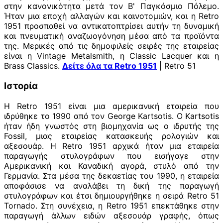
στην κανονικότητα μετά τον Β' Παγκόσμιο Πόλεμο.
Ήταν μια εποχή αλλαγών και καινοτομιών, και η Retro
1951 προσπαθεί να αντικατοπτρίσει αυτήν τη δυναμική
και πνευματική αναζωογόνηση μέσα από τα προϊόντα
της. Μερικές από τις δημοφιλείς σειρές της εταιρείας
είναι η Vintage Metalsmith, η Classic Lacquer και η
Brass Classics.
Δείτε όλα τα Retro 1951
| Retro 51
Ιστορία
Η Retro 1951 είναι μια αμερικανική εταιρεία που
ιδρύθηκε το 1990 από τον George Kartsotis. Ο Kartsotis
ήταν ήδη γνωστός στη βιομηχανία ως ο ιδρυτής της
Fossil, μιας εταιρείας κατασκευής ρολογιών και
αξεσουάρ. Η Retro 1951 αρχικά ήταν μια εταιρεία
παραγωγής στυλογράφων που εισήγαγε στην
Αμερικανική και Καναδική αγορά, στυλό από την
Γερμανία. Στα μέσα της δεκαετίας του 1990, η εταιρεία
αποφάσισε να αναλάβει τη δική της παραγωγή
στυλογράφων και έτσι δημιουργήθηκε η σειρά Retro 51
Tornado. Στη συνέχεια, η Retro 1951 επεκτάθηκε στην
παραγωγή άλλων ειδών αξεσουάρ γραφής, όπως