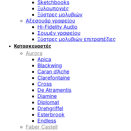
Sketchbooks
Ξυλομπογιές
Ξύστρες μολυβιών
Αξεσουάρ γραφείου
Hi-Fidelity Audio
Σουμέν γραφείου
Ξύστρες μολυβιών επιτραπέζιες
Κατασκευαστές
Aurora
Apica
Blackwing
Caran d’Ache
Clarefontaine
Cross
De Atramentis
Diamine
Diplomat
Drehgriffel
Esterbrook
Endless
Faber Castell