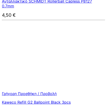
Ανταλλακτικό SCHMIDT Rollerball Capless P8127
0.7mm
4,50
€
Γρήγορη Προσθήκη / Προβολή
Kaweco Refill G2 Ballpoint Black 3pcs