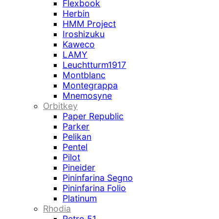
Flexbook
Herbin
HMM Project
Iroshizuku
Kaweco
LAMY
Leuchtturm1917
Montblanc
Montegrappa
Mnemosyne
Orbitkey
Paper Republic
Parker
Pelikan
Pentel
Pilot
Pineider
Pininfarina Segno
Pininfarina Folio
Platinum
Rhodia
Retro 51