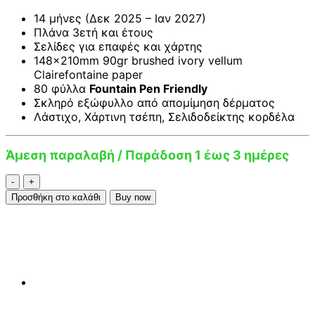
14 μήνες (Δεκ 2025 – Ιαν 2027)
Πλάνα 3ετή και έτους
Σελίδες για επαφές και χάρτης
148x210mm 90gr brushed ivory vellum
Clairefontaine paper
80 φύλλα
Fountain Pen Friendly
Σκληρό εξώφυλλο από απομίμηση δέρματος
Λάστιχο, Χάρτινη τσέπη, Σελιδοδείκτης κορδέλα
Άμεση παραλαβή / Παράδοση 1 έως 3 ημέρες
Rhodia
Webplanner
Προσθήκη στο καλάθι
Buy now
2026
A5
Weekly
Horizontal
Rosewood
ποσότητα