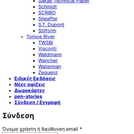
Sakae Technical Paper
Schmidt
SCRIBO
Sheaffer
S.T. Dupont
Stilform
Tomoe River
TWSBI
Visconti
Waldmann
Wancher
Waterman
Zequenz
Ειδικές Εκδόσεις
Νέες αφίξεις
Δωροκάρτες
pen-stories
Σύνδεση / Εγγραφή
Σύνδεση
Απαιτείται
Όνομα χρήστη ή διεύθυνση email
*