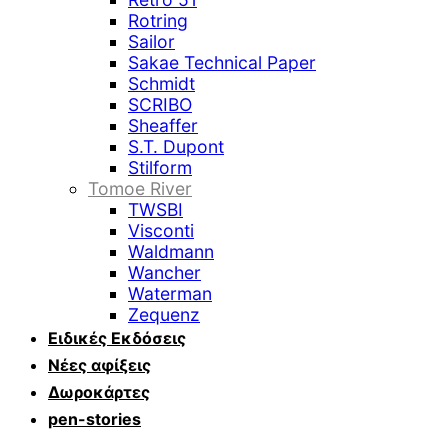
Rotring
Sailor
Sakae Technical Paper
Schmidt
SCRIBO
Sheaffer
S.T. Dupont
Stilform
Tomoe River
TWSBI
Visconti
Waldmann
Wancher
Waterman
Zequenz
Ειδικές Εκδόσεις
Νέες αφίξεις
Δωροκάρτες
pen-stories