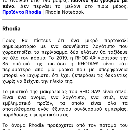
το άνοιγμα στις 180 μοίρες.
Ιδανικό για γράψιμο με
πένα.
Δεν περνάει το μελάνι στο πίσω μέρος.
Προϊόντα Rhodia
| Rhodia Notebook
Rhodia
Ποιος θα πίστευε ότι ένα μικρό πορτοκαλί
σημειωματάριο με ένα ασυνήθιστο λογότυπο που
χαρακτηρίζει το περίγραμμα δύο ελάτων θα ταξίδευε
σε όλο τον κόσμο; Το 2019, η RHODIA® γιόρτασε την
85 επέτειό της, ωστόσο η RHODIA® είναι κάτι
περισσότερο από μία μάρκα που με υπερηφάνεια
μπορεί να ισχυριστεί ότι έχει ξεπεράσει τις δεκαετίες
χωρίς να δείχνει την ηλικία της.
Το μυστικό της μακροζωίας του RHODIA® είναι απλό.
Είναι ένα όνομα, ένα λογότυπο, ένα στυλ, ένα
εμβληματικό προϊόν, τα οποία είναι όλα τα
αποτελέσματα ενός έξυπνου συνδυασμού εμπειρίας,
παράδοσης, εφευρετικότητας.
Το όνομα Rhodia προέρχεται από τον ποταμό του