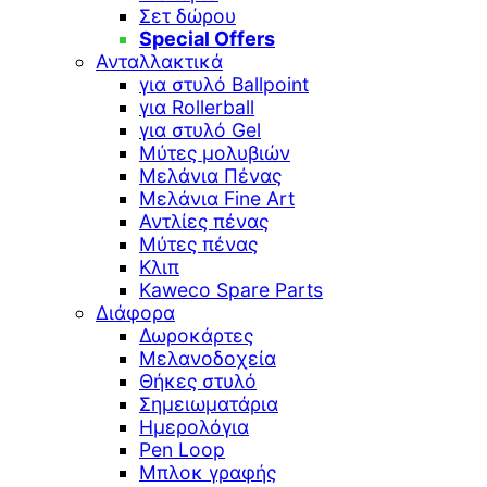
Σετ δώρου
Special Offers
Ανταλλακτικά
για στυλό Ballpoint
για Rollerball
για στυλό Gel
Μύτες μολυβιών
Μελάνια Πένας
Μελάνια Fine Art
Αντλίες πένας
Μύτες πένας
Κλιπ
Kaweco Spare Parts
Διάφορα
Δωροκάρτες
Μελανοδοχεία
Θήκες στυλό
Σημειωματάρια
Ημερολόγια
Pen Loop
Μπλοκ γραφής