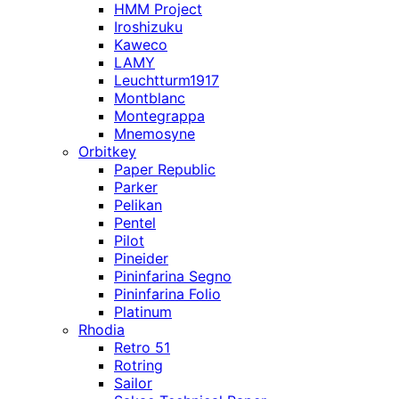
HMM Project
Iroshizuku
Kaweco
LAMY
Leuchtturm1917
Montblanc
Montegrappa
Mnemosyne
Orbitkey
Paper Republic
Parker
Pelikan
Pentel
Pilot
Pineider
Pininfarina Segno
Pininfarina Folio
Platinum
Rhodia
Retro 51
Rotring
Sailor