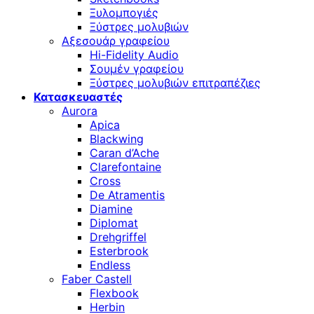
Ξυλομπογιές
Ξύστρες μολυβιών
Αξεσουάρ γραφείου
Hi-Fidelity Audio
Σουμέν γραφείου
Ξύστρες μολυβιών επιτραπέζιες
Κατασκευαστές
Aurora
Apica
Blackwing
Caran d’Ache
Clarefontaine
Cross
De Atramentis
Diamine
Diplomat
Drehgriffel
Esterbrook
Endless
Faber Castell
Flexbook
Herbin