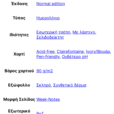
Έκδοση
Normal edition
Τύπος
Ημερολόγιο
Εσωτερική τσέπη
,
Με λάστιχο
,
Ιδιότητες
Σελιδοδείκτης
Acid-free
,
Clairefontaine
,
Ivory/Ιβουάρ
,
Χαρτί
Pen-friendly
,
Ουδέτερο pH
Βάρος χαρτιού
90 g/m2
Εξώφυλλο
Σκληρό
,
Συνθετικό δέρμα
Μορφή Σελίδας
Week-Notes
Εξωτερικό
Ροζ