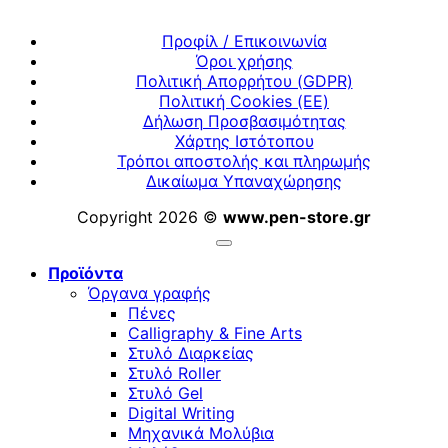
Προφίλ / Επικοινωνία
Όροι χρήσης
Πολιτική Απορρήτου (GDPR)
Πολιτική Cookies (ΕΕ)
Δήλωση Προσβασιμότητας
Χάρτης Ιστότοπου
Τρόποι αποστολής και πληρωμής
Δικαίωμα Υπαναχώρησης
Copyright 2026 ©
www.pen-store.gr
Προϊόντα
Όργανα γραφής
Πένες
Calligraphy & Fine Arts
Στυλό Διαρκείας
Στυλό Roller
Στυλό Gel
Digital Writing
Μηχανικά Μολύβια