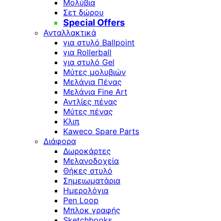
Μολύβια
Σετ δώρου
Special Offers
Ανταλλακτικά
για στυλό Ballpoint
για Rollerball
για στυλό Gel
Μύτες μολυβιών
Μελάνια Πένας
Μελάνια Fine Art
Αντλίες πένας
Μύτες πένας
Κλιπ
Kaweco Spare Parts
Διάφορα
Δωροκάρτες
Μελανοδοχεία
Θήκες στυλό
Σημειωματάρια
Ημερολόγια
Pen Loop
Μπλοκ γραφής
Sketchbooks