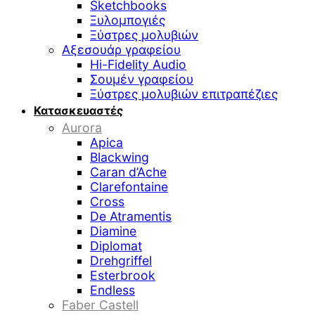
Sketchbooks
Ξυλομπογιές
Ξύστρες μολυβιών
Αξεσουάρ γραφείου
Hi-Fidelity Audio
Σουμέν γραφείου
Ξύστρες μολυβιών επιτραπέζιες
Κατασκευαστές
Aurora
Apica
Blackwing
Caran d’Ache
Clarefontaine
Cross
De Atramentis
Diamine
Diplomat
Drehgriffel
Esterbrook
Endless
Faber Castell