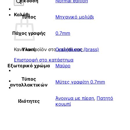
προϊόντων
Έκδοση
Normal edition
Καλάθι
Τύπος
Μηχανικό μολύβι
Πάχος γραφής
0.7mm
Κανένα προϊόν στο καλάθι σας.
Υλικό
Ορείχαλκος (brass)
Επιστροφή στο κατάστημα
Εξωτερικό χρώμα
Μαύρο
Τύπος
Μύτες γραφίτη 0.7mm
ανταλλακτικών
Άνοιγμα με πίεση
,
Πατητό
Ιδιότητες
κουμπί