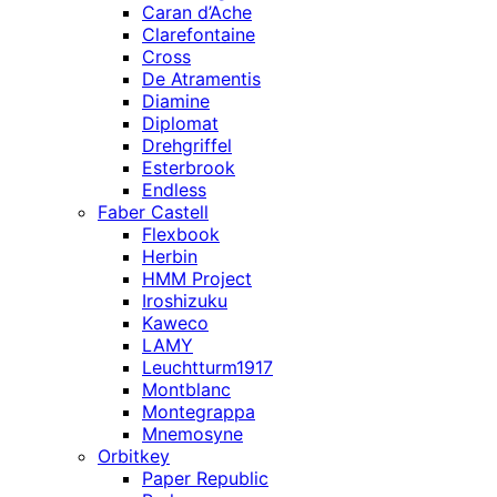
Caran d’Ache
Clarefontaine
Cross
De Atramentis
Diamine
Diplomat
Drehgriffel
Esterbrook
Endless
Faber Castell
Flexbook
Herbin
HMM Project
Iroshizuku
Kaweco
LAMY
Leuchtturm1917
Montblanc
Montegrappa
Mnemosyne
Orbitkey
Paper Republic