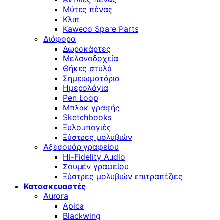
Μύτες πένας
Κλιπ
Kaweco Spare Parts
Διάφορα
Δωροκάρτες
Μελανοδοχεία
Θήκες στυλό
Σημειωματάρια
Ημερολόγια
Pen Loop
Μπλοκ γραφής
Sketchbooks
Ξυλομπογιές
Ξύστρες μολυβιών
Αξεσουάρ γραφείου
Hi-Fidelity Audio
Σουμέν γραφείου
Ξύστρες μολυβιών επιτραπέζιες
Κατασκευαστές
Aurora
Apica
Blackwing