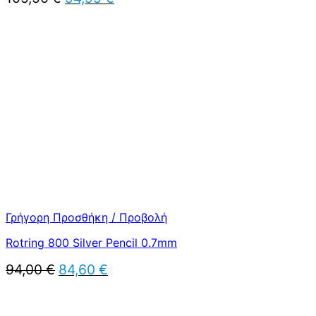
price
τρέχουσα
was:
τιμή
105,50 €.
είναι:
94,95 €.
Γρήγορη Προσθήκη / Προβολή
Rotring 800 Silver Pencil 0.7mm
Original
Η
94,00
€
84,60
€
price
τρέχουσα
was:
τιμή
94,00 €.
είναι: