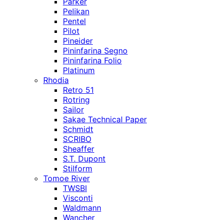
Parker
Pelikan
Pentel
Pilot
Pineider
Pininfarina Segno
Pininfarina Folio
Platinum
Rhodia
Retro 51
Rotring
Sailor
Sakae Technical Paper
Schmidt
SCRIBO
Sheaffer
S.T. Dupont
Stilform
Tomoe River
TWSBI
Visconti
Waldmann
Wancher