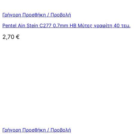
Γρήγορη Προσθήκη / Προβολή
Pentel Ain Stein C277 0.7mm HB Μύτες γραφίτη 40 τεμ.
2,70
€
Γρήγορη Προσθήκη / Προβολή