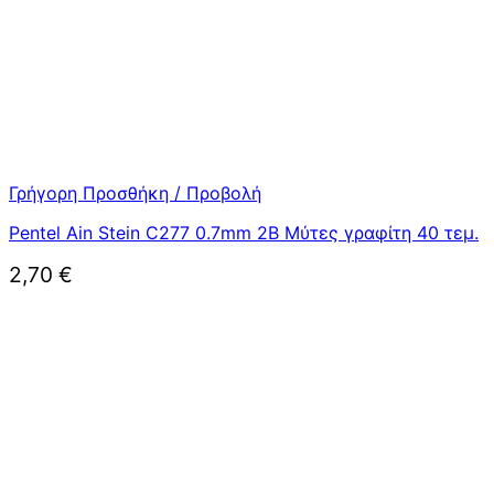
Γρήγορη Προσθήκη / Προβολή
Pentel Ain Stein C277 0.7mm 2B Μύτες γραφίτη 40 τεμ.
2,70
€