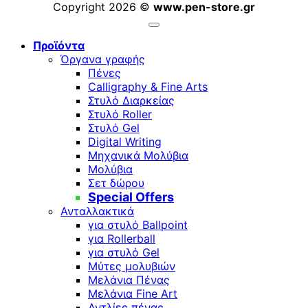
Copyright 2026 ©
www.pen-store.gr
Προϊόντα
Όργανα γραφής
Πένες
Calligraphy & Fine Arts
Στυλό Διαρκείας
Στυλό Roller
Στυλό Gel
Digital Writing
Μηχανικά Μολύβια
Μολύβια
Σετ δώρου
Special Offers
Ανταλλακτικά
για στυλό Ballpoint
για Rollerball
για στυλό Gel
Μύτες μολυβιών
Μελάνια Πένας
Μελάνια Fine Art
Αντλίες πένας