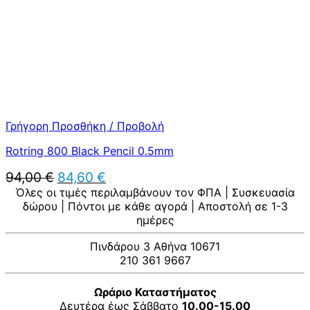
Γρήγορη Προσθήκη / Προβολή
Rotring 800 Black Pencil 0.5mm
Original
Η
94,00
€
84,60
€
price
τρέχουσα
Όλες οι τιμές περιλαμβάνουν τον ΦΠΑ | Συσκευασία
was:
τιμή
δώρου | Πόντοι με κάθε αγορά | Αποστολή σε 1-3
94,00 €.
είναι:
ημέρες
84,60 €.
Πινδάρου 3 Αθήνα 10671
210 361 9667
Ωράριο Καταστήματος
Δευτέρα έως Σάββατο
10.00-15.00