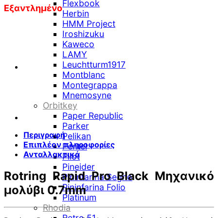
Flexbook
Εξαντλημένο
Herbin
HMM Project
Iroshizuku
Kaweco
LAMY
Leuchtturm1917
Montblanc
Montegrappa
Mnemosyne
Orbitkey
Paper Republic
Parker
Περιγραφή
Pelikan
Επιπλέον πληροφορίες
Pentel
Ανταλλακτικά
Pilot
Pineider
Rotring Rapid Pro Black Μηχανικό
Pininfarina Segno
Pininfarina Folio
μολύβι 0.7mm
Platinum
Rhodia
Retro 51