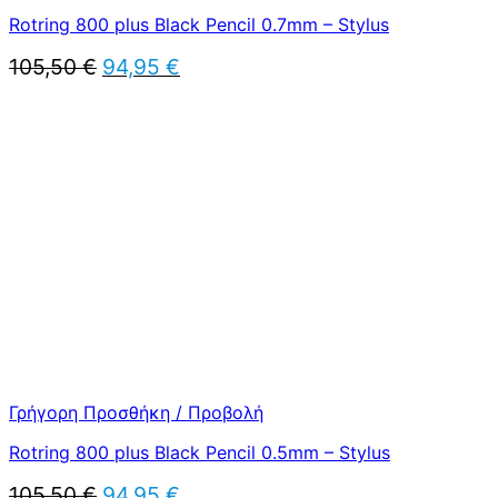
Rotring 800 plus Black Pencil 0.7mm – Stylus
Original
Η
105,50
€
94,95
€
price
τρέχουσα
was:
τιμή
105,50 €.
είναι:
94,95 €.
Γρήγορη Προσθήκη / Προβολή
Rotring 800 plus Black Pencil 0.5mm – Stylus
Original
Η
105,50
€
94,95
€