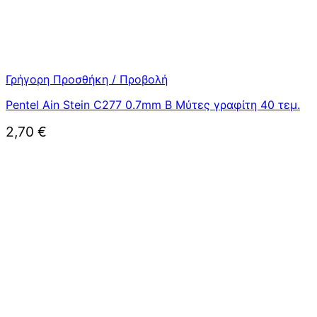
Γρήγορη Προσθήκη / Προβολή
Pentel Ain Stein C277 0.7mm B Μύτες γραφίτη 40 τεμ.
2,70
€