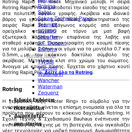
Rotring Rapid Pro Black Μηχανικό μολύβι. Η σειρά
Rotring
Rotring Rapid Pro σηματοδοτεί την είσοδο της εταιρείας
Sailor
στα πολυτελή όργανα γραφής. Ακρίβεια και ιδανικό
Sakae Technical Paper
βάρος για γράψιμο χωρίς πίεση, χαρακτηριστικό της
Schmidt
σειράς Rapid Pro. Εξάγωνος κορμός από ατόφιο
SCRIBO
ορείχαλκο φτιαγμένο σε τόρνο με ματ βαφή
εξωτερικά. Χάραξη στην επιφάνεια της λαβής για
Sheaffer
σταθερό κράτημα. Ξύστρα γραφίτη στο κουμπί πίεσης
S.T. Dupont
για τα μολύβια 2.0mm και γόμα για τα μοντέλα 0.7 και
Stilform
0.5mm, με τον κόκκινο δακτύλιο σύμβολο της
Tomoe River
ακρίβειας. Μεταλλικό κλιπ στο χρώμα του σώματος.
TWSBI
Άνοιγμα με κουμπί πίεσης. Έρχεται στο χάρτινο κουτί
Visconti
Rotring Rapid Pro.
Δείτε όλα τα Rotring
.
Waldmann
Wancher
Waterman
Rotring
Zequenz
Ειδικές Εκδόσεις
Η γερμανική λέξη «Roter Ring» το σύμβολο για την
ενεργό ακρίβεια, γίνεται η επίσημη ονομασία για όλα τα
Νέες αφίξεις
προϊόντα που φέρουν το κόκκινο δαχτυλίδι Rotring. Η
Δωροκάρτες
Σχολή Τέχνης & Σχεδιασμού Bauhaus ενέπνευσε την
pen-stories
ενοποίηση της τέχνης με τη βιοτεχνία, ενώ αγκαλιάζει
νέες τεχνολογίες για μαζική παραγωγή. Αναμφισβήτητα