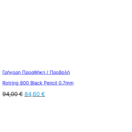
84,60 €.
Γρήγορη Προσθήκη / Προβολή
Rotring 800 Black Pencil 0.7mm
Original
Η
94,00
€
84,60
€
price
τρέχουσα
was:
τιμή
94,00 €.
είναι:
84,60 €.