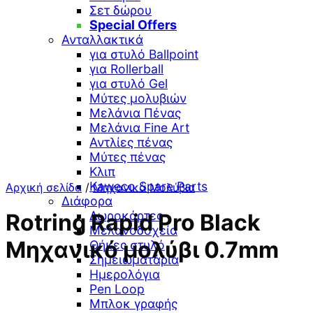
Σετ δώρου
Special Offers
Ανταλλακτικά
για στυλό Ballpoint
για Rollerball
για στυλό Gel
Μύτες μολυβιών
Μελάνια Πένας
Μελάνια Fine Art
Αντλίες πένας
Μύτες πένας
Κλιπ
Kaweco Spare Parts
Αρχική σελίδα
/
Μηχανικά Μολύβια
Διάφορα
Δωροκάρτες
Rotring Rapid Pro Black
Μελανοδοχεία
Μηχανικό μολύβι 0.7mm
Θήκες στυλό
Σημειωματάρια
Ημερολόγια
Pen Loop
Μπλοκ γραφής