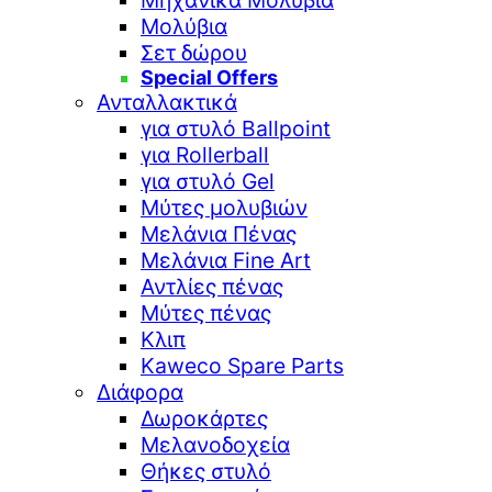
Μηχανικά Μολύβια
Μολύβια
Σετ δώρου
Special Offers
Ανταλλακτικά
για στυλό Ballpoint
για Rollerball
για στυλό Gel
Μύτες μολυβιών
Μελάνια Πένας
Μελάνια Fine Art
Αντλίες πένας
Μύτες πένας
Κλιπ
Kaweco Spare Parts
Διάφορα
Δωροκάρτες
Μελανοδοχεία
Θήκες στυλό