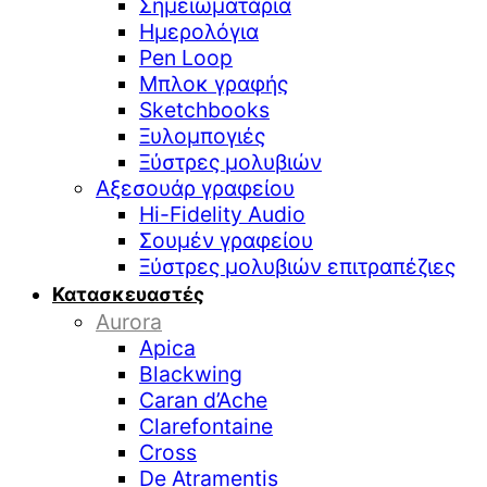
Σημειωματάρια
Ημερολόγια
Pen Loop
Μπλοκ γραφής
Sketchbooks
Ξυλομπογιές
Ξύστρες μολυβιών
Αξεσουάρ γραφείου
Hi-Fidelity Audio
Σουμέν γραφείου
Ξύστρες μολυβιών επιτραπέζιες
Κατασκευαστές
Aurora
Apica
Blackwing
Caran d’Ache
Clarefontaine
Cross
De Atramentis