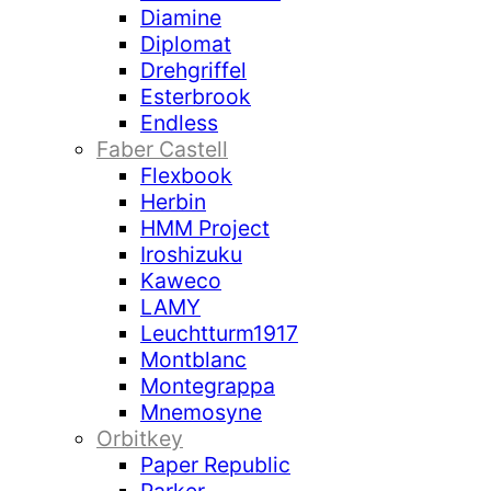
Diamine
Diplomat
Drehgriffel
Esterbrook
Endless
Faber Castell
Flexbook
Herbin
HMM Project
Iroshizuku
Kaweco
LAMY
Leuchtturm1917
Montblanc
Montegrappa
Mnemosyne
Orbitkey
Paper Republic