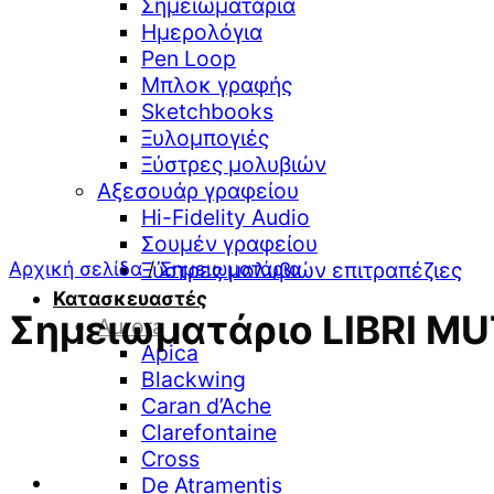
Σημειωματάρια
Ημερολόγια
Pen Loop
Μπλοκ γραφής
Sketchbooks
Ξυλομπογιές
Ξύστρες μολυβιών
Αξεσουάρ γραφείου
Hi-Fidelity Audio
Σουμέν γραφείου
Αρχική σελίδα
/
Σημειωματάρια
Ξύστρες μολυβιών επιτραπέζιες
Κατασκευαστές
Σημειωματάριο LIBRI MUT
Aurora
Apica
Blackwing
Caran d’Ache
Clarefontaine
Cross
De Atramentis