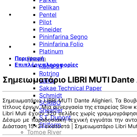
Parker
Pelikan
Pentel
Pilot
Pineider
Pininfarina Segno
Pininfarina Folio
Platinum
Περιγραφή
Rhodia
Επιπλέον πληροφορίες
Retro 51
Rotring
Σημειωματάριο LIBRI MUTI Dante A
Sailor
Sakae Technical Paper
Schmidt
Σημειωματάριο LIBRI MUTI Dante Alighieri. Τα Βο
SCRIBO
τίτλους έργων. Μια συνεργασία της εταιρείας Slow
Sheaffer
Libri Muti έχουν 320 σελίδες χωρίς γραμμογράφησ
S.T. Dupont
Δέσιμο με παραδοσιακή τεχνική εγγυάται την αντο
Stilform
Διάσταση 15×21 εκατοστά | Σημειωματάριο Libri Mut
Tomoe River