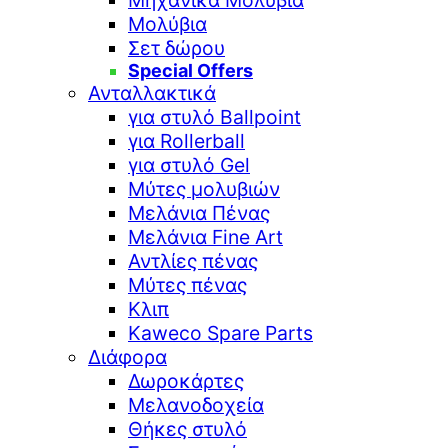
Μηχανικά Μολύβια
Μολύβια
Σετ δώρου
Special Offers
Ανταλλακτικά
για στυλό Ballpoint
για Rollerball
για στυλό Gel
Μύτες μολυβιών
Μελάνια Πένας
Μελάνια Fine Art
Αντλίες πένας
Μύτες πένας
Κλιπ
Kaweco Spare Parts
Διάφορα
Δωροκάρτες
Μελανοδοχεία
Θήκες στυλό