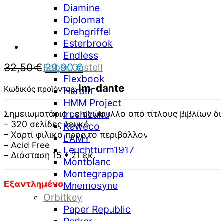
Diamine
Diplomat
Drehgriffel
Esterbrook
Endless
Original
Η
32,50
€
29,90
€
Faber Castell
price
τρέχουσα
Flexbook
was:
τιμή
lm-dante
Κωδικός προϊόντος:
Herbin
32,50 €.
είναι:
HMM Project
29,90 €.
Σημειωματάριο με εξώφυλλο από τίτλους βιβλίων 
Iroshizuku
– 320 σελίδες λευκό
Kaweco
– Χαρτί φιλικό προς το περιβάλλον
LAMY
– Acid Free
Leuchtturm1917
– Διάσταση 15 * 21 εκ.
Montblanc
Montegrappa
Εξαντλημένο
Mnemosyne
Orbitkey
Paper Republic