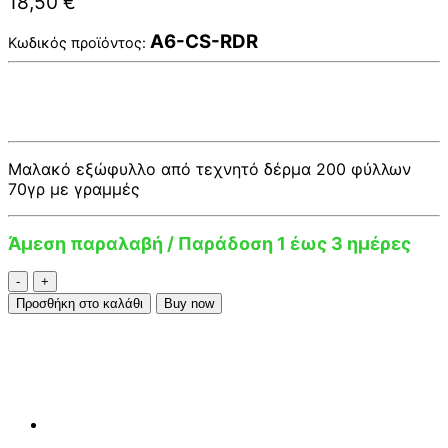
18,50
€
A6-CS-RDR
Κωδικός προϊόντος:
Μαλακό εξώφυλλο από τεχνητό δέρμα 200 φύλλων
70γρ με γραμμές
Άμεση παραλαβή / Παράδοση 1 έως 3 ημέρες
Σημειωματάριο
Zequenz
Προσθήκη στο καλάθι
Buy now
A6
Red
Lined
ποσότητα