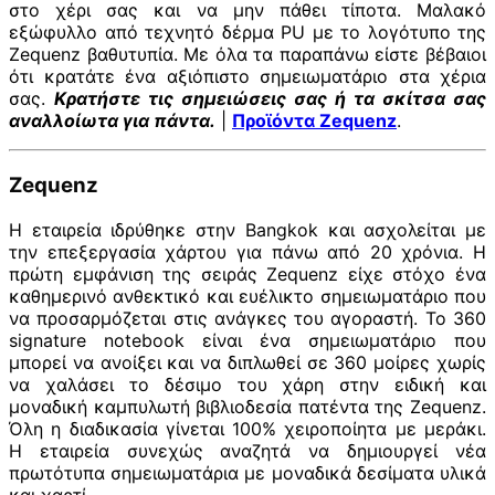
στο χέρι σας και να μην πάθει τίποτα. Μαλακό
εξώφυλλο από τεχνητό δέρμα PU με το λογότυπο της
Zequenz βαθυτυπία. Με όλα τα παραπάνω είστε βέβαιοι
ότι κρατάτε ένα αξιόπιστο σημειωματάριο στα χέρια
σας.
Κρατήστε τις σημειώσεις σας ή τα σκίτσα σας
αναλλοίωτα για πάντα.
|
Προϊόντα Zequenz
.
Zequenz
Η εταιρεία ιδρύθηκε στην Bangkok και ασχολείται με
την επεξεργασία χάρτου για πάνω από 20 χρόνια. Η
πρώτη εμφάνιση της σειράς Zequenz είχε στόχο ένα
καθημερινό ανθεκτικό και ευέλικτο σημειωματάριο που
να προσαρμόζεται στις ανάγκες του αγοραστή. Το 360
signature notebook είναι ένα σημειωματάριο που
μπορεί να ανοίξει και να διπλωθεί σε 360 μοίρες χωρίς
να χαλάσει το δέσιμο του χάρη στην ειδική και
μοναδική καμπυλωτή βιβλιοδεσία πατέντα της Zequenz.
Όλη η διαδικασία γίνεται 100% χειροποίητα με μεράκι.
Η εταιρεία συνεχώς αναζητά να δημιουργεί νέα
πρωτότυπα σημειωματάρια με μοναδικά δεσίματα υλικά
και χαρτί.