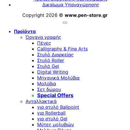
Δικαίωμα Υπαναχώρησης
Copyright 2026 ©
www.pen-store.gr
Προϊόντα
Όργανα γραφής
Πένες
Calligraphy & Fine Arts
Στυλό Διαρκείας
Στυλό Roller
Στυλό Gel
Digital Writing
Μηχανικά Μολύβια
Μολύβια
Σετ δώρου
Special Offers
Ανταλλακτικά
για στυλό Ballpoint
για Rollerball
για στυλό Gel
Μύτες μολυβιών