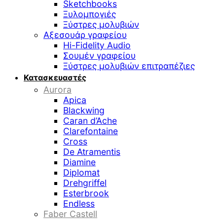
Sketchbooks
Ξυλομπογιές
Ξύστρες μολυβιών
Αξεσουάρ γραφείου
Hi-Fidelity Audio
Σουμέν γραφείου
Ξύστρες μολυβιών επιτραπέζιες
Κατασκευαστές
Aurora
Apica
Blackwing
Caran d’Ache
Clarefontaine
Cross
De Atramentis
Diamine
Diplomat
Drehgriffel
Esterbrook
Endless
Faber Castell