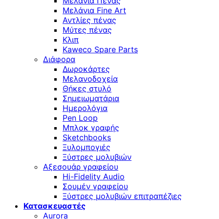
Μελάνια Πένας
Μελάνια Fine Art
Αντλίες πένας
Μύτες πένας
Κλιπ
Kaweco Spare Parts
Διάφορα
Δωροκάρτες
Μελανοδοχεία
Θήκες στυλό
Σημειωματάρια
Ημερολόγια
Pen Loop
Μπλοκ γραφής
Sketchbooks
Ξυλομπογιές
Ξύστρες μολυβιών
Αξεσουάρ γραφείου
Hi-Fidelity Audio
Σουμέν γραφείου
Ξύστρες μολυβιών επιτραπέζιες
Κατασκευαστές
Aurora