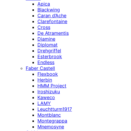
Apica
Blackwing
Caran d’Ache
Clarefontaine
Cross
De Atramentis
Diamine
Diplomat
Drehgriffel
Esterbrook
Endless
Faber Castell
Flexbook
Herbin
HMM Project
Iroshizuku
Kaweco
LAMY
Leuchtturm1917
Montblanc
Montegrappa
Mnemosyne