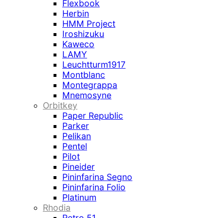
Flexbook
Herbin
HMM Project
Iroshizuku
Kaweco
LAMY
Leuchtturm1917
Montblanc
Montegrappa
Mnemosyne
Orbitkey
Paper Republic
Parker
Pelikan
Pentel
Pilot
Pineider
Pininfarina Segno
Pininfarina Folio
Platinum
Rhodia
Retro 51