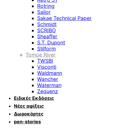
Rotring
Sailor
Sakae Technical Paper
Schmidt
SCRIBO
Sheaffer
S.T. Dupont
Stilform
Tomoe River
TWSBI
Visconti
Waldmann
Wancher
Waterman
Zequenz
Ειδικές Εκδόσεις
Νέες αφίξεις
Δωροκάρτες
pen-stories