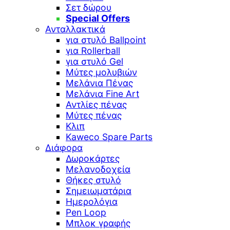
Σετ δώρου
Special Offers
Ανταλλακτικά
για στυλό Ballpoint
για Rollerball
για στυλό Gel
Μύτες μολυβιών
Μελάνια Πένας
Μελάνια Fine Art
Αντλίες πένας
Μύτες πένας
Κλιπ
Kaweco Spare Parts
Διάφορα
Δωροκάρτες
Μελανοδοχεία
Θήκες στυλό
Σημειωματάρια
Ημερολόγια
Pen Loop
Μπλοκ γραφής