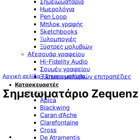
Σημειωματάρια
Ημερολόγια
Pen Loop
Μπλοκ γραφής
Sketchbooks
Ξυλομπογιές
Ξύστρες μολυβιών
Αξεσουάρ γραφείου
Hi-Fidelity Audio
Σουμέν γραφείου
Αρχική σελίδα
/
Σημειωματάρια
Ξύστρες μολυβιών επιτραπέζιες
Κατασκευαστές
Σημειωματάριο Zequenz A
Aurora
Apica
Blackwing
Caran d’Ache
Clarefontaine
Cross
De Atramentis