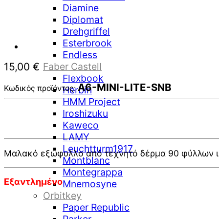
Diamine
Diplomat
Drehgriffel
Esterbrook
Endless
15,00
€
Faber Castell
Flexbook
A6-MINI-LITE-SNB
Κωδικός προϊόντος:
Herbin
HMM Project
Iroshizuku
Kaweco
LAMY
Leuchtturm1917
Μαλακό εξώφυλλο από τεχνητό δέρμα 90 φύλλων ι
Montblanc
Montegrappa
Εξαντλημένο
Mnemosyne
Orbitkey
Paper Republic