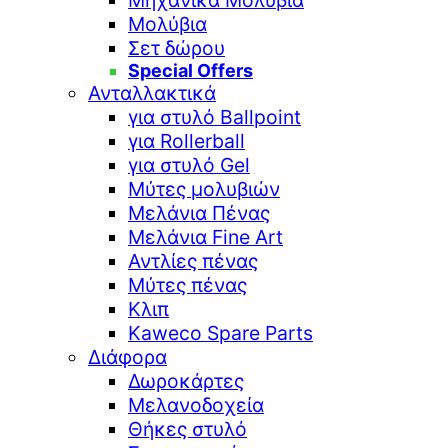
Μηχανικά Μολύβια
Μολύβια
Σετ δώρου
Special Offers
Ανταλλακτικά
για στυλό Ballpoint
για Rollerball
για στυλό Gel
Μύτες μολυβιών
Μελάνια Πένας
Μελάνια Fine Art
Αντλίες πένας
Μύτες πένας
Κλιπ
Kaweco Spare Parts
Διάφορα
Δωροκάρτες
Μελανοδοχεία
Θήκες στυλό