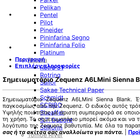
Parker
Pelikan
Pentel
Pilot
Pineider
Pininfarina Segno
Pininfarina Folio
Platinum
Περιγραφή
Rhodia
Επιπλέον πληροφορίες
Retro 51
Rotring
Σημειωματάριο Zequenz A6LMini Sienna B
Sailor
Sakae Technical Paper
Schmidt
Σημειωματάριο Zequenz A6LMini Sienna Blank.
SCRIBO
παγκοσμίως από την Zequenz. Ο ειδικός αυτός τρόπ
Sheaffer
Υψηλής ποιότητας με άριστη συμπεριφορά σε οποιο
τη χρήση. Το σημειωματάριο μπορεί ακόμα και να τ
S.T. Dupont
λογότυπο της Zequenz βαθυτυπία. Με όλα τα παραπ
Stilform
σας ή τα σκίτσα σας αναλλοίωτα για πάντα.
|
Προ
Tomoe River