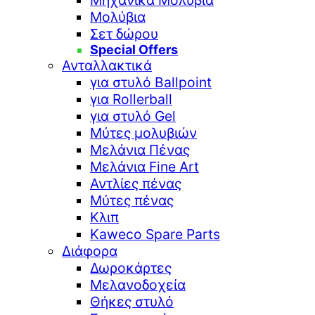
Μηχανικά Μολύβια
Μολύβια
Σετ δώρου
Special Offers
Ανταλλακτικά
για στυλό Ballpoint
για Rollerball
για στυλό Gel
Μύτες μολυβιών
Μελάνια Πένας
Μελάνια Fine Art
Αντλίες πένας
Μύτες πένας
Κλιπ
Kaweco Spare Parts
Διάφορα
Δωροκάρτες
Μελανοδοχεία
Θήκες στυλό