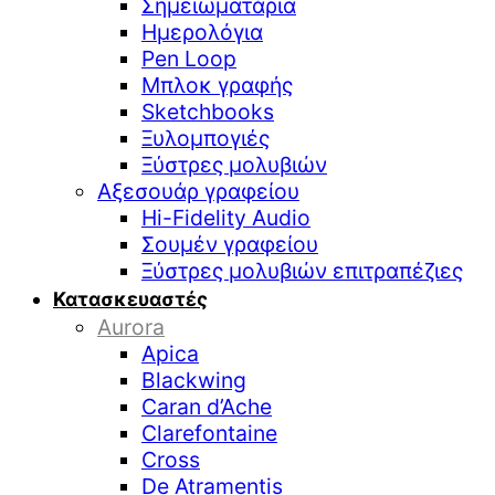
Σημειωματάρια
Ημερολόγια
Pen Loop
Μπλοκ γραφής
Sketchbooks
Ξυλομπογιές
Ξύστρες μολυβιών
Αξεσουάρ γραφείου
Hi-Fidelity Audio
Σουμέν γραφείου
Ξύστρες μολυβιών επιτραπέζιες
Κατασκευαστές
Aurora
Apica
Blackwing
Caran d’Ache
Clarefontaine
Cross
De Atramentis