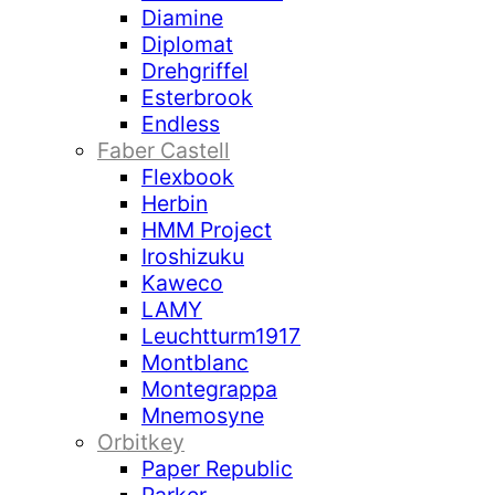
Diamine
Diplomat
Drehgriffel
Esterbrook
Endless
Faber Castell
Flexbook
Herbin
HMM Project
Iroshizuku
Kaweco
LAMY
Leuchtturm1917
Montblanc
Montegrappa
Mnemosyne
Orbitkey
Paper Republic