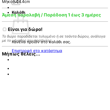
προϊόντων
Μήκος: 14.4cm
Καλάθι
Άμεση παραλαβή / Παράδοση 1 έως 3 ημέρες
Είναι για
δώρο!
Το δώρο παραδίδεται τυλιγμένο ή σε τσάντα δώρου, ανάλογα
με το μέγεθος του προϊόντος.
Κανένα προϊόν στο καλάθι σας.
Επιστροφή στο κατάστημα
Μήπως θέλεις...