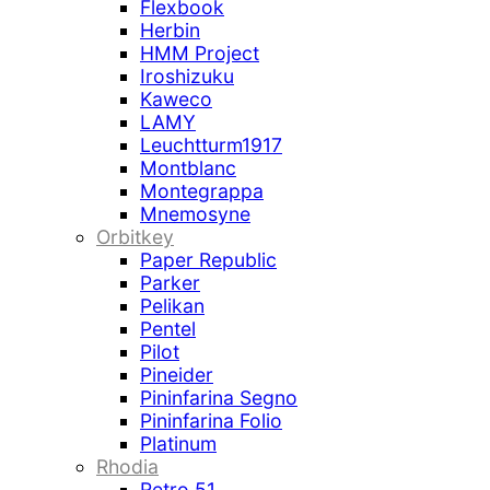
Flexbook
Herbin
HMM Project
Iroshizuku
Kaweco
LAMY
Leuchtturm1917
Montblanc
Montegrappa
Mnemosyne
Orbitkey
Paper Republic
Parker
Pelikan
Pentel
Pilot
Pineider
Pininfarina Segno
Pininfarina Folio
Platinum
Rhodia
Retro 51