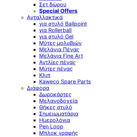
Σετ δώρου
Special Offers
Ανταλλακτικά
για στυλό Ballpoint
για Rollerball
για στυλό Gel
Μύτες μολυβιών
Μελάνια Πένας
Μελάνια Fine Art
Αντλίες πένας
Μύτες πένας
Κλιπ
Kaweco Spare Parts
Διάφορα
Δωροκάρτες
Μελανοδοχεία
Θήκες στυλό
Σημειωματάρια
Ημερολόγια
Pen Loop
Μπλοκ γραφής