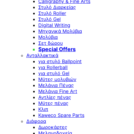
Calligraphy & Fine Arts
Στυλό Διαρκείας
Στυλό Roller
Στυλό Gel
Digital Writing
Μηχανικά Μολύβια
Μολύβια
Σετ δώρου
Special Offers
Ανταλλακτικά
για στυλό Ballpoint
για Rollerball
για στυλό Gel
Μύτες μολυβιών
Μελάνια Πένας
Μελάνια Fine Art
Αντλίες πένας
Μύτες πένας
Κλιπ
Kaweco Spare Parts
Διάφορα
Δωροκάρτες
Μελανοδοχεία