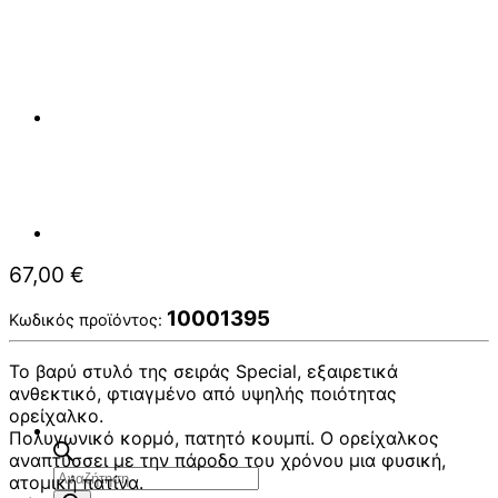
67,00
€
10001395
Κωδικός προϊόντος:
Το βαρύ στυλό της σειράς Special, εξαιρετικά
ανθεκτικό, φτιαγμένο από υψηλής ποιότητας
ορείχαλκο.
Πολυγωνικό κορμό, πατητό κουμπί. Ο ορείχαλκος
αναπτύσσει με την πάροδο του χρόνου μια φυσική,
Αναζήτηση
ατομική πατίνα.