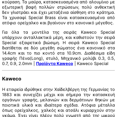
κούραση. Τα μαύρα, κατασκευασμένα από αλουμίνιο με
εξωτερική βαφή πολλών στρώσεων, πολύ ανθεκτική
δεν γλιστράει και έχει μεταξένια αίσθηση στο κράτημα.
Τα χρυσαφί Special Brass είναι κατασκευασμένα από
ατόφιο ορείχαλκο και βγαίνουν στο κανονικό μέγεθος.
Για όλα τα μοντέλα της σειράς Kaweco Special
υπάρχουν ανταλλακτικά μέρη, και καθιστούν την σειρά
Special εξαιρετικά βιώσιμη. Η σειρά Kaweco Special
διατίθεται σε δύο μεγέθη σώματος ένα κανονικό στα
14.4cm και το πιο κοντό στα 10.9cm. Διαθέσιμα είδη
γραφής Πένα(Long), στυλό, Μηχανικό μολύβι 0.3, 0.5,
0.7, 0.9, 2.0mm |
Προϊόντα Kaweco
| Kaweco Special
Kaweco
Η εταιρεία ιδρύθηκε στην Χαϊδελβέργη της Γερμανίας το
1883 και συνεχίζει μέχρι και σήμερα την κατασκευή
οργάνων γραφής, μελανιών και δερμάτινων θηκών με
ποιοτικά υλικά και ιδιαίτερα σχέδια. Ατόφια μέταλλα
όπως ορείχαλκος, χαλκός και ατσάλι κυριαρχούν στην
γκάμα. Έχει γίνει πλέον πολύ γνωστή από της μικρού