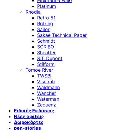
Pininfarina Folio
Platinum
Rhodia
Retro 51
Rotring
Sailor
Sakae Technical Paper
Schmidt
SCRIBO
Sheaffer
S.T. Dupont
Stilform
Tomoe River
TWSBI
Visconti
Waldmann
Wancher
Waterman
Zequenz
Ειδικές Εκδόσεις
Νέες αφίξεις
Δωροκάρτες
pen-stories