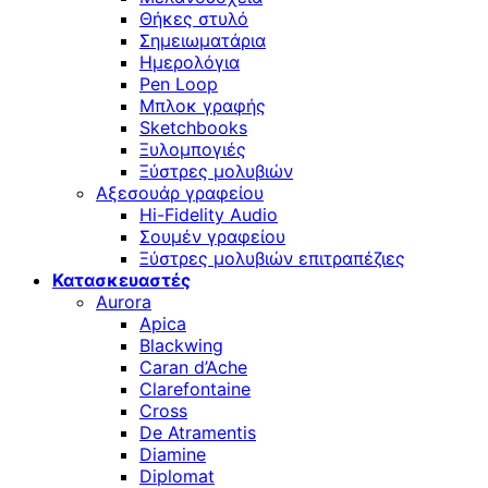
Θήκες στυλό
Σημειωματάρια
Ημερολόγια
Pen Loop
Μπλοκ γραφής
Sketchbooks
Ξυλομπογιές
Ξύστρες μολυβιών
Αξεσουάρ γραφείου
Hi-Fidelity Audio
Σουμέν γραφείου
Ξύστρες μολυβιών επιτραπέζιες
Κατασκευαστές
Aurora
Apica
Blackwing
Caran d’Ache
Clarefontaine
Cross
De Atramentis
Diamine
Diplomat