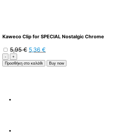
Kaweco Clip for SPECIAL Nostalgic Chrome
Original
Η
5,95
€
5,36
€
price
τρέχουσα
Στυλό
was:
τιμή
Kaweco
Προσθήκη στο καλάθι
Buy now
5,95 €.
είναι:
Special
5,36 €.
Brass
ποσότητα