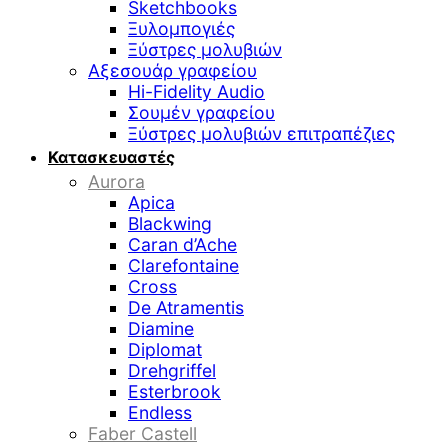
Sketchbooks
Ξυλομπογιές
Ξύστρες μολυβιών
Αξεσουάρ γραφείου
Hi-Fidelity Audio
Σουμέν γραφείου
Ξύστρες μολυβιών επιτραπέζιες
Κατασκευαστές
Aurora
Apica
Blackwing
Caran d’Ache
Clarefontaine
Cross
De Atramentis
Diamine
Diplomat
Drehgriffel
Esterbrook
Endless
Faber Castell