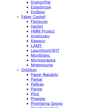
Drehgriffel
Esterbrook
Endless
Faber Castell
Flexbook
Herbin
HMM Project
Iroshizuku
Kaweco
LAMY
Leuchtturm1917
Montblanc
Montegrappa
Mnemosyne
Orbitkey
Paper Republic
Parker
Pelikan
Pentel
Pilot
Pineider
Pininfarina Segno