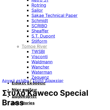
Rotring
Sailor
Sakae Technical Paper
Schmidt
SCRIBO
Sheaffer
S.T. Dupont
Stilform
Tomoe River
TWSBI
Visconti
Waldmann
Wancher
Waterman
Zequenz
Αρχική σελίδα
/
Στυλό Διαρκείας
Ειδικές Εκδόσεις
Νέες αφίξεις
Στυλό Kaweco Special
Δωροκάρτες
Brass
pen-stories