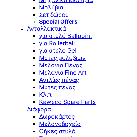
Μηχανικά Μολύβια
Μολύβια
Σετ δώρου
Special Offers
Ανταλλακτικά
για στυλό Ballpoint
για Rollerball
για στυλό Gel
Μύτες μολυβιών
Μελάνια Πένας
Μελάνια Fine Art
Αντλίες πένας
Μύτες πένας
Κλιπ
Kaweco Spare Parts
Διάφορα
Δωροκάρτες
Μελανοδοχεία
Θήκες στυλό