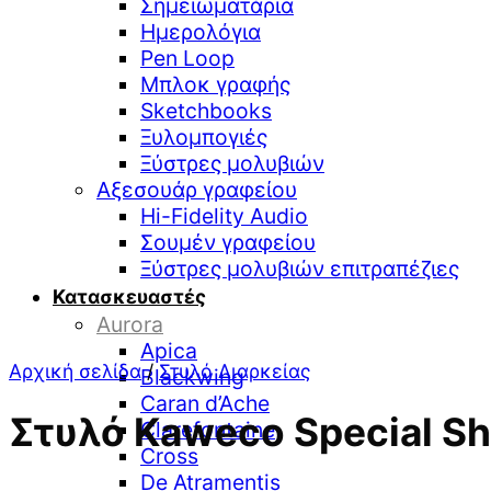
Σημειωματάρια
Ημερολόγια
Pen Loop
Μπλοκ γραφής
Sketchbooks
Ξυλομπογιές
Ξύστρες μολυβιών
Αξεσουάρ γραφείου
Hi-Fidelity Audio
Σουμέν γραφείου
Ξύστρες μολυβιών επιτραπέζιες
Κατασκευαστές
Aurora
Apica
Αρχική σελίδα
/
Στυλό Διαρκείας
Blackwing
Caran d’Ache
Στυλό Kaweco Special Sh
Clarefontaine
Cross
De Atramentis