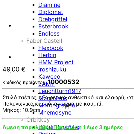
Diamine
Diplomat
Drehgriffel
Esterbrook
Endless
Faber Castell
Flexbook
Herbin
HMM Project
49,00
€
Iroshizuku
Kaweco
10000532
Κωδικός προϊόντος:
LAMY
Leuchtturm1917
Στυλό τσέπης, εξαιρετικά ανθεκτικό και ελαφρύ, φ
Montblanc
Πολυγωνικό κορμό, άνοιγμα με κουμπί.
Montegrappa
Μήκος: 10.9cm.
Mnemosyne
Orbitkey
Paper Republic
Άμεση παραλαβή / Παράδοση 1 έως 3 ημέρες