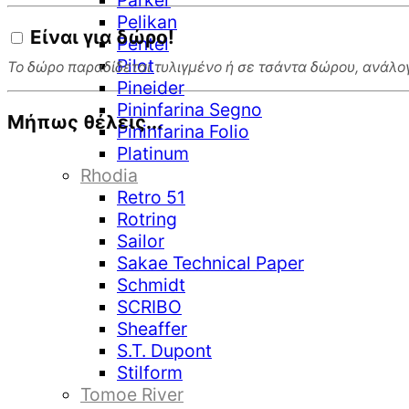
Parker
Pelikan
Είναι για
δώρο!
Pentel
Pilot
Το δώρο παραδίδεται τυλιγμένο ή σε τσάντα δώρου, ανάλογ
Pineider
Pininfarina Segno
Μήπως θέλεις...
Pininfarina Folio
Platinum
Rhodia
Retro 51
Rotring
Sailor
Sakae Technical Paper
Schmidt
SCRIBO
Sheaffer
S.T. Dupont
Stilform
Tomoe River