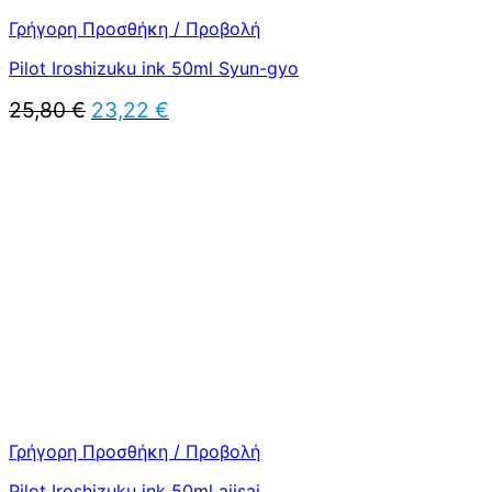
Γρήγορη Προσθήκη / Προβολή
Pilot Iroshizuku ink 50ml Syun-gyo
Original
Η
25,80
€
23,22
€
price
τρέχουσα
was:
τιμή
25,80 €.
είναι:
23,22 €.
Γρήγορη Προσθήκη / Προβολή
Pilot Iroshizuku ink 50ml ajisai