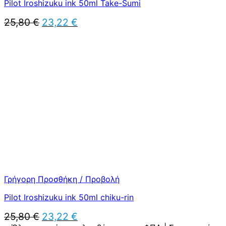
Pilot Iroshizuku ink 50ml Take-Sumi
Original
Η
25,80
€
23,22
€
price
τρέχουσα
was:
τιμή
25,80 €.
είναι:
23,22 €.
Γρήγορη Προσθήκη / Προβολή
Pilot Iroshizuku ink 50ml chiku-rin
Original
Η
25,80
€
23,22
€
price
τρέχουσα