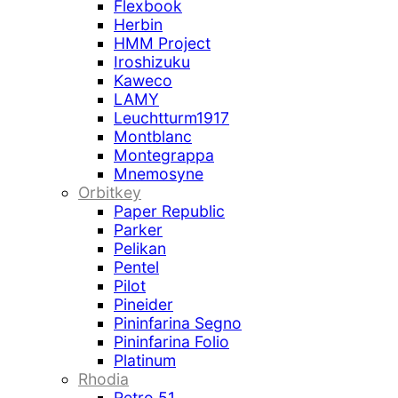
Flexbook
Herbin
HMM Project
Iroshizuku
Kaweco
LAMY
Leuchtturm1917
Montblanc
Montegrappa
Mnemosyne
Orbitkey
Paper Republic
Parker
Pelikan
Pentel
Pilot
Pineider
Pininfarina Segno
Pininfarina Folio
Platinum
Rhodia
Retro 51