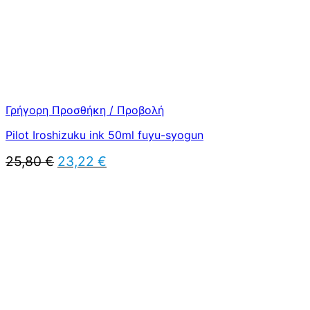
Γρήγορη Προσθήκη / Προβολή
Pilot Iroshizuku ink 50ml fuyu-syogun
Original
Η
25,80
€
23,22
€
price
τρέχουσα
was:
τιμή
25,80 €.
είναι:
23,22 €.