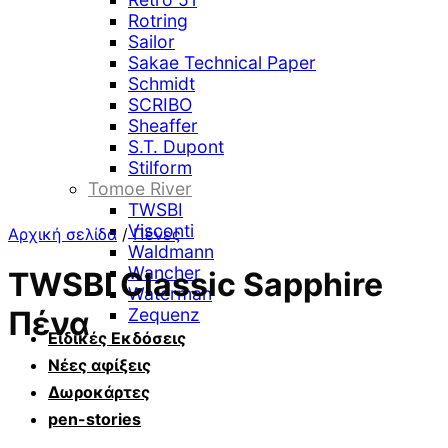
Rotring
Sailor
Sakae Technical Paper
Schmidt
SCRIBO
Sheaffer
S.T. Dupont
Stilform
Tomoe River
TWSBI
Visconti
Αρχική σελίδα
/
Πένες
Waldmann
Wancher
TWSBI Classic Sapphire
Waterman
Zequenz
Πένα
Ειδικές Εκδόσεις
Νέες αφίξεις
Δωροκάρτες
pen-stories