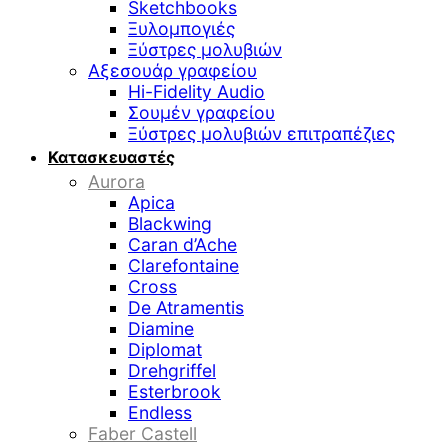
Sketchbooks
Ξυλομπογιές
Ξύστρες μολυβιών
Αξεσουάρ γραφείου
Hi-Fidelity Audio
Σουμέν γραφείου
Ξύστρες μολυβιών επιτραπέζιες
Κατασκευαστές
Aurora
Apica
Blackwing
Caran d’Ache
Clarefontaine
Cross
De Atramentis
Diamine
Diplomat
Drehgriffel
Esterbrook
Endless
Faber Castell