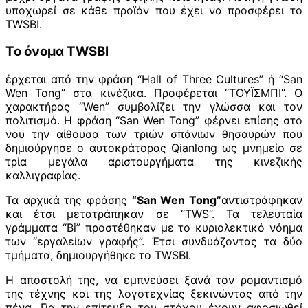
υποχωρεί σε κάθε προϊόν που έχει να προσφέρει το
TWSBI.
Το όνομα TWSBI
έρχεται από την φράση “Hall of Three Cultures” ή “San
Wen Tong” στα κινέζικα. Προφέρεται “ΤΟΥΪΣΜΠΙ”. Ο
χαρακτήρας “Wen” συμβολίζει την γλώσσα και τον
πολιτισμό. Η φράση “San Wen Tong” φέρνει επίσης στο
νου την αίθουσα των τριών σπάνιων θησαυρών που
δημιούργησε ο αυτοκράτορας Qianlong ως μνημείο σε
τρία μεγάλα αριστουργήματα της κινεζικής
καλλιγραφίας.
Τα αρχικά της φράσης
“San Wen Tong”
αντιστράφηκαν
και έτσι μετατράπηκαν σε “TWS”. Τα τελευταία
γράμματα “Bi” προστέθηκαν με το κυριολεκτικό νόημα
των “εργαλείων γραφής”. Έτσι συνδυάζοντας τα δύο
τμήματα, δημιουργήθηκε το TWSBI.
Η αποστολή της, να εμπνεύσει ξανά τον ρομαντισμό
της τέχνης και της λογοτεχνίας ξεκινώντας από την
πένα. Για την επίτευξη του στόχου έχουν αφοσιωθεί