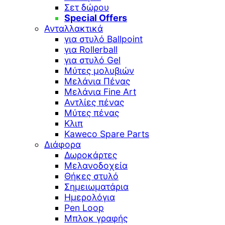
Σετ δώρου
Special Offers
Ανταλλακτικά
για στυλό Ballpoint
για Rollerball
για στυλό Gel
Μύτες μολυβιών
Μελάνια Πένας
Μελάνια Fine Art
Αντλίες πένας
Μύτες πένας
Κλιπ
Kaweco Spare Parts
Διάφορα
Δωροκάρτες
Μελανοδοχεία
Θήκες στυλό
Σημειωματάρια
Ημερολόγια
Pen Loop
Μπλοκ γραφής