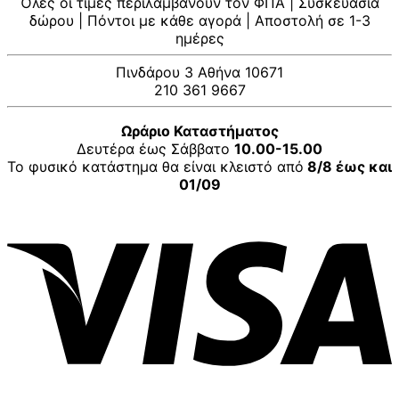
Όλες οι τιμές περιλαμβάνουν τον ΦΠΑ | Συσκευασία
was:
τιμή
δώρου | Πόντοι με κάθε αγορά | Αποστολή σε 1-3
25,80 €.
είναι:
ημέρες
23,22 €.
Πινδάρου 3 Αθήνα 10671
210 361 9667
Ωράριο Καταστήματος
Δευτέρα έως Σάββατο
10.00-15.00
Το φυσικό κατάστημα θα είναι κλειστό από
8/8 έως και
01/09
V