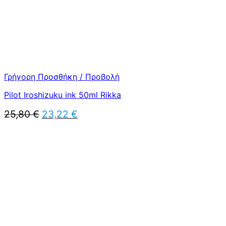
Γρήγορη Προσθήκη / Προβολή
Pilot Iroshizuku ink 50ml Rikka
Original
Η
25,80
€
23,22
€
price
τρέχουσα
was:
τιμή
25,80 €.
είναι:
23,22 €.