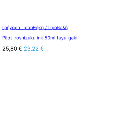
Γρήγορη Προσθήκη / Προβολή
Pilot Iroshizuku ink 50ml fuyu-gaki
Original
Η
25,80
€
23,22
€
price
τρέχουσα
was:
τιμή
25,80 €.
είναι:
23,22 €.