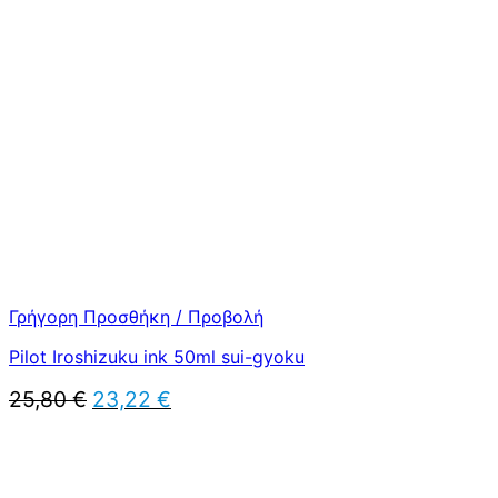
was:
τιμή
25,80 €.
είναι:
23,22 €.
Γρήγορη Προσθήκη / Προβολή
Pilot Iroshizuku ink 50ml sui-gyoku
Original
Η
25,80
€
23,22
€
price
τρέχουσα
was:
τιμή
25,80 €.
είναι:
23,22 €.