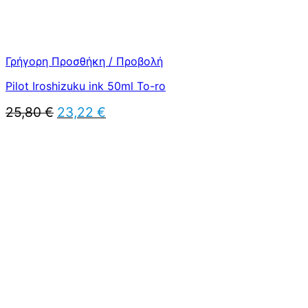
Γρήγορη Προσθήκη / Προβολή
Pilot Iroshizuku ink 50ml To-ro
Original
Η
25,80
€
23,22
€
price
τρέχουσα
was:
τιμή
25,80 €.
είναι:
23,22 €.