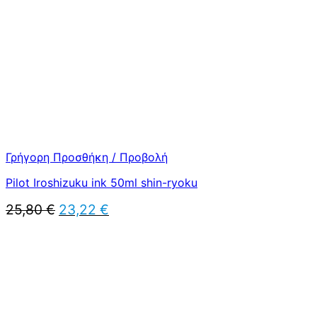
Γρήγορη Προσθήκη / Προβολή
Pilot Iroshizuku ink 50ml shin-ryoku
Original
Η
25,80
€
23,22
€
price
τρέχουσα
was:
τιμή
25,80 €.
είναι:
23,22 €.