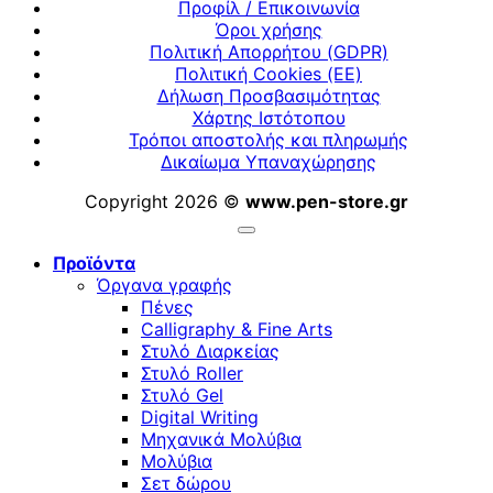
Προφίλ / Επικοινωνία
Όροι χρήσης
Πολιτική Απορρήτου (GDPR)
Πολιτική Cookies (ΕΕ)
Δήλωση Προσβασιμότητας
Χάρτης Ιστότοπου
Τρόποι αποστολής και πληρωμής
Δικαίωμα Υπαναχώρησης
Copyright 2026 ©
www.pen-store.gr
Προϊόντα
Όργανα γραφής
Πένες
Calligraphy & Fine Arts
Στυλό Διαρκείας
Στυλό Roller
Στυλό Gel
Digital Writing
Μηχανικά Μολύβια
Μολύβια
Σετ δώρου