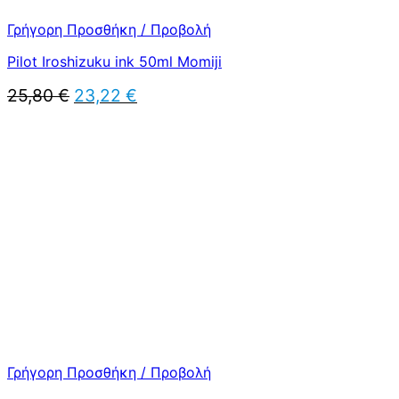
Γρήγορη Προσθήκη / Προβολή
Pilot Iroshizuku ink 50ml Momiji
Original
Η
25,80
€
23,22
€
price
τρέχουσα
was:
τιμή
25,80 €.
είναι:
23,22 €.
Γρήγορη Προσθήκη / Προβολή