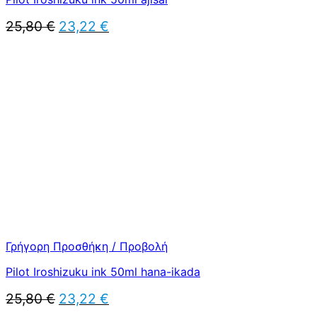
Original
Η
25,80
€
23,22
€
price
τρέχουσα
was:
τιμή
25,80 €.
είναι:
23,22 €.
Γρήγορη Προσθήκη / Προβολή
Pilot Iroshizuku ink 50ml hana-ikada
Original
Η
25,80
€
23,22
€
price
τρέχουσα