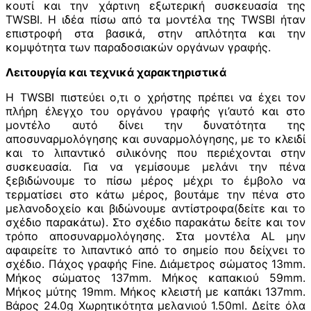
κουτί και την χάρτινη εξωτερική συσκευασία της
TWSBI. Η ιδέα πίσω από τα μοντέλα της TWSBI ήταν
επιστροφή στα βασικά, στην απλότητα και την
κομψότητα των παραδοσιακών οργάνων γραφής.
Λειτουργία και τεχνικά χαρακτηριστικά
Η TWSBI πιστεύει ο,τι ο χρήστης πρέπει να έχει τον
πλήρη έλεγχο του οργάνου γραφής γι’αυτό και στο
μοντέλο αυτό δίνει την δυνατότητα της
αποσυναρμολόγησης και συναρμολόγησης, με το κλειδί
και το λιπαντικό σιλικόνης που περιέχονται στην
συσκευασία. Για να γεμίσουμε μελάνι την πένα
ξεβιδώνουμε το πίσω μέρος μέχρι το έμβολο να
τερματίσει στο κάτω μέρος, βουτάμε την πένα στο
μελανοδοχείο και βιδώνουμε αντίστροφα(δείτε και το
σχέδιο παρακάτω). Στο σχέδιο παρακάτω δείτε και τον
τρόπο αποσυναρμολόγησης. Στα μοντέλα AL μην
αφαιρείτε το λιπαντικό από το σημείο που δείχνει το
σχέδιο. Πάχος γραφής Fine. Διάμετρος σώματος 13mm.
Μήκος σώματος 137mm. Μήκος καπακιού 59mm.
Μήκος μύτης 19mm. Μήκος κλειστή με καπάκι 137mm.
Βάρος 24.0g Χωρητικότητα μελανιού 1.50ml. Δείτε όλα