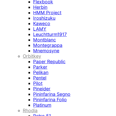
Flexbook
Herbin
HMM Project
Iroshizuku
Kaweco
LAMY
Leuchtturm1917
Montblanc
Montegrappa
Mnemosyne
Orbitkey
Paper Republic
Parker
Pelikan
Pentel
Pilot
Pineider
Pininfarina Segno
Pininfarina Folio
Platinum
Rhodia
Retro 51