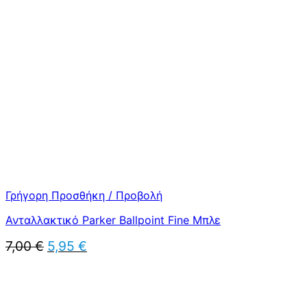
was:
τιμή
7,00 €.
είναι:
5,95 €.
Γρήγορη Προσθήκη / Προβολή
Ανταλλακτικό Parker Ballpoint Fine Μπλε
Original
Η
7,00
€
5,95
€
price
τρέχουσα
was:
τιμή
7,00 €.
είναι:
5,95 €.