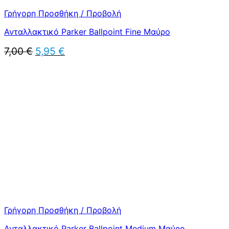
Γρήγορη Προσθήκη / Προβολή
Ανταλλακτικό Parker Ballpoint Fine Μαύρο
Original
Η
7,00
€
5,95
€
price
τρέχουσα
was:
τιμή
7,00 €.
είναι:
5,95 €.
Γρήγορη Προσθήκη / Προβολή
Ανταλλακτικό Parker Ballpoint Medium Μαύρο