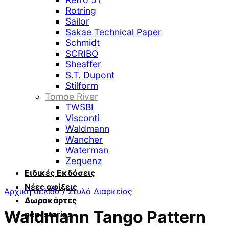
Rotring
Sailor
Sakae Technical Paper
Schmidt
SCRIBO
Sheaffer
S.T. Dupont
Stilform
Tomoe River
TWSBI
Visconti
Waldmann
Wancher
Waterman
Zequenz
Ειδικές Εκδόσεις
Νέες αφίξεις
Αρχική σελίδα
/
Στυλό Διαρκείας
Δωροκάρτες
Waldmann Tango Pattern
pen-stories