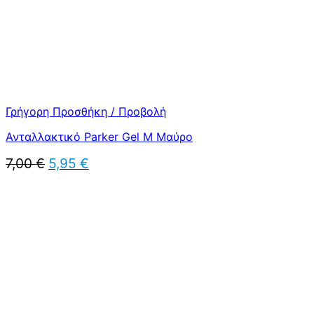
Γρήγορη Προσθήκη / Προβολή
Ανταλλακτικό Parker Gel Μ Μαύρο
Original
Η
7,00
€
5,95
€
price
τρέχουσα
was:
τιμή
7,00 €.
είναι:
5,95 €.