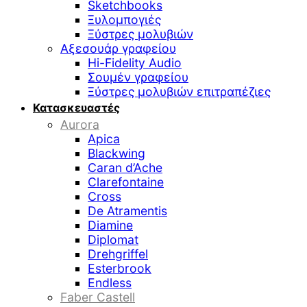
Sketchbooks
Ξυλομπογιές
Ξύστρες μολυβιών
Αξεσουάρ γραφείου
Hi-Fidelity Audio
Σουμέν γραφείου
Ξύστρες μολυβιών επιτραπέζιες
Κατασκευαστές
Aurora
Apica
Blackwing
Caran d’Ache
Clarefontaine
Cross
De Atramentis
Diamine
Diplomat
Drehgriffel
Esterbrook
Endless
Faber Castell