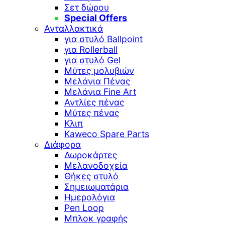
Σετ δώρου
Special Offers
Ανταλλακτικά
για στυλό Ballpoint
για Rollerball
για στυλό Gel
Μύτες μολυβιών
Μελάνια Πένας
Μελάνια Fine Art
Αντλίες πένας
Μύτες πένας
Κλιπ
Kaweco Spare Parts
Διάφορα
Δωροκάρτες
Μελανοδοχεία
Θήκες στυλό
Σημειωματάρια
Ημερολόγια
Pen Loop
Μπλοκ γραφής