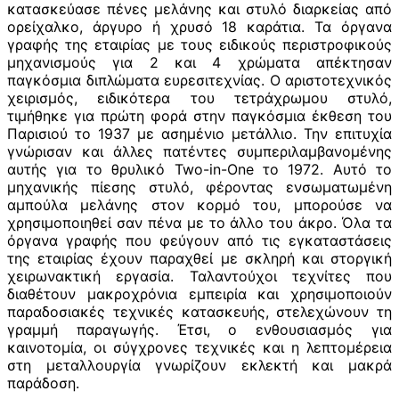
κατασκεύασε πένες μελάνης και στυλό διαρκείας από
ορείχαλκο, άργυρο ή χρυσό 18 καράτια. Τα όργανα
γραφής της εταιρίας με τους ειδικούς περιστροφικούς
μηχανισμούς για 2 και 4 χρώματα απέκτησαν
παγκόσμια διπλώματα ευρεσιτεχνίας. Ο αριστοτεχνικός
χειρισμός, ειδικότερα του τετράχρωμου στυλό,
τιμήθηκε για πρώτη φορά στην παγκόσμια έκθεση του
Παρισιού το 1937 με ασημένιο μετάλλιο. Την επιτυχία
γνώρισαν και άλλες πατέντες συμπεριλαμβανομένης
αυτής για το θρυλικό Two-in-One το 1972. Αυτό το
μηχανικής πίεσης στυλό, φέροντας ενσωματωμένη
αμπούλα μελάνης στον κορμό του, μπορούσε να
χρησιμοποιηθεί σαν πένα με το άλλο του άκρο. Όλα τα
όργανα γραφής που φεύγουν από τις εγκαταστάσεις
της εταιρίας έχουν παραχθεί με σκληρή και στοργική
χειρωνακτική εργασία. Ταλαντούχοι τεχνίτες που
διαθέτουν μακροχρόνια εμπειρία και χρησιμοποιούν
παραδοσιακές τεχνικές κατασκευής, στελεχώνουν τη
γραμμή παραγωγής. Έτσι, ο ενθουσιασμός για
καινοτομία, οι σύγχρονες τεχνικές και η λεπτομέρεια
στη μεταλλουργία γνωρίζουν εκλεκτή και μακρά
παράδοση.