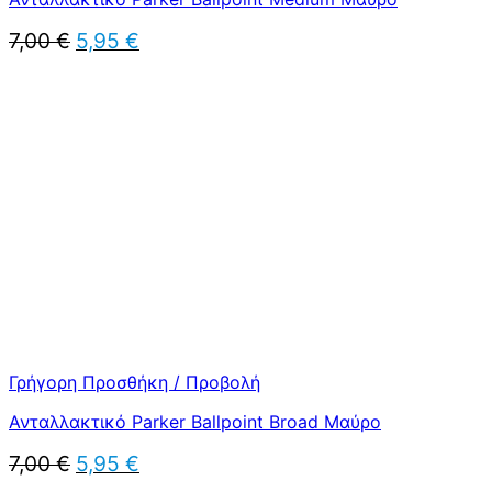
Original
Η
7,00
€
5,95
€
price
τρέχουσα
was:
τιμή
7,00 €.
είναι:
5,95 €.
Γρήγορη Προσθήκη / Προβολή
Ανταλλακτικό Parker Ballpoint Broad Μαύρο
Original
Η
7,00
€
5,95
€
price
τρέχουσα