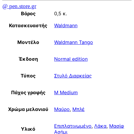
@ pen.store.gr
Βάρος
0,5 κ.
Κατασκευαστής
Waldmann
Μοντέλο
Waldmann Tango
Έκδοση
Normal edition
Τύπος
Στυλό Διαρκείας
Πάχος γραφής
M Medium
Χρώμα μελανιού
Μαύρο
,
Μπλέ
Επιπλατινωμένο
,
Λάκα
,
Μασίφ
Υλικό
Ασήμι