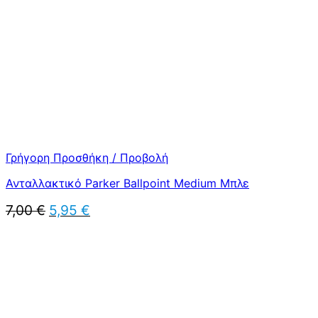
Γρήγορη Προσθήκη / Προβολή
Ανταλλακτικό Parker Ballpoint Medium Μπλε
Original
Η
7,00
€
5,95
€
price
τρέχουσα
was:
τιμή
7,00 €.
είναι:
5,95 €.