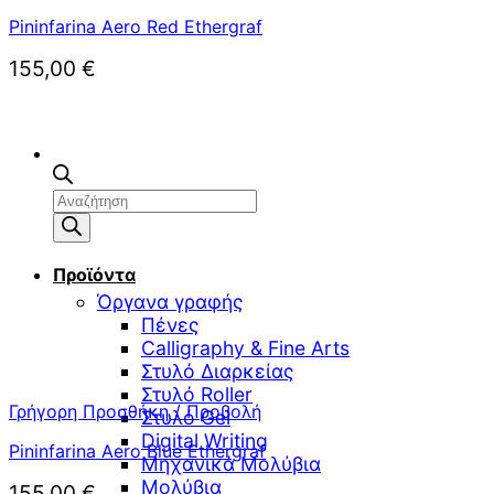
Pininfarina Aero Red Ethergraf
155,00
€
Αναζήτηση
προϊόντων
Προϊόντα
Όργανα γραφής
Πένες
Calligraphy & Fine Arts
Στυλό Διαρκείας
Στυλό Roller
Γρήγορη Προσθήκη / Προβολή
Στυλό Gel
Digital Writing
Pininfarina Aero Blue Ethergraf
Μηχανικά Μολύβια
Μολύβια
155,00
€