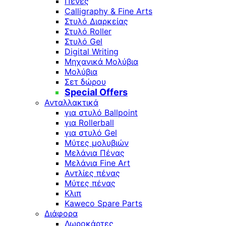
Πένες
Calligraphy & Fine Arts
Στυλό Διαρκείας
Στυλό Roller
Στυλό Gel
Digital Writing
Μηχανικά Μολύβια
Μολύβια
Σετ δώρου
Special Offers
Ανταλλακτικά
για στυλό Ballpoint
για Rollerball
για στυλό Gel
Μύτες μολυβιών
Μελάνια Πένας
Μελάνια Fine Art
Αντλίες πένας
Μύτες πένας
Κλιπ
Kaweco Spare Parts
Διάφορα
Δωροκάρτες