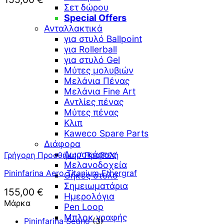
Σετ δώρου
Special Offers
Ανταλλακτικά
για στυλό Ballpoint
για Rollerball
για στυλό Gel
Μύτες μολυβιών
Μελάνια Πένας
Μελάνια Fine Art
Αντλίες πένας
Μύτες πένας
Κλιπ
Kaweco Spare Parts
Διάφορα
Δωροκάρτες
Γρήγορη Προσθήκη / Προβολή
Μελανοδοχεία
Pininfarina Aero Titanium Ethergraf
Θήκες στυλό
Σημειωματάρια
155,00
€
Ημερολόγια
Μάρκα
Pen Loop
Μπλοκ γραφής
Pininfarina Segno
(3)