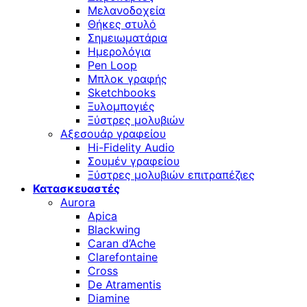
Μελανοδοχεία
Θήκες στυλό
Σημειωματάρια
Ημερολόγια
Pen Loop
Μπλοκ γραφής
Sketchbooks
Ξυλομπογιές
Ξύστρες μολυβιών
Αξεσουάρ γραφείου
Hi-Fidelity Audio
Σουμέν γραφείου
Ξύστρες μολυβιών επιτραπέζιες
Κατασκευαστές
Aurora
Apica
Blackwing
Caran d’Ache
Clarefontaine
Cross
De Atramentis
Diamine