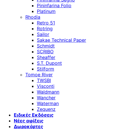
Pininfarina Folio
Platinum
Rhodia
Retro 51
Rotring
Sailor
Sakae Technical Paper
Schmidt
SCRIBO
Sheaffer
S.T. Dupont
Stilform
Tomoe River
TWSBI
Visconti
Waldmann
Wancher
Waterman
Zequenz
Ειδικές Εκδόσεις
Νέες αφίξεις
Δωροκάρτες