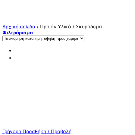
Μετάβαση
στο
περιεχόμενο
Αρχική σελίδα
/
Προϊόν Υλικό
/
Σκυρόδεμα
Φιλτράρισμα
Γρήγορη Προσθήκη / Προβολή