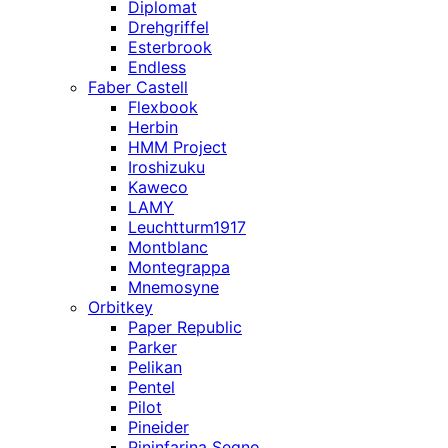
Diplomat
Drehgriffel
Esterbrook
Endless
Faber Castell
Flexbook
Herbin
HMM Project
Iroshizuku
Kaweco
LAMY
Leuchtturm1917
Montblanc
Montegrappa
Mnemosyne
Orbitkey
Paper Republic
Parker
Pelikan
Pentel
Pilot
Pineider
Pininfarina Segno