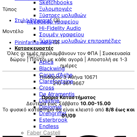
Sketchbooks
Ξυλομπογιές
Τύπος
Ξύστρες μολυβιών
Στυλό Ethergraf
(3)
Αξεσουάρ γραφείου
Hi-Fidelity Audio
Μοντέλο
Σουμέν γραφείου
Ξύστρες μολυβιών επιτραπέζιες
Pininfarina Aero
(3)
Κατασκευαστές
Όλες οι τιμές περιλαμβάνουν τον ΦΠΑ | Συσκευασία
Aurora
δώρου | Πόντοι με κάθε αγορά | Αποστολή σε 1-3
Apica
ημέρες
Blackwing
Caran d’Ache
Πινδάρου 3 Αθήνα 10671
Clarefontaine
210 361 9667
Cross
De Atramentis
Ωράριο Καταστήματος
Diamine
Δευτέρα έως Σάββατο
10.00-15.00
Diplomat
Το φυσικό κατάστημα θα είναι κλειστό από
8/8 έως και
Drehgriffel
01/09
Esterbrook
Endless
V
Faber Castell