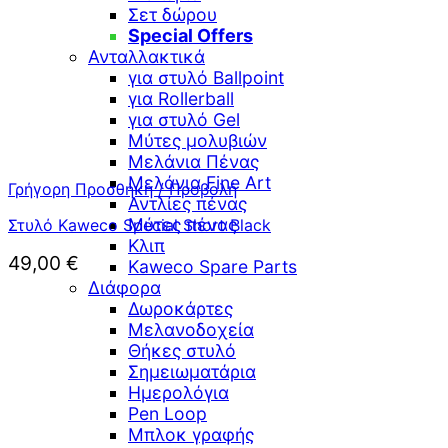
Σετ δώρου
Special Offers
Ανταλλακτικά
για στυλό Ballpoint
για Rollerball
για στυλό Gel
Μύτες μολυβιών
Μελάνια Πένας
Μελάνια Fine Art
Γρήγορη Προσθήκη / Προβολή
Αντλίες πένας
Μύτες πένας
Στυλό Kaweco Special Short Black
Κλιπ
49,00
€
Kaweco Spare Parts
Διάφορα
Δωροκάρτες
Μελανοδοχεία
Θήκες στυλό
Σημειωματάρια
Ημερολόγια
Pen Loop
Μπλοκ γραφής