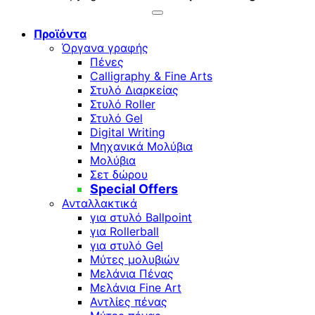
Προϊόντα
Όργανα γραφής
Πένες
Calligraphy & Fine Arts
Στυλό Διαρκείας
Στυλό Roller
Στυλό Gel
Digital Writing
Μηχανικά Μολύβια
Μολύβια
Σετ δώρου
Special Offers
Ανταλλακτικά
για στυλό Ballpoint
για Rollerball
για στυλό Gel
Μύτες μολυβιών
Μελάνια Πένας
Μελάνια Fine Art
Αντλίες πένας