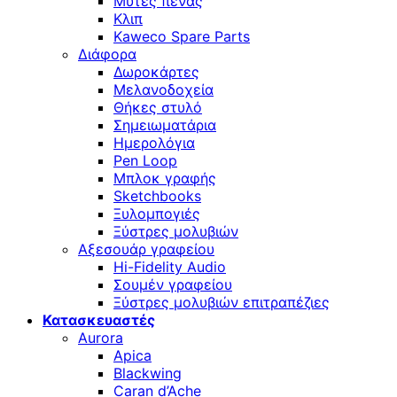
Μύτες πένας
Κλιπ
Kaweco Spare Parts
Διάφορα
Δωροκάρτες
Μελανοδοχεία
Θήκες στυλό
Σημειωματάρια
Ημερολόγια
Pen Loop
Μπλοκ γραφής
Sketchbooks
Ξυλομπογιές
Ξύστρες μολυβιών
Αξεσουάρ γραφείου
Hi-Fidelity Audio
Σουμέν γραφείου
Ξύστρες μολυβιών επιτραπέζιες
Κατασκευαστές
Aurora
Apica
Blackwing
Caran d’Ache