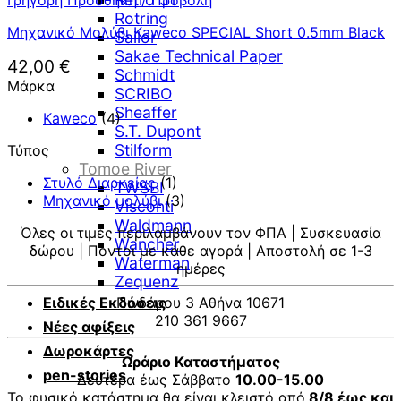
Rotring
Μηχανικό Μολύβι Kaweco SPECIAL Short 0.5mm Black
Sailor
Sakae Technical Paper
42,00
€
Schmidt
Μάρκα
SCRIBO
Sheaffer
Kaweco
(4)
S.T. Dupont
Stilform
Τύπος
Tomoe River
Στυλό Διαρκείας
(1)
TWSBI
Μηχανικό μολύβι
(3)
Visconti
Waldmann
Όλες οι τιμές περιλαμβάνουν τον ΦΠΑ | Συσκευασία
Wancher
δώρου | Πόντοι με κάθε αγορά | Αποστολή σε 1-3
Waterman
ημέρες
Zequenz
Πινδάρου 3 Αθήνα 10671
Ειδικές Εκδόσεις
210 361 9667
Νέες αφίξεις
Δωροκάρτες
Ωράριο Καταστήματος
pen-stories
Δευτέρα έως Σάββατο
10.00-15.00
Το φυσικό κατάστημα θα είναι κλειστό από
8/8 έως και