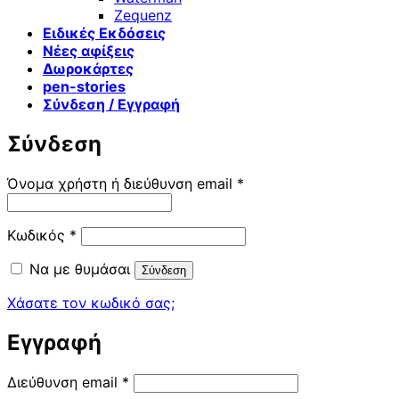
Zequenz
Ειδικές Εκδόσεις
Νέες αφίξεις
Δωροκάρτες
pen-stories
Σύνδεση / Εγγραφή
Σύνδεση
Απαιτείται
Όνομα χρήστη ή διεύθυνση email
*
Απαιτείται
Κωδικός
*
Να με θυμάσαι
Σύνδεση
Χάσατε τον κωδικό σας;
Εγγραφή
Απαιτείται
Διεύθυνση email
*