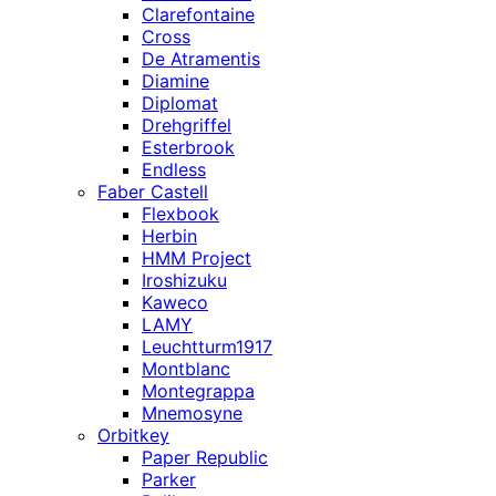
Clarefontaine
Cross
De Atramentis
Diamine
Diplomat
Drehgriffel
Esterbrook
Endless
Faber Castell
Flexbook
Herbin
HMM Project
Iroshizuku
Kaweco
LAMY
Leuchtturm1917
Montblanc
Montegrappa
Mnemosyne
Orbitkey
Paper Republic
Parker