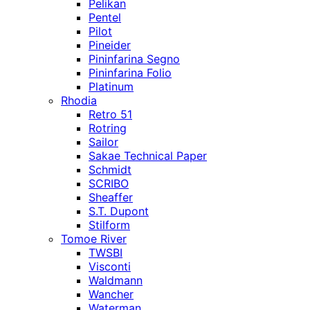
Pelikan
Pentel
Pilot
Pineider
Pininfarina Segno
Pininfarina Folio
Platinum
Rhodia
Retro 51
Rotring
Sailor
Sakae Technical Paper
Schmidt
SCRIBO
Sheaffer
S.T. Dupont
Stilform
Tomoe River
TWSBI
Visconti
Waldmann
Wancher
Waterman