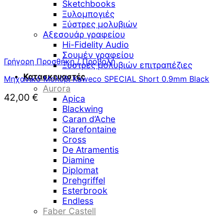
Sketchbooks
Ξυλομπογιές
Ξύστρες μολυβιών
Αξεσουάρ γραφείου
Hi-Fidelity Audio
Σουμέν γραφείου
Γρήγορη Προσθήκη / Προβολή
Ξύστρες μολυβιών επιτραπέζιες
Κατασκευαστές
Μηχανικό Μολύβι Kaweco SPECIAL Short 0.9mm Black
Aurora
42,00
€
Apica
Blackwing
Caran d’Ache
Clarefontaine
Cross
De Atramentis
Diamine
Diplomat
Drehgriffel
Esterbrook
Endless
Faber Castell