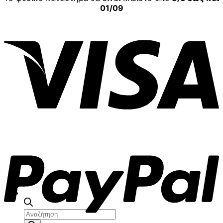
01/09
V
P
Αναζήτηση