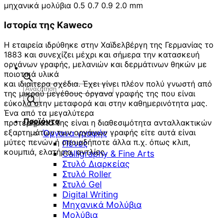
μηχανικά μολύβια 0.5 0.7 0.9 2.0 mm
Ιστορία της Kaweco
Η εταιρεία ιδρύθηκε στην Χαϊδελβέργη της Γερμανίας το
1883 και συνεχίζει μέχρι και σήμερα την κατασκευή
οργάνων γραφής, μελανιών και δερμάτινων θηκών με
ποιοτικά υλικά
και ιδιαίτερα σχέδια. Έχει γίνει πλέον πολύ γνωστή από
Αναζήτηση
της μικρού μεγέθους όργανα γραφής της που είναι
προϊόντων
εύκολα στην μεταφορά και στην καθημερινότητα μας.
Ένα από τα μεγαλύτερα
Προϊόντα
προτερήματα της είναι η διαθεσιμότητα ανταλλακτικών
εξαρτημάτων των οργάνων γραφής είτε αυτά είναι
Όργανα γραφής
μύτες πενών ή οποιαδήποτε άλλα π.χ. όπως κλιπ,
Πένες
κουμπιά, ελατήρια, αντλίες.
Calligraphy & Fine Arts
Στυλό Διαρκείας
Στυλό Roller
Στυλό Gel
Digital Writing
Μηχανικά Μολύβια
Μολύβια