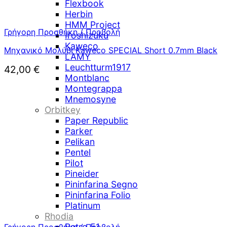
Flexbook
Herbin
HMM Project
Γρήγορη Προσθήκη / Προβολή
Iroshizuku
Kaweco
Μηχανικό Μολύβι Kaweco SPECIAL Short 0.7mm Black
LAMY
Leuchtturm1917
42,00
€
Montblanc
Montegrappa
Mnemosyne
Orbitkey
Paper Republic
Parker
Pelikan
Pentel
Pilot
Pineider
Pininfarina Segno
Pininfarina Folio
Platinum
Rhodia
Retro 51
Γρήγορη Προσθήκη / Προβολή