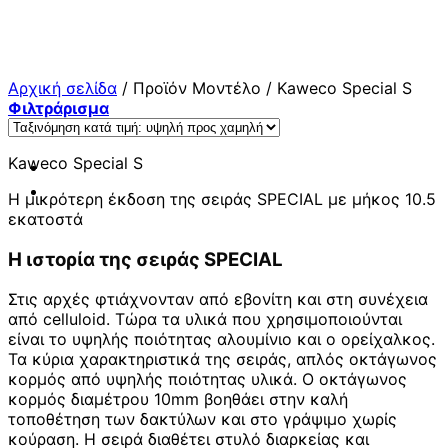
Μετάβαση
στο
περιεχόμενο
Αρχική σελίδα
/
Προϊόν Μοντέλο
/
Kaweco Special S
Φιλτράρισμα
Kaweco Special S
Η μικρότερη έκδοση της σειράς SPECIAL με μήκος 10.5
εκατοστά
Η ιστορία της σειράς SPECIAL
Στις αρχές φτιάχνονταν από εβονίτη και στη συνέχεια
από celluloid. Τώρα τα υλικά που χρησιμοποιούνται
είναι το υψηλής ποιότητας αλουμίνιο και ο ορείχαλκος.
Τα κύρια χαρακτηριστικά της σειράς, απλός οκτάγωνος
κορμός από υψηλής ποιότητας υλικά. Ο οκτάγωνος
κορμός διαμέτρου 10mm βοηθάει στην καλή
τοποθέτηση των δακτύλων και στο γράψιμο χωρίς
κούραση. Η σειρά διαθέτει στυλό διαρκείας και