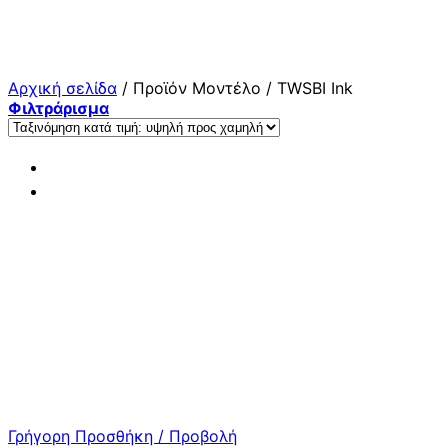
Μετάβαση
στο
περιεχόμενο
Αρχική σελίδα
/
Προϊόν Μοντέλο
/
TWSBI Ink
Φιλτράρισμα
Γρήγορη Προσθήκη / Προβολή