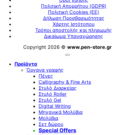
Όροι χρήσης
Πολιτική Απορρήτου (GDPR)
Πολιτική Cookies (ΕΕ)
Δήλωση Προσβασιμότητας
Χάρτης Ιστότοπου
Τρόποι αποστολής και πληρωμής
Δικαίωμα Υπαναχώρησης
Copyright 2026 ©
www.pen-store.gr
Προϊόντα
Όργανα γραφής
Πένες
Calligraphy & Fine Arts
Στυλό Διαρκείας
Στυλό Roller
Στυλό Gel
Digital Writing
Μηχανικά Μολύβια
Μολύβια
Σετ δώρου
Special Offers