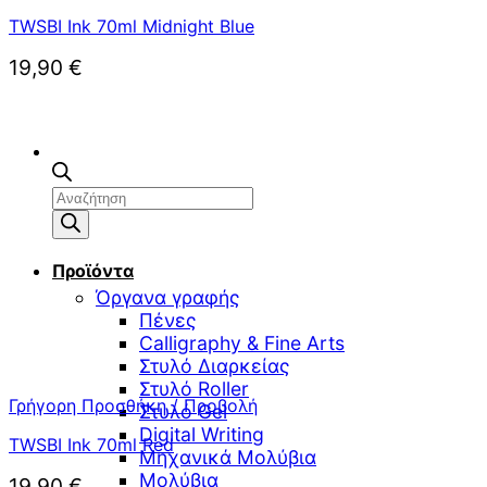
TWSBI Ink 70ml Midnight Blue
19,90
€
Αναζήτηση
προϊόντων
Προϊόντα
Όργανα γραφής
Πένες
Calligraphy & Fine Arts
Στυλό Διαρκείας
Στυλό Roller
Γρήγορη Προσθήκη / Προβολή
Στυλό Gel
Digital Writing
TWSBI Ink 70ml Red
Μηχανικά Μολύβια
Μολύβια
19,90
€