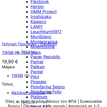
Flexbook
Herbin
HMM Project
Iroshizuku
Kaweco
LAMY
Leuchtturm1917
Montblanc
Montegrappa
Γρήγορη Προσθήκη / Προβολή
Mnemosyne
Orbitkey
TWSBI Ink 70ml Black
Paper Republic
19,90
€
Parker
Pelikan
Μάρκα
Pentel
TWSBI
(5)
Pilot
Pineider
Τύπος
Pininfarina Segno
Pininfarina Folio
Μελάνια μπουκάλι
(5)
Platinum
Όλες οι τιμές περιλαμβάνουν τον ΦΠΑ | Συσκευασία
Rhodia
δώρου | Πόντοι με κάθε αγορά | Αποστολή σε 1-3
Retro 51