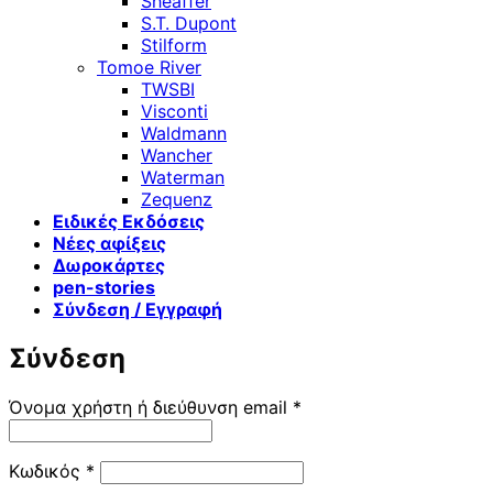
Sheaffer
S.T. Dupont
Stilform
Tomoe River
TWSBI
Visconti
Waldmann
Wancher
Waterman
Zequenz
Ειδικές Εκδόσεις
Νέες αφίξεις
Δωροκάρτες
pen-stories
Σύνδεση / Εγγραφή
Σύνδεση
Απαιτείται
Όνομα χρήστη ή διεύθυνση email
*
Απαιτείται
Κωδικός
*