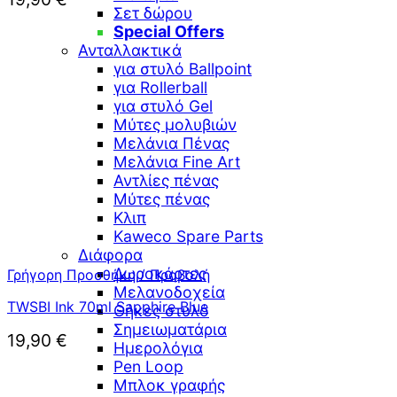
Σετ δώρου
Special Offers
Ανταλλακτικά
για στυλό Ballpoint
για Rollerball
για στυλό Gel
Μύτες μολυβιών
Μελάνια Πένας
Μελάνια Fine Art
Αντλίες πένας
Μύτες πένας
Κλιπ
Kaweco Spare Parts
Διάφορα
Δωροκάρτες
Γρήγορη Προσθήκη / Προβολή
Μελανοδοχεία
TWSBI Ink 70ml Sapphire Blue
Θήκες στυλό
Σημειωματάρια
19,90
€
Ημερολόγια
Pen Loop
Μπλοκ γραφής