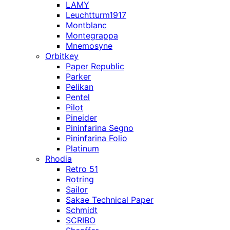
LAMY
Leuchtturm1917
Montblanc
Montegrappa
Mnemosyne
Orbitkey
Paper Republic
Parker
Pelikan
Pentel
Pilot
Pineider
Pininfarina Segno
Pininfarina Folio
Platinum
Rhodia
Retro 51
Rotring
Sailor
Sakae Technical Paper
Schmidt
SCRIBO