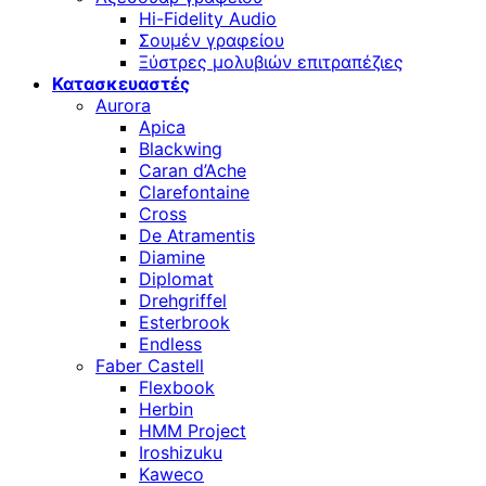
Hi-Fidelity Audio
Σουμέν γραφείου
Ξύστρες μολυβιών επιτραπέζιες
Κατασκευαστές
Aurora
Apica
Blackwing
Caran d’Ache
Clarefontaine
Cross
De Atramentis
Diamine
Diplomat
Drehgriffel
Esterbrook
Endless
Faber Castell
Flexbook
Herbin
HMM Project
Iroshizuku
Kaweco