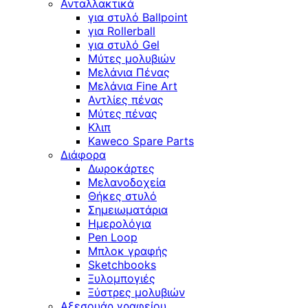
Ανταλλακτικά
για στυλό Ballpoint
για Rollerball
για στυλό Gel
Μύτες μολυβιών
Μελάνια Πένας
Μελάνια Fine Art
Αντλίες πένας
Μύτες πένας
Κλιπ
Kaweco Spare Parts
Διάφορα
Δωροκάρτες
Μελανοδοχεία
Θήκες στυλό
Σημειωματάρια
Ημερολόγια
Pen Loop
Μπλοκ γραφής
Sketchbooks
Ξυλομπογιές
Ξύστρες μολυβιών
Αξεσουάρ γραφείου