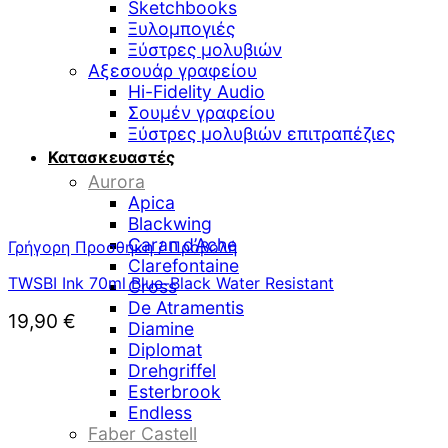
Sketchbooks
Ξυλομπογιές
Ξύστρες μολυβιών
Αξεσουάρ γραφείου
Hi-Fidelity Audio
Σουμέν γραφείου
Ξύστρες μολυβιών επιτραπέζιες
Κατασκευαστές
Aurora
Apica
Blackwing
Caran d’Ache
Γρήγορη Προσθήκη / Προβολή
Clarefontaine
TWSBI Ink 70ml Blue-Black Water Resistant
Cross
De Atramentis
19,90
€
Diamine
Diplomat
Drehgriffel
Esterbrook
Endless
Faber Castell