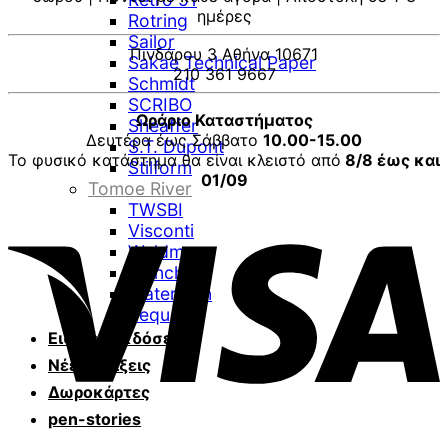
ημέρες
Rotring
Sailor
Πινδάρου 3 Αθήνα 10671
Sakae Technical Paper
210 361 9667
Schmidt
SCRIBO
Ωράριο Καταστήματος
Sheaffer
Δευτέρα έως Σάββατο
10.00-15.00
S.T. Dupont
Το φυσικό κατάστημα θα είναι κλειστό από
8/8 έως και
Stilform
01/09
Tomoe River
TWSBI
V
Visconti
Waldmann
Wancher
Waterman
Zequenz
Ειδικές Εκδόσεις
Νέες αφίξεις
Δωροκάρτες
pen-stories
P