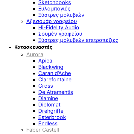
Sketchbooks
Ξυλομπογιές
Ξύστρες μολυβιών
Αξεσουάρ γραφείου
Hi-Fidelity Audio
Σουμέν γραφείου
Ξύστρες μολυβιών επιτραπέζιες
Κατασκευαστές
Aurora
Apica
Blackwing
Caran d’Ache
Clarefontaine
Cross
De Atramentis
Diamine
Diplomat
Drehgriffel
Esterbrook
Endless
Faber Castell