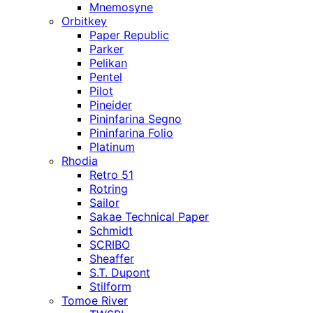
Mnemosyne
Orbitkey
Paper Republic
Parker
Pelikan
Pentel
Pilot
Pineider
Pininfarina Segno
Pininfarina Folio
Platinum
Rhodia
Retro 51
Rotring
Sailor
Sakae Technical Paper
Schmidt
SCRIBO
Sheaffer
S.T. Dupont
Stilform
Tomoe River