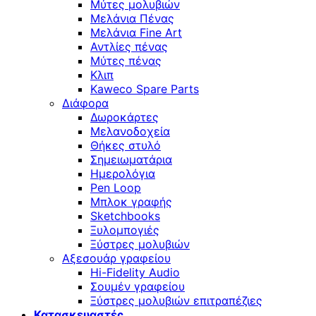
Μύτες μολυβιών
Μελάνια Πένας
Μελάνια Fine Art
Αντλίες πένας
Μύτες πένας
Κλιπ
Kaweco Spare Parts
Διάφορα
Δωροκάρτες
Μελανοδοχεία
Θήκες στυλό
Σημειωματάρια
Ημερολόγια
Pen Loop
Μπλοκ γραφής
Sketchbooks
Ξυλομπογιές
Ξύστρες μολυβιών
Αξεσουάρ γραφείου
Hi-Fidelity Audio
Σουμέν γραφείου
Ξύστρες μολυβιών επιτραπέζιες
Κατασκευαστές