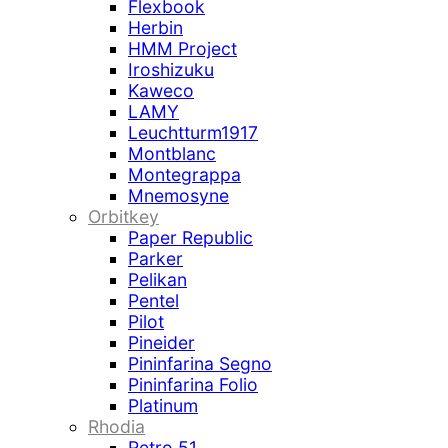
Flexbook
Herbin
HMM Project
Iroshizuku
Kaweco
LAMY
Leuchtturm1917
Montblanc
Montegrappa
Mnemosyne
Orbitkey
Paper Republic
Parker
Pelikan
Pentel
Pilot
Pineider
Pininfarina Segno
Pininfarina Folio
Platinum
Rhodia
Retro 51