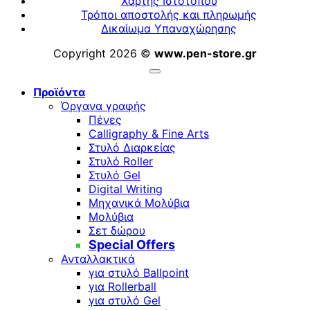
Χάρτης Ιστότοπου
Τρόποι αποστολής και πληρωμής
Δικαίωμα Υπαναχώρησης
Copyright 2026 ©
www.pen-store.gr
Προϊόντα
Όργανα γραφής
Πένες
Calligraphy & Fine Arts
Στυλό Διαρκείας
Στυλό Roller
Στυλό Gel
Digital Writing
Μηχανικά Μολύβια
Μολύβια
Σετ δώρου
Special Offers
Ανταλλακτικά
για στυλό Ballpoint
για Rollerball
για στυλό Gel