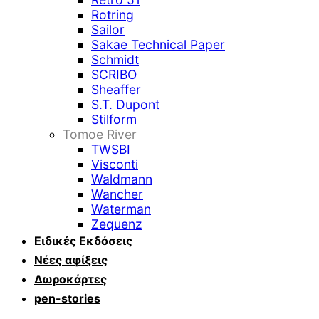
Rotring
Sailor
Sakae Technical Paper
Schmidt
SCRIBO
Sheaffer
S.T. Dupont
Stilform
Tomoe River
TWSBI
Visconti
Waldmann
Wancher
Waterman
Zequenz
Ειδικές Εκδόσεις
Νέες αφίξεις
Δωροκάρτες
pen-stories