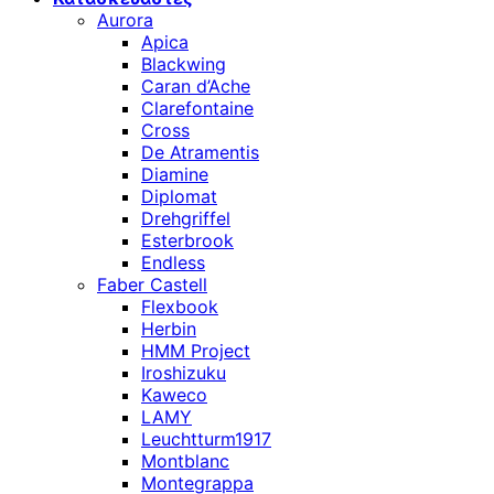
Aurora
Apica
Blackwing
Caran d’Ache
Clarefontaine
Cross
De Atramentis
Diamine
Diplomat
Drehgriffel
Esterbrook
Endless
Faber Castell
Flexbook
Herbin
HMM Project
Iroshizuku
Kaweco
LAMY
Leuchtturm1917
Montblanc
Montegrappa