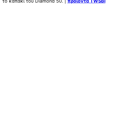
το καπάκι του Diamond 50. |
προϊόντα TWSBI