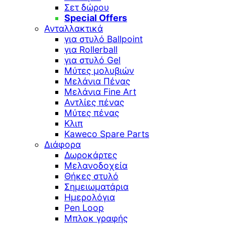
Σετ δώρου
Special Offers
Ανταλλακτικά
για στυλό Ballpoint
για Rollerball
για στυλό Gel
Μύτες μολυβιών
Μελάνια Πένας
Μελάνια Fine Art
Αντλίες πένας
Μύτες πένας
Κλιπ
Kaweco Spare Parts
Διάφορα
Δωροκάρτες
Μελανοδοχεία
Θήκες στυλό
Σημειωματάρια
Ημερολόγια
Pen Loop
Μπλοκ γραφής