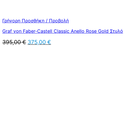
Γρήγορη Προσθήκη / Προβολή
Graf von Faber-Castell Classic Anello Rose Gold Στυλό
Original
Η
395,00
€
375,00
€
price
τρέχουσα
was:
τιμή
395,00 €.
είναι:
375,00 €.