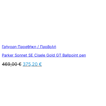
Γρήγορη Προσθήκη / Προβολή
Parker Sonnet SE Cisele Gold GT Ballpoint pen
Original
Η
469,00
€
375,20
€
price
τρέχουσα
was:
τιμή
469,00 €.
είναι:
375,20 €.