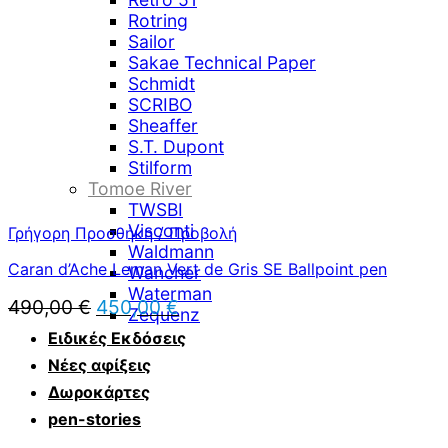
Rotring
Sailor
Sakae Technical Paper
Schmidt
SCRIBO
Sheaffer
S.T. Dupont
Stilform
Tomoe River
TWSBI
Visconti
Γρήγορη Προσθήκη / Προβολή
Waldmann
Caran d’Ache Leman Vert de Gris SE Ballpoint pen
Wancher
Waterman
Original
Η
490,00
€
450,00
€
Zequenz
price
τρέχουσα
Ειδικές Εκδόσεις
was:
τιμή
490,00 €.
είναι:
Νέες αφίξεις
450,00 €.
Δωροκάρτες
pen-stories