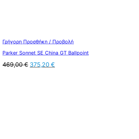
Γρήγορη Προσθήκη / Προβολή
Parker Sonnet SE China GT Ballpoint
Original
Η
469,00
€
375,20
€
price
τρέχουσα
was:
τιμή
469,00 €.
είναι:
375,20 €.