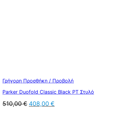
510,00 €.
είναι:
408,00 €.
Γρήγορη Προσθήκη / Προβολή
Parker Duofold Classic Black PT Στυλό
Original
Η
510,00
€
408,00
€
price
τρέχουσα
was:
τιμή
510,00 €.
είναι:
408,00 €.