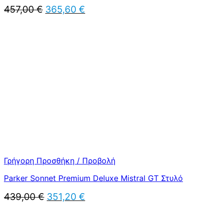
Original
Η
457,00
€
365,60
€
price
τρέχουσα
was:
τιμή
457,00 €.
είναι:
365,60 €.
Γρήγορη Προσθήκη / Προβολή
Parker Sonnet Premium Deluxe Mistral GT Στυλό
Original
Η
439,00
€
351,20
€
price
τρέχουσα
was:
τιμή