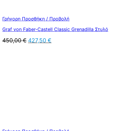
Γρήγορη Προσθήκη / Προβολή
Graf von Faber-Castell Classic Grenadilla Στυλό
Original
Η
450,00
€
427,50
€
price
τρέχουσα
was:
τιμή
450,00 €.
είναι:
427,50 €.