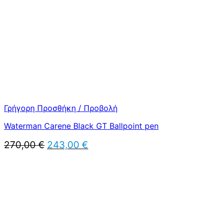
Γρήγορη Προσθήκη / Προβολή
Waterman Carene Black GT Ballpoint pen
Original
Η
270,00
€
243,00
€
price
τρέχουσα
was:
τιμή
270,00 €.
είναι:
243,00 €.