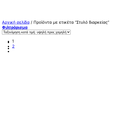
Μετάβαση
στο
περιεχόμενο
Αρχική σελίδα
/
Προϊόντα με ετικέτα “Στυλό διαρκείας”
Φιλτράρισμα
1
2