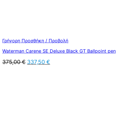
Γρήγορη Προσθήκη / Προβολή
Waterman Carene SE Deluxe Black GT Ballpoint pen
Original
Η
375,00
€
337,50
€
price
τρέχουσα
was:
τιμή
375,00 €.
είναι:
337,50 €.