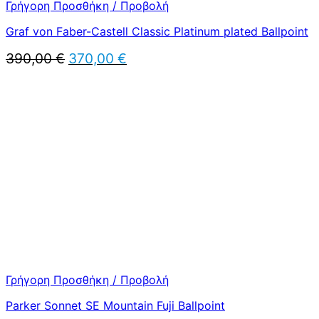
Γρήγορη Προσθήκη / Προβολή
Graf von Faber-Castell Classic Platinum plated Ballpoint
Original
Η
390,00
€
370,00
€
price
τρέχουσα
was:
τιμή
390,00 €.
είναι:
370,00 €.
Γρήγορη Προσθήκη / Προβολή
Parker Sonnet SE Mountain Fuji Ballpoint