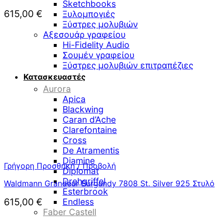
Sketchbooks
615,00
€
Ξυλομπογιές
Ξύστρες μολυβιών
Αξεσουάρ γραφείου
Hi-Fidelity Audio
Σουμέν γραφείου
Ξύστρες μολυβιών επιτραπέζιες
Κατασκευαστές
Aurora
Apica
Blackwing
Caran d’Ache
Clarefontaine
Cross
De Atramentis
Diamine
Γρήγορη Προσθήκη / Προβολή
Diplomat
Drehgriffel
Waldmann Grandeur Burgundy 7808 St. Silver 925 Στυλό
Esterbrook
615,00
€
Endless
Faber Castell