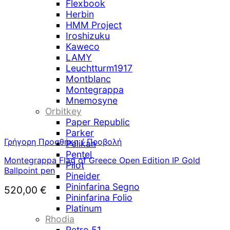
Flexbook
Herbin
HMM Project
Iroshizuku
Kaweco
LAMY
Leuchtturm1917
Montblanc
Montegrappa
Mnemosyne
Orbitkey
Paper Republic
Parker
Γρήγορη Προσθήκη / Προβολή
Pelikan
Pentel
Montegrappa Flag of Greece Open Edition IP Gold
Pilot
Ballpoint pen
Pineider
Pininfarina Segno
520,00
€
Pininfarina Folio
Platinum
Rhodia
Retro 51