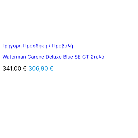
Γρήγορη Προσθήκη / Προβολή
Waterman Carene Deluxe Blue SE CT Στυλό
Original
Η
341,00
€
306,90
€
price
τρέχουσα
was:
τιμή
341,00 €.
είναι:
306,90 €.