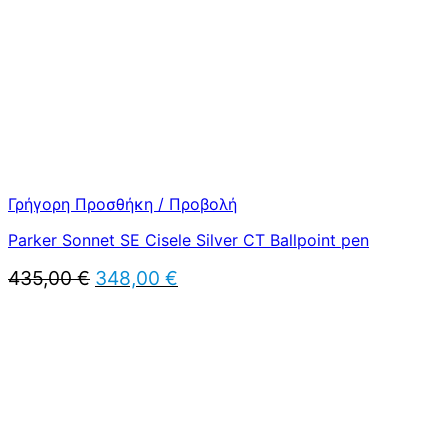
Γρήγορη Προσθήκη / Προβολή
Parker Sonnet SE Cisele Silver CT Ballpoint pen
Original
Η
435,00
€
348,00
€
price
τρέχουσα
was:
τιμή
435,00 €.
είναι:
348,00 €.