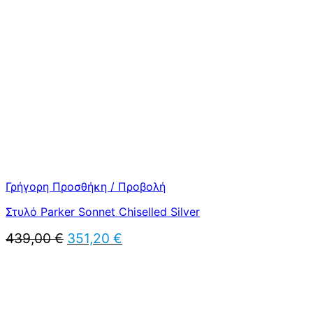
439,00 €.
είναι:
351,20 €.
Γρήγορη Προσθήκη / Προβολή
Στυλό Parker Sonnet Chiselled Silver
Original
Η
439,00
€
351,20
€
price
τρέχουσα
was:
τιμή
439,00 €.
είναι:
351,20 €.