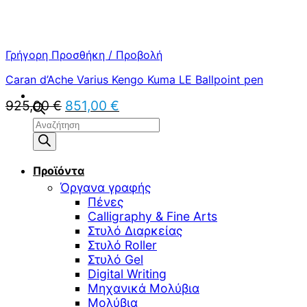
Γρήγορη Προσθήκη / Προβολή
Caran d’Ache Varius Kengo Kuma LE Ballpoint pen
Original
Η
925,00
€
851,00
€
price
τρέχουσα
Αναζήτηση
was:
τιμή
προϊόντων
925,00 €.
είναι:
851,00 €.
Προϊόντα
Όργανα γραφής
Πένες
Calligraphy & Fine Arts
Στυλό Διαρκείας
Στυλό Roller
Στυλό Gel
Digital Writing
Μηχανικά Μολύβια
Μολύβια