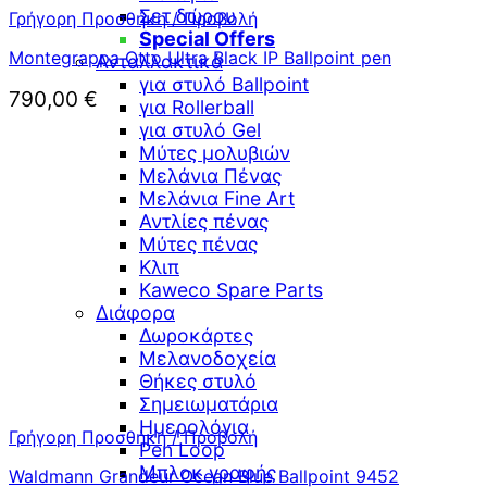
Σετ δώρου
Γρήγορη Προσθήκη / Προβολή
Special Offers
Montegrappa Otto Ultra Black IP Ballpoint pen
Ανταλλακτικά
για στυλό Ballpoint
790,00
€
για Rollerball
για στυλό Gel
Μύτες μολυβιών
Μελάνια Πένας
Μελάνια Fine Art
Αντλίες πένας
Μύτες πένας
Κλιπ
Kaweco Spare Parts
Διάφορα
Δωροκάρτες
Μελανοδοχεία
Θήκες στυλό
Σημειωματάρια
Ημερολόγια
Γρήγορη Προσθήκη / Προβολή
Pen Loop
Μπλοκ γραφής
Waldmann Grandeur Ocean Blue Ballpoint 9452