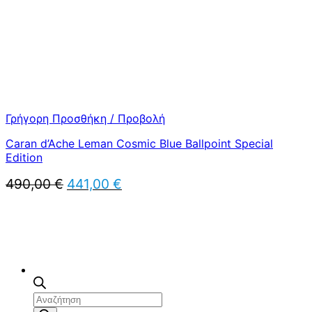
Γρήγορη Προσθήκη / Προβολή
Caran d’Ache Leman Cosmic Blue Ballpoint Special
Edition
Original
Η
490,00
€
441,00
€
price
τρέχουσα
was:
τιμή
490,00 €.
είναι:
441,00 €.
Αναζήτηση