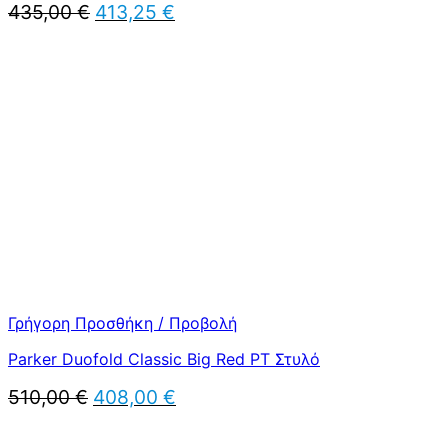
Original
Η
435,00
€
413,25
€
price
τρέχουσα
was:
τιμή
435,00 €.
είναι:
413,25 €.
Γρήγορη Προσθήκη / Προβολή
Parker Duofold Classic Big Red PT Στυλό
Original
Η
510,00
€
408,00
€
price
τρέχουσα
was:
τιμή