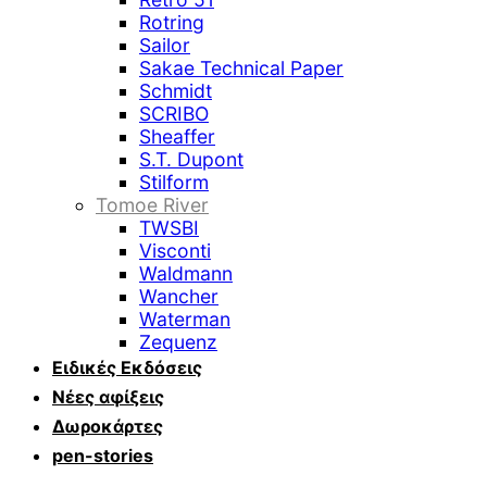
Rotring
Sailor
Sakae Technical Paper
Schmidt
SCRIBO
Sheaffer
S.T. Dupont
Stilform
Tomoe River
TWSBI
Visconti
Waldmann
Wancher
Waterman
Zequenz
Ειδικές Εκδόσεις
Νέες αφίξεις
Δωροκάρτες
pen-stories