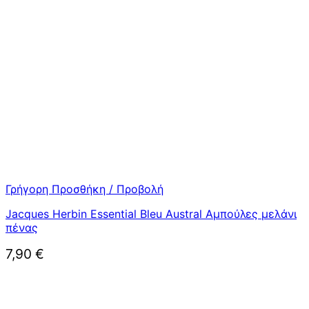
Γρήγορη Προσθήκη / Προβολή
Jacques Herbin Essential Bleu Austral Αμπούλες μελάνι
πένας
7,90
€