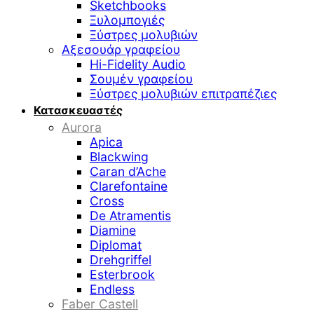
Sketchbooks
Ξυλομπογιές
Ξύστρες μολυβιών
Αξεσουάρ γραφείου
Hi-Fidelity Audio
Σουμέν γραφείου
Ξύστρες μολυβιών επιτραπέζιες
Κατασκευαστές
Aurora
Apica
Blackwing
Caran d’Ache
Clarefontaine
Cross
De Atramentis
Diamine
Diplomat
Drehgriffel
Esterbrook
Endless
Faber Castell