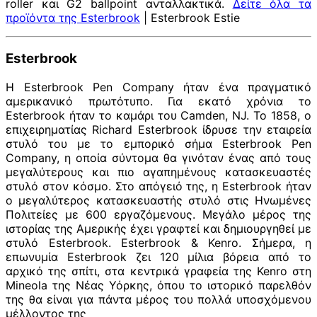
roller και G2 ballpoint ανταλλακτικά.
Δείτε όλα τα
προϊόντα της Esterbrook
| Esterbrook Estie
Esterbrook
Η Esterbrook Pen Company ήταν ένα πραγματικό
αμερικανικό πρωτότυπο. Για εκατό χρόνια το
Esterbrook ήταν το καμάρι του Camden, NJ. Το 1858, ο
επιχειρηματίας Richard Esterbrook ίδρυσε την εταιρεία
στυλό του με το εμπορικό σήμα Esterbrook Pen
Company, η οποία σύντομα θα γινόταν ένας από τους
μεγαλύτερους και πιο αγαπημένους κατασκευαστές
στυλό στον κόσμο. Στο απόγειό της, η Esterbrook ήταν
ο μεγαλύτερος κατασκευαστής στυλό στις Ηνωμένες
Πολιτείες με 600 εργαζόμενους. Μεγάλο μέρος της
ιστορίας της Αμερικής έχει γραφτεί και δημιουργηθεί με
στυλό Esterbrook. Esterbrook & Kenro. Σήμερα, η
επωνυμία Esterbrook ζει 120 μίλια βόρεια από το
αρχικό της σπίτι, στα κεντρικά γραφεία της Kenro στη
Mineola της Νέας Υόρκης, όπου το ιστορικό παρελθόν
της θα είναι για πάντα μέρος του πολλά υποσχόμενου
μέλλοντoς της