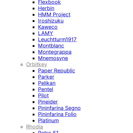
Flexbook
Herbin
HMM Project
Iroshizuku
Kaweco
LAMY
Leuchtturm1917
Montblanc
Montegrappa
Mnemosyne
Orbitkey
Paper Republic
Parker
Pelikan
Pentel
Pilot
Pineider
Pininfarina Segno
Pininfarina Folio
Platinum
Rhodia
Retro 51