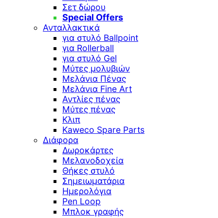
Σετ δώρου
Special Offers
Ανταλλακτικά
για στυλό Ballpoint
για Rollerball
για στυλό Gel
Μύτες μολυβιών
Μελάνια Πένας
Μελάνια Fine Art
Αντλίες πένας
Μύτες πένας
Κλιπ
Kaweco Spare Parts
Διάφορα
Δωροκάρτες
Μελανοδοχεία
Θήκες στυλό
Σημειωματάρια
Ημερολόγια
Pen Loop
Μπλοκ γραφής