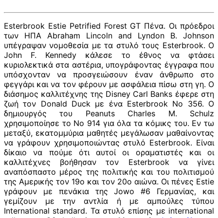
Esterbrook Estie Petrified Forest GT Πένα. Οι πρόεδροι
των ΗΠΑ Abraham Lincoln and Lyndon B. Johnson
υπέγραψαν νομοθεσία με τα στυλό τους Esterbrook. Ο
John F. Kennedy κάλεσε το έθνος να φτάσει
κυριολεκτικά στα αστέρια, υπογράφοντας έγγραφα που
υπόσχονταν να προσγειώσουν έναν άνθρωπο στο
φεγγάρι και να τον φέρουν με ασφάλεια πίσω στη γη. Ο
διάσημος καλλιτέχνης της Disney Carl Banks έφερε στη
ζωή τον Donald Duck με ένα Esterbrook No 356. Ο
δημιουργός του Peanuts Charles M. Schulz
χρησιμοποίησε το No 914 για όλα τα κόμικς του. Εν τω
μεταξύ, εκατομμύρια μαθητές μεγάλωσαν μαθαίνοντας
να γράφουν χρησιμοποιώντας στυλό Esterbrook. Είναι
δίκαιο να πούμε ότι αυτοί οι οραματιστές και οι
καλλιτέχνες βοήθησαν τον Esterbrook να γίνει
αναπόσπαστο μέρος της πολιτικής και του πολιτισμού
της Αμερικής τον 19ο και τον 20ο αιώνα. Οι πένες Estie
γράφουν με πενάκια της Jowo #6 Γερμανίας, και
γεμίζουν με την αντλία ή με αμπούλες τύπου
International standard. Τα στυλό επίσης με international