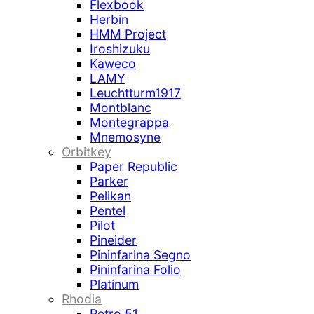
Flexbook
Herbin
HMM Project
Iroshizuku
Kaweco
LAMY
Leuchtturm1917
Montblanc
Montegrappa
Mnemosyne
Orbitkey
Paper Republic
Parker
Pelikan
Pentel
Pilot
Pineider
Pininfarina Segno
Pininfarina Folio
Platinum
Rhodia
Retro 51