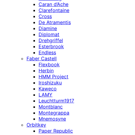
Caran d’Ache
Clarefontaine
Cross
De Atramentis
Diamine
Diplomat
Drehgriffel
Esterbrook
Endless
Faber Castell
Flexbook
Herbin
HMM Project
Iroshizuku
Kaweco
LAMY
Leuchtturm1917
Montblanc
Montegrappa
Mnemosyne
Orbitkey
Paper Republic