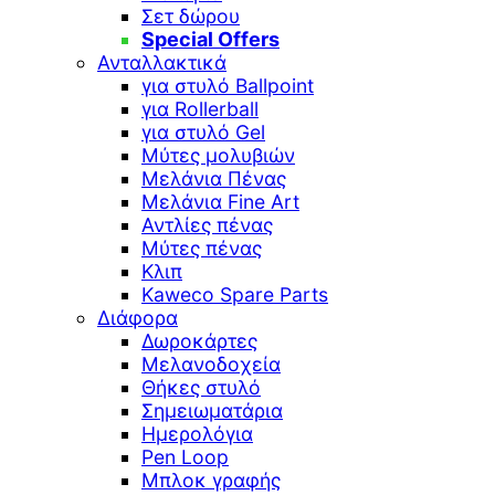
Σετ δώρου
Special Offers
Ανταλλακτικά
για στυλό Ballpoint
για Rollerball
για στυλό Gel
Μύτες μολυβιών
Μελάνια Πένας
Μελάνια Fine Art
Αντλίες πένας
Μύτες πένας
Κλιπ
Kaweco Spare Parts
Διάφορα
Δωροκάρτες
Μελανοδοχεία
Θήκες στυλό
Σημειωματάρια
Ημερολόγια
Pen Loop
Μπλοκ γραφής