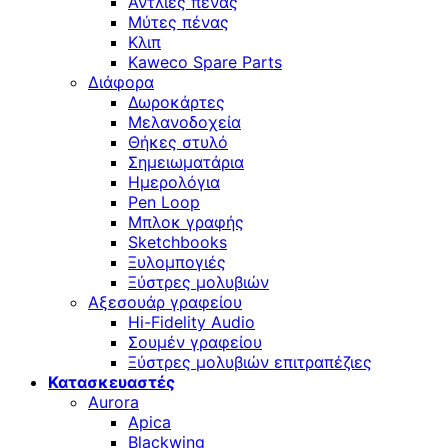
Αντλίες πένας
Μύτες πένας
Κλιπ
Kaweco Spare Parts
Διάφορα
Δωροκάρτες
Μελανοδοχεία
Θήκες στυλό
Σημειωματάρια
Ημερολόγια
Pen Loop
Μπλοκ γραφής
Sketchbooks
Ξυλομπογιές
Ξύστρες μολυβιών
Αξεσουάρ γραφείου
Hi-Fidelity Audio
Σουμέν γραφείου
Ξύστρες μολυβιών επιτραπέζιες
Κατασκευαστές
Aurora
Apica
Blackwing