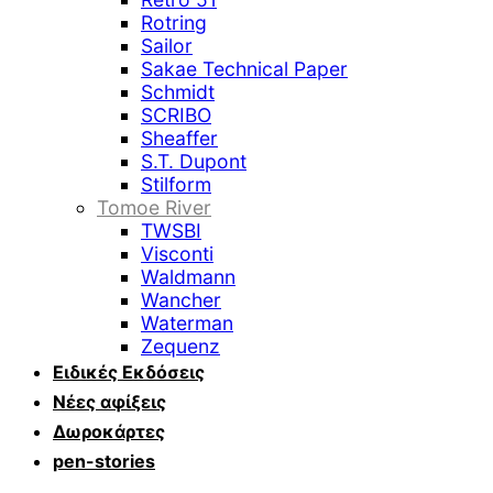
Rotring
Sailor
Sakae Technical Paper
Schmidt
SCRIBO
Sheaffer
S.T. Dupont
Stilform
Tomoe River
TWSBI
Visconti
Waldmann
Wancher
Waterman
Zequenz
Ειδικές Εκδόσεις
Νέες αφίξεις
Δωροκάρτες
pen-stories