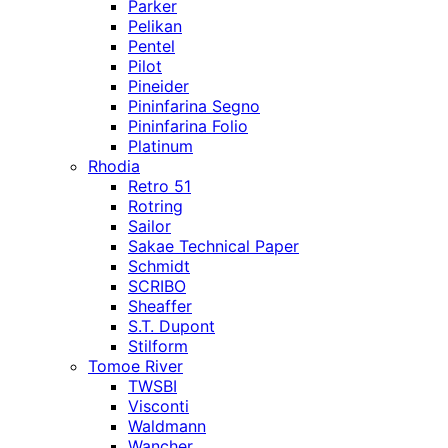
Parker
Pelikan
Pentel
Pilot
Pineider
Pininfarina Segno
Pininfarina Folio
Platinum
Rhodia
Retro 51
Rotring
Sailor
Sakae Technical Paper
Schmidt
SCRIBO
Sheaffer
S.T. Dupont
Stilform
Tomoe River
TWSBI
Visconti
Waldmann
Wancher