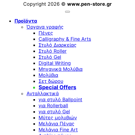
Copyright 2026 ©
www.pen-store.gr
Προϊόντα
Όργανα γραφής
Πένες
Calligraphy & Fine Arts
Στυλό Διαρκείας
Στυλό Roller
Στυλό Gel
Digital Writing
Μηχανικά Μολύβια
Μολύβια
Σετ δώρου
Special Offers
Ανταλλακτικά
για στυλό Ballpoint
για Rollerball
για στυλό Gel
Μύτες μολυβιών
Μελάνια Πένας
Μελάνια Fine Art