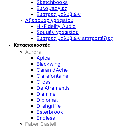
Sketchbooks
Ξυλομπογιές
Ξύστρες μολυβιών
Αξεσουάρ γραφείου
Hi-Fidelity Audio
Σουμέν γραφείου
Ξύστρες μολυβιών επιτραπέζιες
Κατασκευαστές
Aurora
Apica
Blackwing
Caran d’Ache
Clarefontaine
Cross
De Atramentis
Diamine
Diplomat
Drehgriffel
Esterbrook
Endless
Faber Castell